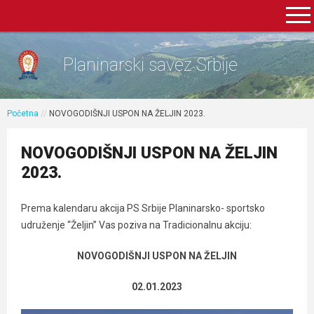
Planinarski savez Srbije
Početna
//
NOVOGODIŠNJI USPON NA ŽELJIN 2023.
NOVOGODIŠNJI USPON NA ŽELJIN
2023.
Prema kalendaru akcija PS Srbije Planinarsko- sportsko
udruženje “Željin” Vas poziva na Tradicionalnu akciju:
NOVOGODIŠNJI USPON NA ŽELJIN
02.01.2023