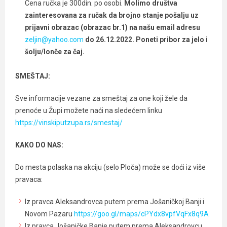
Cena ručka je 300din. po osobi.
Molimo društva
zainteresovana za ručak da brojno stanje pošalju uz
prijavni obrazac (obrazac br.1) na našu email adresu
zeljin@yahoo.com
do 26.12.2022. Poneti pribor za jelo i
šolju/lonče za čaj.
SMEŠTAJ:
Sve informacije vezane za smeštaj za one koji žele da
prenoće u Župi možete naći na sledećem linku
https://vinskiputzupa.rs/smestaj/
KAKO DO NAS:
Do mesta polaska na akciju (selo Ploča) može se doći iz više
pravaca:
Iz pravca Aleksandrovca putem prema Jošaničkoj Banji i
Novom Pazaru
https://goo.gl/maps/cPYdx8vpfVqFx8q9A
Iz pravca Jošaničke Banje putem prema Aleksandrovcu