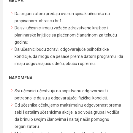
GRUPE:
Da organizatoru predaju overen spisak učesnika na
propisanom
obrascu br.1;
Da svi učesnici imaju važeće zdravstvene knjižice i
planinarske knjižice sa plaćenom članarinom za tekuću
godinu;
Da učesnici budu zdravi, odgovarajuće psihofizičke
kondicije, da mogu da pešače prema datom programu i da
imaju odgovarajuću odeću, obuću i opremu;
NAPOMENA:
Svi učesnici učestvuju na sopstvenu odgovornost i
potrebno je da su u odgovarajućoj fizičkoj kondiciji.
Od učesnika očekujemo maksimalnu odgovornost prema
sebi i ostalim učesnicima akcije, a od vođa grupa i vodiča
da brinu o svojim članovima i na taj način pomognu
organizatoru.