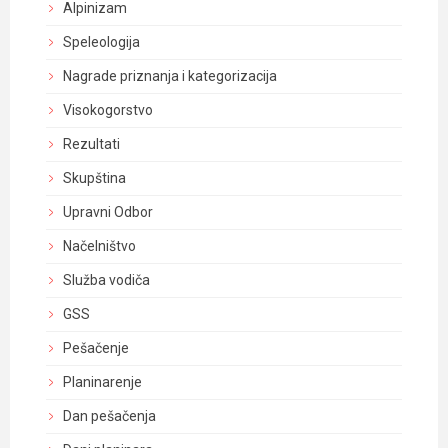
Alpinizam
Speleologija
Nagrade priznanja i kategorizacija
Visokogorstvo
Rezultati
Skupština
Upravni Odbor
Načelništvo
Služba vodiča
GSS
Pešačenje
Planinarenje
Dan pešačenja