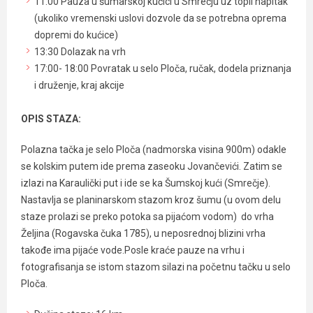
11:00 Pauza u šumarskoj kućici u Smrečju uz topli napitak
(ukoliko vremenski uslovi dozvole da se potrebna oprema
dopremi do kućice)
13:30 Dolazak na vrh
17:00- 18:00 Povratak u selo Ploča, ručak, dodela priznanja
i druženje, kraj akcije
OPIS STAZA:
Polazna tačka je selo Ploča (nadmorska visina 900m) odakle
se kolskim putem ide prema zaseoku Jovančevići. Zatim se
izlazi na Karaulički put i ide se ka Šumskoj kući (Smrečje).
Nastavlja se planinarskom stazom kroz šumu (u ovom delu
staze prolazi se preko potoka sa pijaćom vodom) do vrha
Željina (Rogavska čuka 1785), u neposrednoj blizini vrha
takođe ima pijaće vode.Posle kraće pauze na vrhu i
fotografisanja se istom stazom silazi na početnu tačku u selo
Ploča.