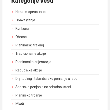
Kategorije vesti
Некатегоризовано
Obaveštenja
Konkursi
Obrasci
Planinarski treking
Tradicionalne akcije
Planinarska orijentacija
Republičke akcije
Dry tooling i takmičarsko penjanje u ledu
Sportsko penjanje na prirodnoj steni
Planinsko trčanje
Mladi