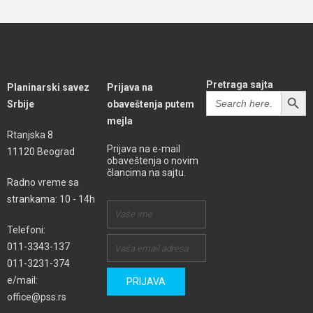
Pretraga sajta
Planinarski savez
Prijava na
SEARCH BUTT
Search
Srbije
obaveštenja putem
for:
mejla
Rtanjska 8
Prijava na e-mail
11120 Beograd
obaveštenja o novim
člancima na sajtu.
Radno vreme sa
strankama: 10 - 14h
Telefoni:
011-3343-137
011-3231-374
e/mail:
office@pss.rs