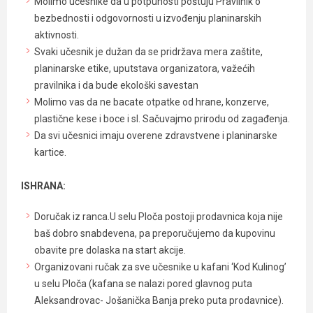
Molimo učesnike da u potpunosti poštuju Pravilnik o
bezbednosti i odgovornosti u izvođenju planinarskih
aktivnosti.
Svaki učesnik je dužan da se pridržava mera zaštite,
planinarske etike, uputstava organizatora, važećih
pravilnika i da bude ekološki savestan
Molimo vas da ne bacate otpatke od hrane, konzerve,
plastične kese i boce i sl. Sačuvajmo prirodu od zagađenja.
Da svi učesnici imaju overene zdravstvene i planinarske
kartice.
ISHRANA:
Doručak iz ranca.U selu Ploča postoji prodavnica koja nije
baš dobro snabdevena, pa preporučujemo da kupovinu
obavite pre dolaska na start akcije.
Organizovani ručak za sve učesnike u kafani ‘Kod Kulinog’
u selu Ploča (kafana se nalazi pored glavnog puta
Aleksandrovac- Jošanička Banja preko puta prodavnice).