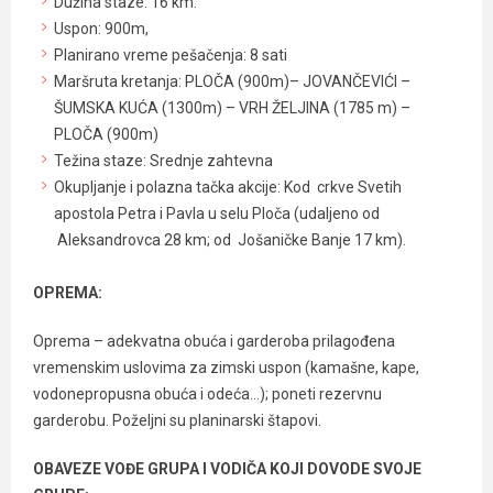
Dužina staze: 16 km.
Uspon: 900m,
Planirano vreme pešačenja: 8 sati
Maršruta kretanja: PLOČA (900m)– JOVANČEVIĆI –
ŠUMSKA KUĆA (1300m) – VRH ŽELJINA (1785 m) –
PLOČA (900m)
Težina staze: Srednje zahtevna
Okupljanje i polazna tačka akcije: Kod crkve Svetih
apostola Petra i Pavla u selu Ploča (udaljeno od
Aleksandrovca 28 km; od Jošaničke Banje 17 km).
OPREMA:
Oprema – adekvatna obuća i garderoba prilagođena
vremenskim uslovima za zimski uspon (kamašne, kape,
vodonepropusna obuća i odeća…); poneti rezervnu
garderobu. Poželjni su planinarski štapovi.
OBAVEZE VOĐE GRUPA I VODIČA KOJI DOVODE SVOJE