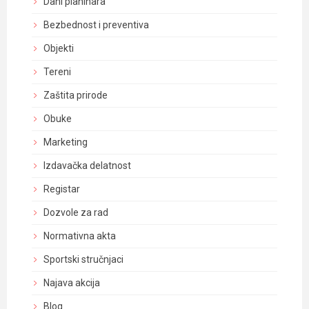
Dani planinara
Bezbednost i preventiva
Objekti
Tereni
Zaštita prirode
Obuke
Marketing
Izdavačka delatnost
Registar
Dozvole za rad
Normativna akta
Sportski stručnjaci
Najava akcija
Blog