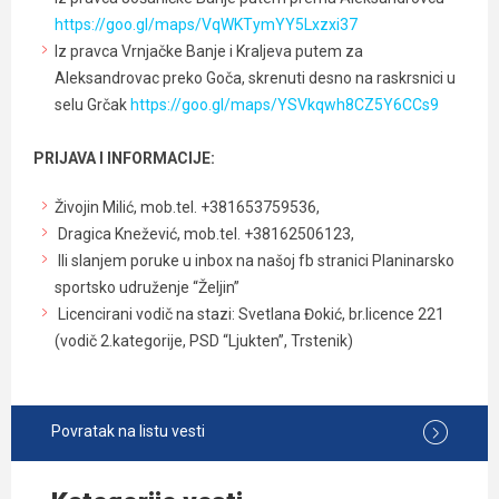
https://goo.gl/maps/VqWKTymYY5Lxzxi37
Iz pravca Vrnjačke Banje i Kraljeva putem za
Aleksandrovac preko Goča, skrenuti desno na raskrsnici u
selu Grčak
https://goo.gl/maps/YSVkqwh8CZ5Y6CCs9
PRIJAVA I INFORMACIJE:
Živojin Milić, mob.tel. +381653759536,
Dragica Knežević, mob.tel. +38162506123,
Ili slanjem poruke u inbox na našoj fb stranici Planinarsko
sportsko udruženje “Željin”
Licencirani vodič na stazi: Svetlana Đokić, br.licence 221
(vodič 2.kategorije, PSD “Ljukten”, Trstenik)
Povratak na listu vesti