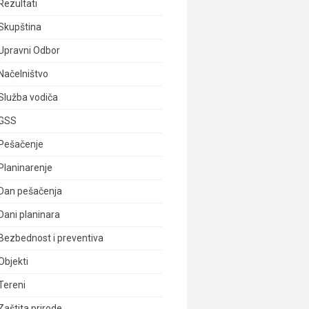
Rezultati
Skupština
Upravni Odbor
Načelništvo
Služba vodiča
GSS
Pešačenje
Planinarenje
Dan pešačenja
Dani planinara
Bezbednost i preventiva
Objekti
Tereni
Zaštita prirode