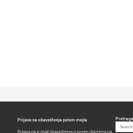
Pl
Pretraga
Prijava na obaveštenja putem mejla
Search
for:
Prijava na e-mail obaveštenja o novim člancima na