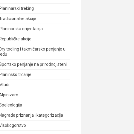
Planinarski treking
Tradicionalne akcije
Planinarska orijentacija
Republičke akcije
Dry tooling i takmičarsko penjanje u
ledu
Sportsko penjanje na prirodnoj steni
Planinsko trčanje
Mladi
Alpinizam
Speleologija
Nagrade priznanja i kategorizacija
Visokogorstvo