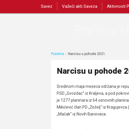
Savez
Važeći akti Saveza
Aktivnosti 
Planinarsk
Početna
//
Narcisu u pohode 2021.
Narcisu u pohode 2
Sredinom maja meseca održana je republi
PSD „Gvozdac“ iz Kraljeva, a pod pokrovi
je 1277 planinara iz 64 osnovnih planinar
Mikićević član PD „Žeželj“ iz Kragujevca 
„Mačak“ iz Novih Banovaca.