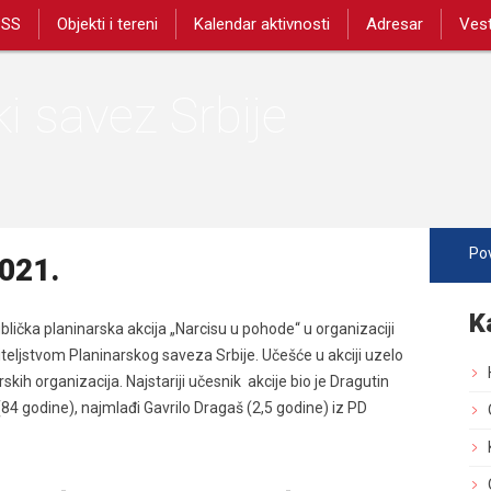
PSS
Objekti i tereni
Kalendar aktivnosti
Adresar
Vest
i savez Srbije
Pov
021.
K
čka planinarska akcija „Narcisu u pohode“ u organizaciji
teljstvom Planinarskog saveza Srbije. Učešće u akciji uzelo
skih organizacija. Najstariji učesnik akcije bio je Dragutin
(84 godine), najmlađi Gavrilo Dragaš (2,5 godine) iz PD