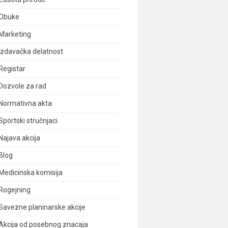
Obuke
Marketing
Izdavačka delatnost
Registar
Dozvole za rad
Normativna akta
Sportski stručnjaci
Najava akcija
Blog
Medicinska komisija
Rogejning
Savezne planinarske akcije
Akcija od posebnog znacaja