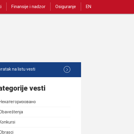
i
Finansije i nadzor
Osiguranje
EN
ratak na listu vesti
ategorije vesti
Некатегоризовано
Obaveštenja
Konkursi
Obrasci