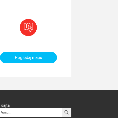
aninarski objekti i tereni
Pogledaj mapu
 sajta
SEARCH BUTTON