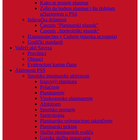
Kako se postaje planinar
Zašto da budem planinar i šta dobijam
učlanjenjem u PSS
Izdavačka delatnost
Časopis “Planinarski glasnik”
Časopis „Speleološki glasnik“
Планинарство у Србији (кратка историја)
Grafički standardi
Važeći akti Saveza
Pravilnici
Obrasci
Evidencioni karton člana
Aktivnosti PSS
Sportsko planinarske aktivnosti
Izazov(i) planinara
Pešačenje
Planinarenje
Visokogorsko planinarenje
Alpinizam
Sportsko penjanje
Speleologija
Planinarsko orijentaciono takmičenje
Planinarski treking
Služba planinarskih vodiča
Gorska služba spasavanja