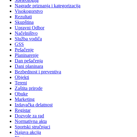
Speleologija
Nagrade priznanja i kategorizacija
Visokogorstvo
Rezultati
Skupština
Upravni Odbor
Načelništvo
Služba vodiča
GSS
Pešačenje
Planinarenje
Dan pešačenja
Dani planinara
Bezbednost i preventiva
Objekti
Tereni
Zaštita prirode
Obuke
Marketing
Izdavačka delatnost
Registar
Dozvole za rad
Normativna akta
Sportski stručnjaci
Najava akcija