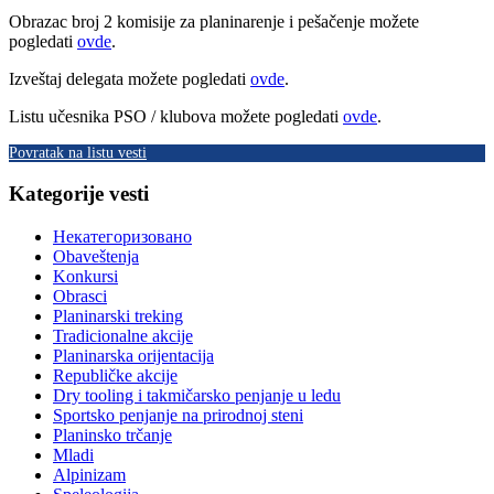
Obrazac broj 2 komisije za planinarenje i pešačenje možete
pogledati
ovde
.
Izveštaj delegata možete pogledati
ovde
.
Listu učesnika PSO / klubova možete pogledati
ovde
.
Povratak na listu vesti
Kategorije vesti
Некатегоризовано
Obaveštenja
Konkursi
Obrasci
Planinarski treking
Tradicionalne akcije
Planinarska orijentacija
Republičke akcije
Dry tooling i takmičarsko penjanje u ledu
Sportsko penjanje na prirodnoj steni
Planinsko trčanje
Mladi
Alpinizam