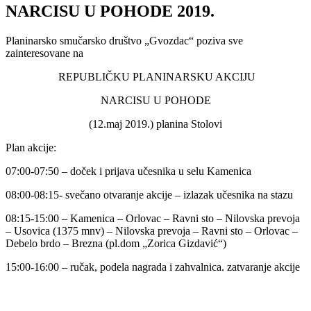
NARCISU U POHODE 2019.
Planinarsko smučarsko društvo „Gvozdac“ poziva sve
zainteresovane na
REPUBLIČKU PLANINARSKU AKCIJU
NARCISU U POHODE
(12.maj 2019.) planina Stolovi
Plan akcije:
07:00-07:50 – doček i prijava učesnika u selu Kamenica
08:00-08:15- svečano otvaranje akcije – izlazak učesnika na stazu
08:15-15:00 – Kamenica – Orlovac – Ravni sto – Nilovska prevoja
– Usovica (1375 mnv) – Nilovska prevoja – Ravni sto – Orlovac –
Debelo brdo – Brezna (pl.dom „Zorica Gizdavić“)
15:00-16:00 – ručak, podela nagrada i zahvalnica. zatvaranje akcije