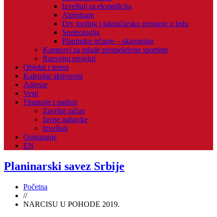
Izveštaji sa ekspedicija
Alpinizam
Dry tooling i takmičarsko penjanje u ledu
Speleologija
Planinsko trčanje – skajraning
Kampovi za mlade perspektivne sportiste
Razvojni projekti
Objekti i tereni
Kalendar aktivnosti
Adresar
Vesti
Finansije i nadzor
Završni račun
Javne nabavke
Izveštaji
Osiguranje
EN
Planinarski savez Srbije
Početna
//
NARCISU U POHODE 2019.