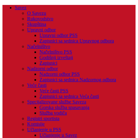
Savez
O Savezu
Rukovodstvo
Skupština
Upravni odbor
Upravni odbor PSS
Zapisnici sa sednica Upravnog odbora
Načelništvo
Načelništvo PSS
Godišnji izveštaji
Zapisnici
Nadzorni odbor
Nadzorni odbor PSS
Zapisnici sa sednica Nadzornog odbora
Veće časti
Veće časti PSS
Zapisnici sa sednica Veća časti
Specijalizovane službe Saveza
Gorska služba spasavanja
Služba vodiča
Registri sportista
Komisije
Učlanjenje u PSS
Učlanjenje u Savez