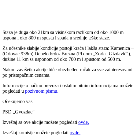
Staza je duga oko 21km sa visinskom razlikom od oko 1000 m
uspona i oko 800 m spusta i spada u srednje teške staze.
Za učesnike slabije kondicije postoji kraća i lakša staza: Kamenica –
(Orlovac 938m) Debelo brdo- Brezna (Pl.dom „Zorica Gizdavić“),
dužine 11 km sa usponom od oko 700 m i spustom od 500 m.
Nakon završetka akcije biće obezbeđen ručak za sve zainteresovani
po pristupačnim cenama.
Informacije o načinu prevoza i ostalim bitnim informacijama možete
pogledati u
pozivnom pismu.
Očekujemo vas.
PSD „Gvozdac“
Izveštaj sa ove akcije možete pogledati
ovde.
Izveštaj komisije možete pogledati
ovde.