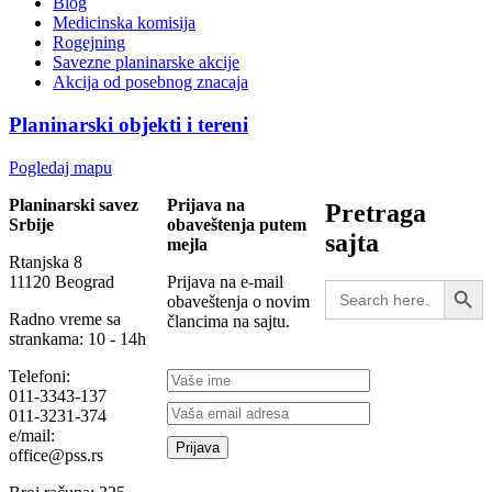
Blog
Medicinska komisija
Rogejning
Savezne planinarske akcije
Akcija od posebnog znacaja
Planinarski objekti i tereni
Pogledaj mapu
Planinarski savez
Prijava na
Pretraga
Srbije
obaveštenja putem
sajta
mejla
Rtanjska 8
Search Button
11120 Beograd
Prijava na e-mail
Search
obaveštenja o novim
for:
Radno vreme sa
člancima na sajtu.
strankama: 10 - 14h
Telefoni:
011-3343-137
011-3231-374
e/mail:
office@pss.rs