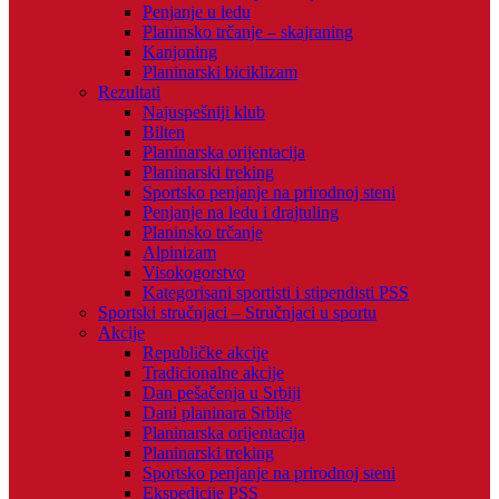
Penjanje u ledu
Planinsko trčanje – skajraning
Kanjoning
Planinarski biciklizam
Rezultati
Najuspešniji klub
Bilten
Planinarska orijentacija
Planinarski treking
Sportsko penjanje na prirodnoj steni
Penjanje na ledu i drajtuling
Planinsko trčanje
Alpinizam
Visokogorstvo
Kategorisani sportisti i stipendisti PSS
Sportski stručnjaci – Stručnjaci u sportu
Akcije
Republičke akcije
Tradicionalne akcije
Dan pešačenja u Srbiji
Dani planinara Srbije
Planinarska orijentacija
Planinarski treking
Sportsko penjanje na prirodnoj steni
Ekspedicije PSS