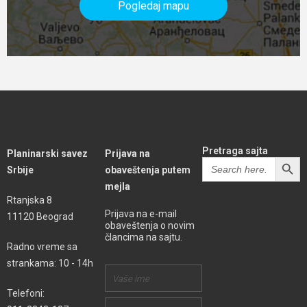
Pogledaj mapu
Pretraga sajta
Planinarski savez
Prijava na
SEARCH BUTT
Search
Srbije
obaveštenja putem
for:
mejla
Rtanjska 8
Prijava na e-mail
11120 Beograd
obaveštenja o novim
člancima na sajtu.
Radno vreme sa
strankama: 10 - 14h
Telefoni: