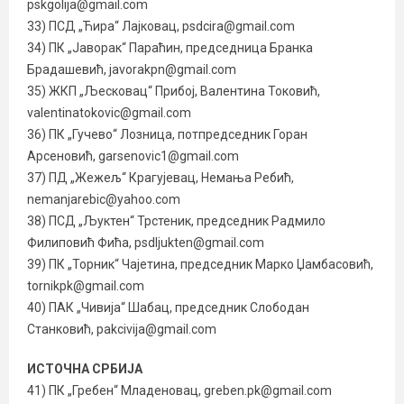
pskgolija@gmail.com
33) ПСД „Ћира“ Лајковац, psdcira@gmail.com
34) ПК „Јаворак“ Параћин, председница Бранка
Брадашевић, javorakpn@gmail.com
35) ЖКП „Љесковац“ Прибој, Валентина Токовић,
valentinatokovic@gmail.com
36) ПК „Гучево“ Лозница, потпредседник Горан
Арсеновић, garsenovic1@gmail.com
37) ПД „Жежељ“ Крагујевац, Немања Ребић,
nemanjarebic@yahoo.com
38) ПСД „Љуктен“ Трстеник, председник Радмило
Филиповић Фића, psdljukten@gmail.com
39) ПК „Торник“ Чајетина, председник Марко Џамбасовић,
tornikpk@gmail.com
40) ПАК „Чивија“ Шабац, председник Слободан
Станковић, pakcivija@gmail.com
ИСТОЧНА СРБИЈА
41) ПК „Гребен“ Младеновац, greben.pk@gmail.com