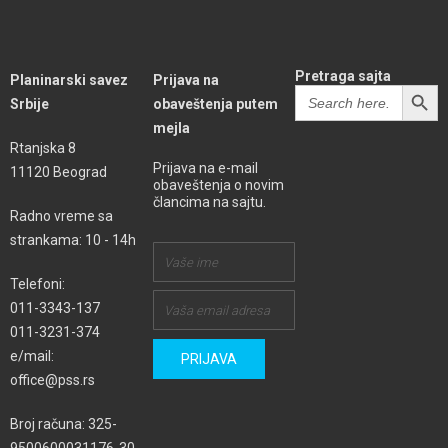
Pretraga sajta
Planinarski savez
Prijava na
SEARCH BUTT
Search
Srbije
obaveštenja putem
for:
mejla
Rtanjska 8
Prijava na e-mail
11120 Beograd
obaveštenja o novim
člancima na sajtu.
Radno vreme sa
strankama: 10 - 14h
Telefoni:
011-3343-137
011-3231-374
e/mail:
office@pss.rs
Broj računa: 325-