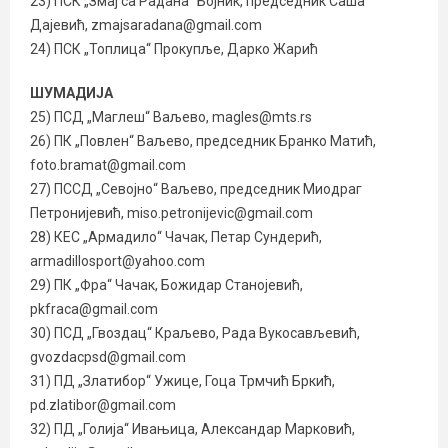
23) ПСК „Змај са Радана“ Бојник, председник Саша
Дајевић, zmajsaradana@gmail.com
24) ПСК „Топлица“ Прокупље, Дарко Жарић
ШУМАДИЈА
25) ПСД „Маглеш“ Ваљево, magles@mts.rs
26) ПК „Повлен“ Ваљево, председник Бранко Матић,
foto.bramat@gmail.com
27) ПССД „Севојно“ Ваљево, председник Миодраг
Петрoнијевић, miso.petronijevic@gmail.com
28) КЕС „Армадило“ Чачак, Петар Сундерић,
armadillosport@yahoo.com
29) ПК „Фра“ Чачак, Божидар Станојевић,
pkfraca@gmail.com
30) ПСД „Гвоздац“ Краљево, Рада Вукосављевић,
gvozdacpsd@gmail.com
31) ПД „Златибор“ Ужице, Гоца Трмчић Бркић,
pd.zlatibor@gmail.com
32) ПД „Голија“ Ивањица, Александар Марковић,