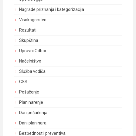
Nagrade priznanja i kategorizacija
Visokogorstvo
Rezultati
Skupština
Upravni Odbor
Načelništvo
Služba vodiča
GSS
Pešačenje
Planinarenje
Dan pešačenja
Dani planinara
Bezbednost i preventiva