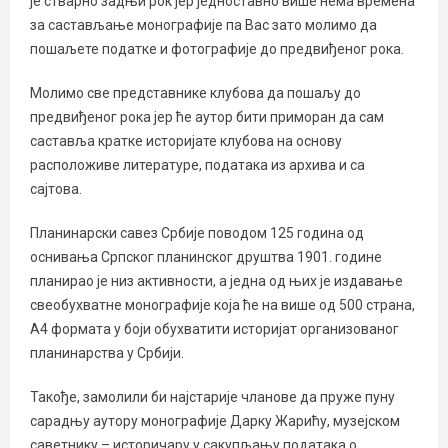
је стварно задњи рок јер једноставно више нема времена
за састављање монографије па Вас зато молимо да
пошаљете податке и фотографије до предвиђеног рока.
Молимо све представнике клубова да пошаљу до
предвиђеног рока јер ће аутор бити приморан да сам
саставља кратке историјате клубова на основу
расположиве литературе, података из архива и са
сајтова.
Планинарски савез Србије поводом 125 година од
оснивања Српског планинског друштва 1901. године
планирао је низ активности, а једна од њих је издавање
свеобухватне монографије која ће на више од 500 страна,
А4 формата у боји обухватити историјат организованог
планинарства у Србији.
Такође, замолили би најстарије чланове да пруже пуну
сарадњу аутору монографије Дарку Жарићу, музејском
саветнику – историчару у сакупљању података о