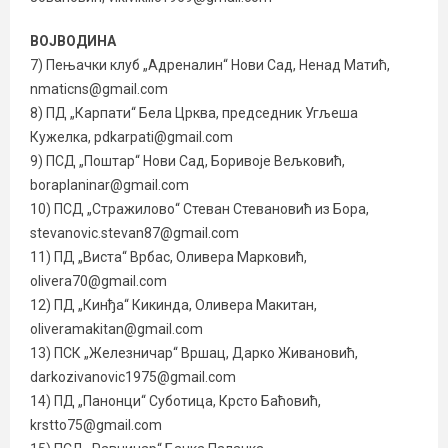
ВОЈВОДИНА
7) Пењачки клуб „Адреналин“ Нови Сад, Ненад Матић,
nmaticns@gmail.com
8) ПД „Карпати“ Бела Црква, председник Угљеша
Кужелка, pdkarpati@gmail.com
9) ПСД „Поштар“ Нови Сад, Боривоје Вељковић,
boraplaninar@gmail.com
10) ПСД „Стражилово“ Стеван Стевановић из Бора,
stevanovic.stevan87@gmail.com
11) ПД „Виста“ Врбас, Оливера Марковић,
olivera70@gmail.com
12) ПД „Кинђа“ Кикинда, Оливера Макитан,
oliveramakitan@gmail.com
13) ПСК „Железничар“ Вршац, Дарко Живановић,
darkozivanovic1975@gmail.com
14) ПД „Панонци“ Суботица, Крсто Баћовић,
krstto75@gmail.com