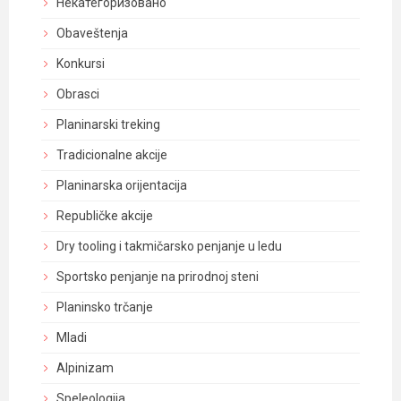
Некатегоризовано
Obaveštenja
Konkursi
Obrasci
Planinarski treking
Tradicionalne akcije
Planinarska orijentacija
Republičke akcije
Dry tooling i takmičarsko penjanje u ledu
Sportsko penjanje na prirodnoj steni
Planinsko trčanje
Mladi
Alpinizam
Speleologija