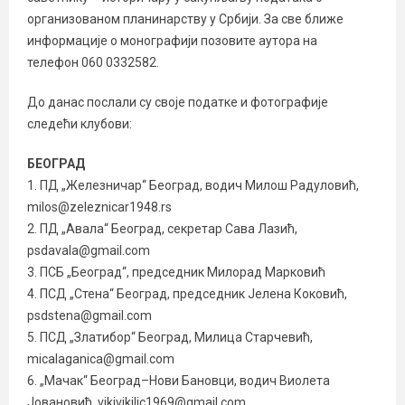
организованом планинарству у Србији. За све ближе
информације о монографији позовите аутора на
телефон 060 0332582.
До данас послали су своје податке и фотографије
следећи клубови:
БЕОГРАД
1. ПД „Железничар“ Београд, водич Милош Радуловић,
milos@zeleznicar1948.rs
2. ПД „Авала“ Београд, секретар Сава Лазић,
psdavala@gmail.com
3. ПСБ „Београд“, председник Милорад Марковић
4. ПСД „Стена“ Београд, председник Јелена Коковић,
psdstena@gmail.com
5. ПСД „Златибор“ Београд, Милица Старчевић,
micalaganica@gmail.com
6. „Мачак“ Београд–Нови Бановци, водич Виолета
Јовановић, vikivikilic1969@gmail.com