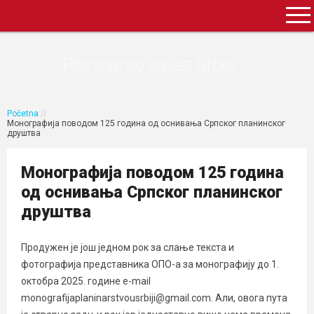
Planinarski savez Srbije
Početna
//
Mонографијa поводом 125 година од оснивања Српског планинског
друштва
Mонографијa поводом 125 година
од оснивања Српског планинског
друштва
Продужен је још једном рок за слање текста и
фотографија представника ОПО-а за монографију до 1.
октобра 2025. године e-mail
monografijaplaninarstvousrbiji@gmail.com. Али, овога пута