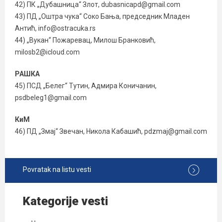
42) ПК „Дубашница“ Злот, dubasnicapd@gmail.com
43) ПД „Оштра чука“ Соко Бања, председник Младен
Антић, info@ostracuka.rs
44) „Вукан“ Пожаревац, Милош Бранковић,
milosb2@icloud.com
РАШКА
45) ПСД „Белег“ Тутин, Адмира Коничанин,
psdbeleg1@gmail.com
КиМ
46) ПД „Змај“ Звечан, Никола Кабашић, pdzmaj@gmail.com
Povratak na listu vesti
Kategorije vesti