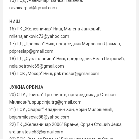
15) ПСД „Равничар“ Бачка Паланка,
ravnicarpsd@gmail.com
НИШ
16) ПК „Железничар“ Ниш, Милена Јанковић,
milenajankovic73@yahoo.com
17) ПД „Преслап“ Ниш, председник Мирослав Докман,
pdpreslap@gmail.com
18) ПД „Сува планина“ Ниш, председник Нела Петровић,
nela.petrovic65@gmail.com
19) ПСК „Мосор“ Ниш, pak.mosor@gmail.com
ЈУЖНА СРБИЈА
20) СПУ „Пчиња“ Трговиште, председник др Стефан
Милковић, spupcinja.trg@gmail.com
21) ПСУ „Сварог“ Владичин Хан, Бојан Милошевић,
bojanmilosevic88@yahoo.com
22) ПК „Железничар 2006“ Врање, Срђан Стошић Јежа,
srdjan.stosic63@gmail.com