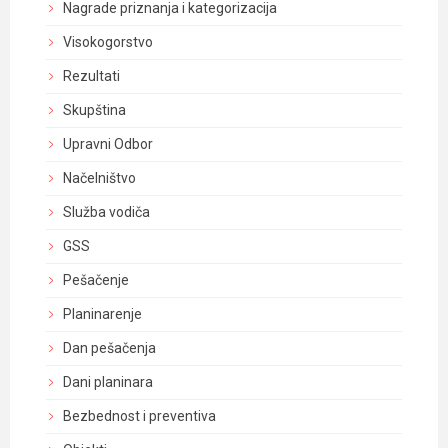
Nagrade priznanja i kategorizacija
Visokogorstvo
Rezultati
Skupština
Upravni Odbor
Načelništvo
Služba vodiča
GSS
Pešačenje
Planinarenje
Dan pešačenja
Dani planinara
Bezbednost i preventiva