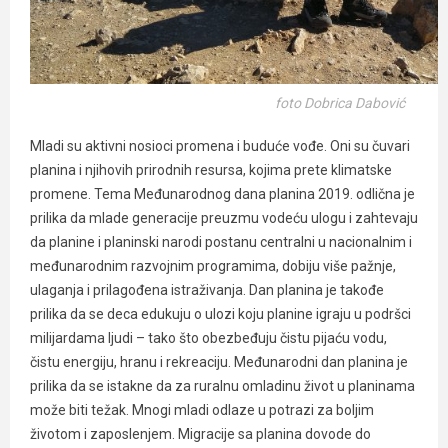
foto Dobrica Dabović
Mladi su aktivni nosioci promena i buduće vođe. Oni su čuvari
planina i njihovih prirodnih resursa, kojima prete klimatske
promene. Tema Međunarodnog dana planina 2019. odlična je
prilika da mlade generacije preuzmu vodeću ulogu i zahtevaju
da planine i planinski narodi postanu centralni u nacionalnim i
međunarodnim razvojnim programima, dobiju više pažnje,
ulaganja i prilagođena istraživanja. Dan planina je takođe
prilika da se deca edukuju o ulozi koju planine igraju u podršci
milijardama ljudi – tako što obezbeđuju čistu pijaću vodu,
čistu energiju, hranu i rekreaciju. Međunarodni dan planina je
prilika da se istakne da za ruralnu omladinu život u planinama
može biti težak. Mnogi mladi odlaze u potrazi za boljim
životom i zaposlenjem. Migracije sa planina dovode do