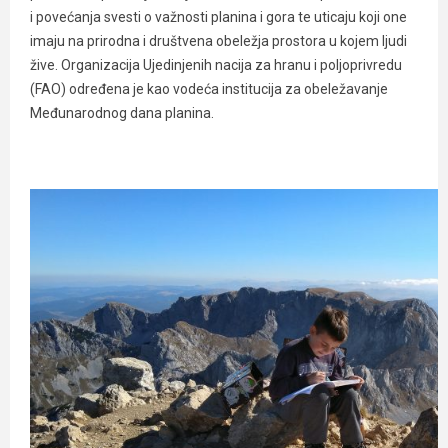
i povećanja svesti o važnosti planina i gora te uticaju koji one
imaju na prirodna i društvena obeležja prostora u kojem ljudi
žive. Organizacija Ujedinjenih nacija za hranu i poljoprivredu
(FAO) određena je kao vodeća institucija za obeležavanje
Međunarodnog dana planina.