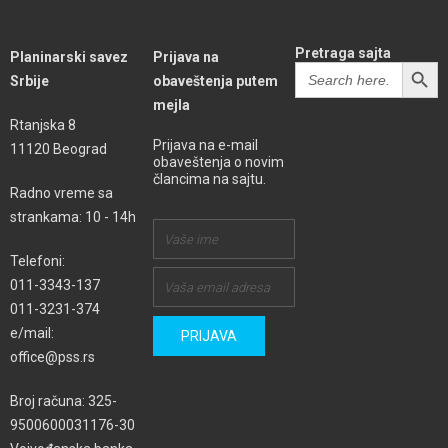
Pretraga sajta
Planinarski savez
Prijava na
SEARCH BUTT
Search
Srbije
obaveštenja putem
for:
mejla
Rtanjska 8
Prijava na e-mail
11120 Beograd
obaveštenja o novim
člancima na sajtu.
Radno vreme sa
strankama: 10 - 14h
Telefoni:
011-3343-137
011-3231-374
e/mail:
office@pss.rs
Broj računa: 325-
9500600031176-30