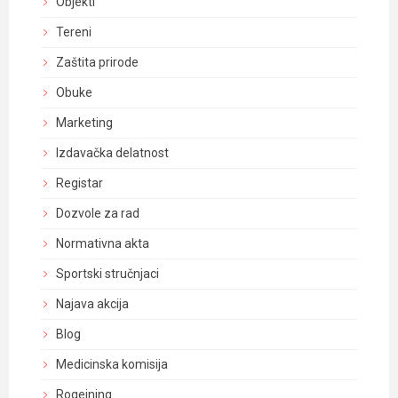
Objekti
Tereni
Zaštita prirode
Obuke
Marketing
Izdavačka delatnost
Registar
Dozvole za rad
Normativna akta
Sportski stručnjaci
Najava akcija
Blog
Medicinska komisija
Rogejning