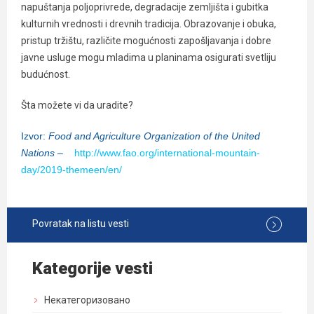
napuštanja poljoprivrede, degradacije zemljišta i gubitka
kulturnih vrednosti i drevnih tradicija. Obrazovanje i obuka,
pristup tržištu, različite mogućnosti zapošljavanja i dobre
javne usluge mogu mladima u planinama osigurati svetliju
budućnost.
Šta možete vi da uradite?
Izvor:
Food and Agriculture Organization of the United
Nations
–
http://www.fao.org/international-mountain-
day/2019-themeen/en/
Povratak na listu vesti
Kategorije vesti
Некатегоризовано