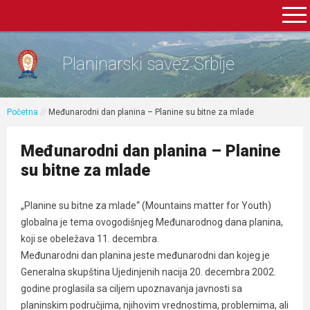
Planinarski savez Srbije
Početna
//
Međunarodni dan planina – Planine su bitne za mlade
Međunarodni dan planina – Planine
su bitne za mlade
„Planine su bitne za mlade“ (Mountains matter for Youth)
globalna je tema ovogodišnjeg Međunarodnog dana planina,
koji se obeležava 11. decembra.
Međunarodni dan planina jeste međunarodni dan kojeg je
Generalna skupština Ujedinjenih nacija 20. decembra 2002.
godine proglasila sa ciljem upoznavanja javnosti sa
planinskim područjima, njihovim vrednostima, problemima, ali