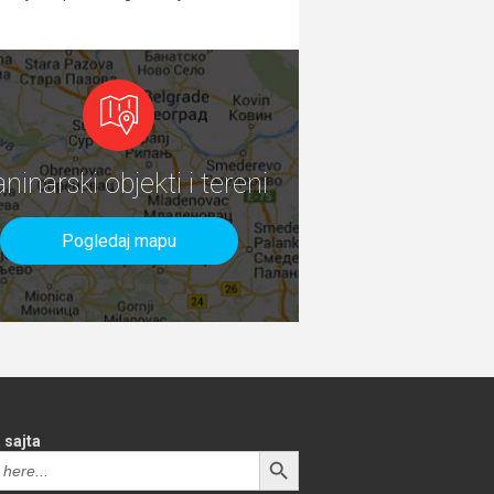
aninarski objekti i tereni
Pogledaj mapu
 sajta
SEARCH BUTTON