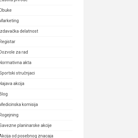
Obuke
Marketing
Izdavačka delatnost
Registar
Dozvole za rad
Normativna akta
Sportski stručnjaci
Najava akcija
Blog
Medicinska komisija
Rogejning
Savezne planinarske akcije
Akcija od posebnog znacaja