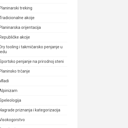
Planinarski treking
Tradicionalne akcije
Planinarska orijentacija
Republičke akcije
Dry tooling i takmičarsko penjanje u
ledu
Sportsko penjanje na prirodnoj steni
Planinsko trčanje
Mladi
Alpinizam
Speleologija
Nagrade priznanja i kategorizacija
Visokogorstvo