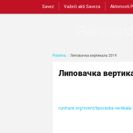
Savez
Važeći akti Saveza
Aktivnosti 
Planinarsk
Početna
//
Липовачка вертикала 2019
Липовачка вертик
runtrace.org/event/lipovacka-vertikala