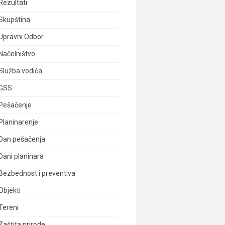
Rezultati
Skupština
Upravni Odbor
Načelništvo
Služba vodiča
GSS
Pešačenje
Planinarenje
Dan pešačenja
Dani planinara
Bezbednost i preventiva
Objekti
Tereni
Zaštita prirode