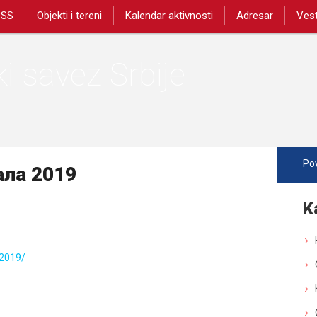
PSS
Objekti i tereni
Kalendar aktivnosti
Adresar
Vest
i savez Srbije
Pov
ала 2019
K
-2019/