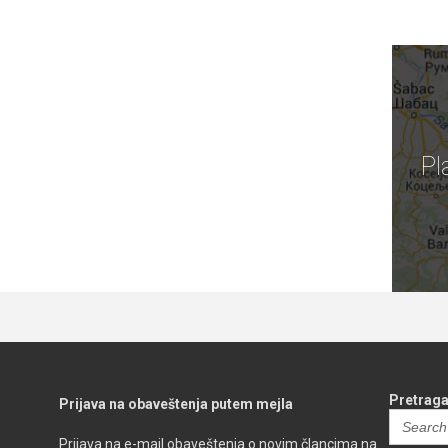
Pl
Pretraga
Prijava na obaveštenja putem mejla
Search
for:
Prijava na e-mail obaveštenja o novim člancima na