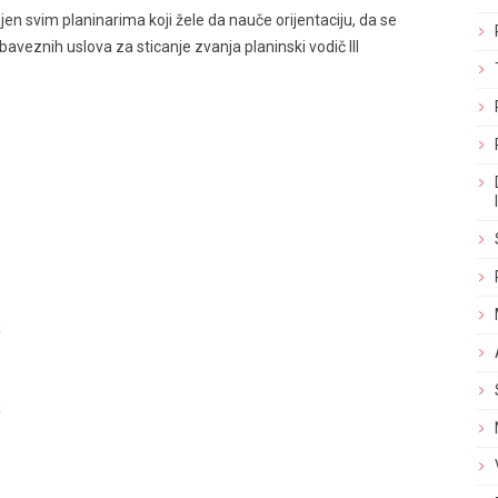
jen svim planinarima koji žele da nauče orijentaciju, da se
obaveznih uslova za sticanje zvanja planinski vodič III
a
a