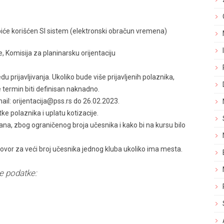
će korišćen SI sistem (elektronski obračun vremena)
, Komisija za planinarsku orijentaciju
u prijavljivanja. Ukoliko bude više prijavljenih polaznika,
e termin biti definisan naknadno.
ail: orijentacija@pss.rs do 26.02.2023.
e polaznika i uplatu kotizacije.
ana, zbog ograničenog broja učesnika i kako bi na kursu bilo
ovor za veći broj učesnika jednog kluba ukoliko ima mesta.
će podatke: