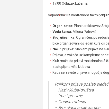
17:00 Odlazak kućama
Napomena: Na kontrolnom takmičenju bi
Organizator:
Planinarski savez Srbije
Vođa kursa:
Milena Petrović
Broj učesnika:
Ograničen, po redosled
biće organizovan još jedan kurs čiji ć
Način prijave:
Slanjem prijave na e-m
Prijava je važeća uz kompletne podatk
Klub može da prijavi maksimalno 3 čl
zastupljeno više klubova.
Kada se završe prijave, moguć je dog
Prilikom prijave poslati slede
− Naziv kluba/društva
− Ime i prezime
− Godinu rođenja
− Broj planinarske kartice