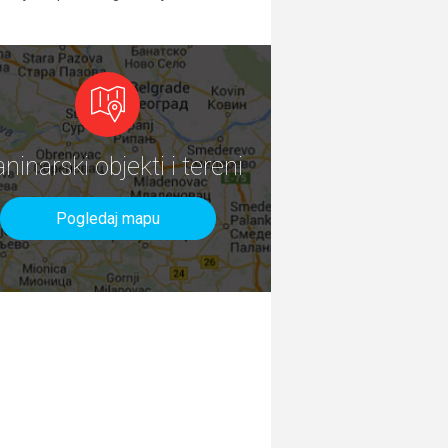
aninarski objekti i tereni
Pogledaj mapu