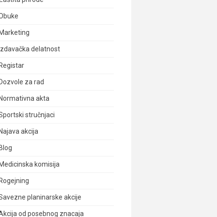
Obuke
Marketing
Izdavačka delatnost
Registar
Dozvole za rad
Normativna akta
Sportski stručnjaci
Najava akcija
Blog
Medicinska komisija
Rogejning
Savezne planinarske akcije
Akcija od posebnog znacaja