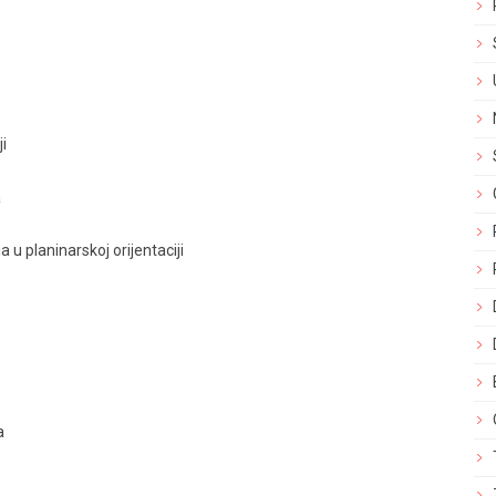
ji
a
 u planinarskoj orijentaciji
a