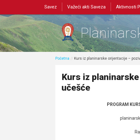
Savez
Važeći akti Saveza
Aktivnosti 
Planinarsk
Početna
//
Kurs iz planinarske orijentacije – poz
Kurs iz planinarske 
učešće
PROGRAM KURSA
planinars
Ra