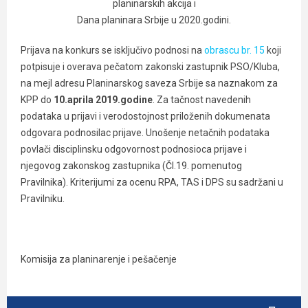
planinarskih akcija i
Dana planinara Srbije u 2020.godini.
Prijava na konkurs se isključivo podnosi na
obrascu br. 15
koji
potpisuje i overava pečatom zakonski zastupnik PSO/Kluba,
na mejl adresu Planinarskog saveza Srbije sa naznakom za
KPP do
10.aprila 2019.godine
. Za tačnost navedenih
podataka u prijavi i verodostojnost priloženih dokumenata
odgovara podnosilac prijave. Unošenje netačnih podataka
povlači disciplinsku odgovornost podnosioca prijave i
njegovog zakonskog zastupnika (Čl.19. pomenutog
Pravilnika). Kriterijumi za ocenu RPA, TAS i DPS su sadržani u
Pravilniku.
Komisija za planinarenje i pešačenje