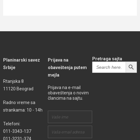
Pretraga sajta
Planinarski savez
Prijava na
SEARCH BUTT
Search
Srbije
obaveštenja putem
for:
mejla
Rtanjska 8
Prijava na e-mail
11120 Beograd
obaveštenja o novim
člancima na sajtu.
Radno vreme sa
strankama: 10 - 14h
Telefoni:
011-3343-137
011-3231-374