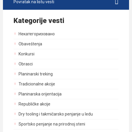
Povratak na listu vesti
Kategorije vesti
Некатегоризовано
Obaveštenja
Konkursi
Obrasci
Planinarski treking
Tradicionalne akcije
Planinarska orijentacija
Republičke akcije
Dry tooling i takmičarsko penjanje u ledu
Sportsko penjanje na prirodnoj steni