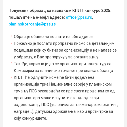
Попуњени образац са назнаком КПЛТ конкурс 2025.
пошаљите на е-мејл адресе:
office@pss.rs
,
planinskotrcanje@pss.rs
Обрасце обавезно послати на обе адресе!
Пожељно је послати пропратно писмо са детаљнијим
подацима који су битни за организацију а не налазе се
у обрасцу, а Вас препоручују за организацију.
Такође, корисно је да се организатори консултују са
Комисијом за планинско трчање пре слања обрасца.
КПЛТ ће одлучити коме ће бити додељена
организација трка Националне серије у планинском
трчању ПСС руководећи се пре свега проценом ко од
организатора може испунити стандарде који
задовољавају ПСС (условима за такмичаре, маркетинг,
награде…), датумом одржавања, као и врсти трке за
коју конкуришете.