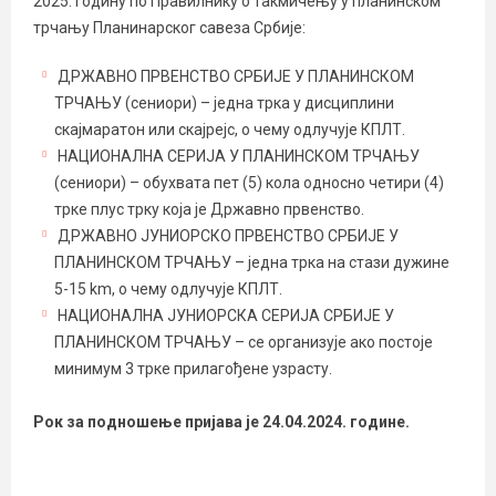
2025. годину по Правилнику о такмичењу у планинском
трчању Планинарског савеза Србије:
ДРЖАВНО ПРВЕНСТВО СРБИЈЕ У ПЛАНИНСКОМ
ТРЧАЊУ (сениори) – једна трка у дисциплини
скајмаратон или скајрејс, о чему одлучује КПЛТ.
НАЦИОНАЛНА СЕРИЈА У ПЛАНИНСКОМ ТРЧАЊУ
(сениори) – обухвата пет (5) кола односно четири (4)
трке плус трку која је Државно првенство.
ДРЖАВНО ЈУНИОРСКО ПРВЕНСТВО СРБИЈЕ У
ПЛАНИНСКОМ ТРЧАЊУ – једна трка на стази дужине
5-15 km, о чему одлучује КПЛТ.
НАЦИОНАЛНА ЈУНИОРСКА СЕРИЈА СРБИЈЕ У
ПЛАНИНСКОМ ТРЧАЊУ – се организује ако постоје
минимум 3 трке прилагођене узрасту.
Рок за подношење пријава је 24.04.2024. године.