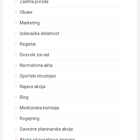
Zaštita prirode
Obuke
Marketing
Izdavačka delatnost
Registar
Dozvole za rad
Normativna akta
Sportski stručnjaci
Najava akcija
Blog
Medicinska komisija
Rogejning
Savezne planinarske akcije
Akcija od posebnog znacaja