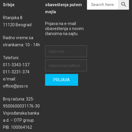
Search
Srbije
obaveštenja putem
for:
mejla
Rtanjska 8
Prijava na e-mail
11120 Beograd
obaveštenja o novim
člancima na sajtu.
Radno vreme sa
strankama: 10 - 14h
Telefoni:
011-3343-137
011-3231-374
e/mail:
office@pss.rs
Broj računa: 325-
9500600031176-30
Vojvođanska banka
a.d. – OTP group
PIB: 100064162