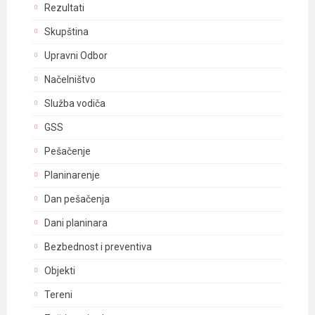
Rezultati
Skupština
Upravni Odbor
Načelništvo
Služba vodiča
GSS
Pešačenje
Planinarenje
Dan pešačenja
Dani planinara
Bezbednost i preventiva
Objekti
Tereni