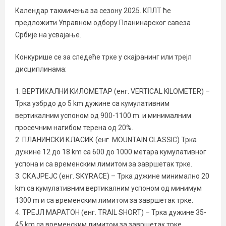
Календар такмичења за сезону 2025. КПЛТ ће
предложити Управном одбору Планинарског савеза
Србије на усвајање.
Конкурише се за следеће трке у скајранинг или трејл
дисциплинама:
1. ВЕРТИКАЛНИ КИЛОМЕТАР (енг. VERTICAL KILOMETER) –
Трка узбрдо до 5 km дужине са кумулативним
вертикалним успоном од 900-1100 m. и минималним
просечним нагибом терена од 20%.
2. ПЛАНИНСКИ КЛАСИК (енг. MOUNTAIN CLASSIC) Трка
дужине 12 до 18 km са 600 до 1000 метара кумулативног
успона и са временским лимитом за завршетак трке.
3. СКАЈРЕЈС (енг. SKYRACE) – Трка дужине минимално 20
km са кумулативним вертикалним успоном од минимум
1300 m и са временским лимитом за завршетак трке.
4. ТРЕЈЛ МАРАТОН (енг. TRAIL SHORT) – Трка дужине 35-
45 km са временским лимитом за завршетак трке.