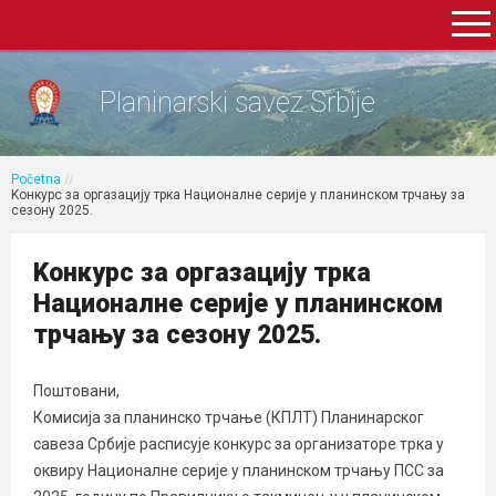
Planinarski savez Srbije
Početna
//
Kонкурс за оргазацију трка Националне серије у планинском трчању за
сезону 2025.
Kонкурс за оргазацију трка
Националне серије у планинском
трчању за сезону 2025.
Поштовани,
Комисија за планинско трчање (КПЛТ) Планинарског
савеза Србије расписује конкурс за организаторе трка у
оквиру Националне серије у планинском трчању ПСС за