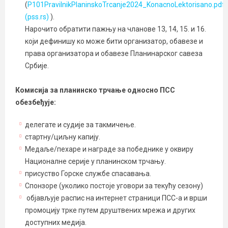
(
P101PravilnikPlaninskoTrcanje2024_KonacnoLektorisano.pdf
(pss.rs)
).
Нарочито обратити пажњу на чланове 13, 14, 15. и 16.
који дефинишу ко може бити организатор, обавезе и
права организатора и обавезе Планинарског савеза
Србије.
Комисија за планинско трчање односно ПСС
обезбеђује:
делегате и судије за такмичење.
стартну/циљну капију.
Медаље/пехаре и награде за победнике у оквиру
Националне серије у планинском трчању.
присуство Горске службе спасавања.
Спонзоре (уколико постоје уговори за текућу сезону)
објављује распис на интернет страници ПСС-а и врши
промоцију трке путем друштвених мрежа и других
доступних медија.