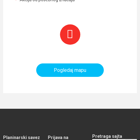
Planinarski objekti i tereni
Pogledaj mapu
Pretraga sajta
Planinarski savez
Prijava na
SEARCH BUTT