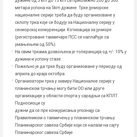
дужине од 5 km до 15 km са приближно 200 до 300
метара успона на 5km дужине. Трке јуниорске
националне серије треба да буду организоване у
склопу трка које се бодују за Националну серију у
сениорској конкуренцији. Котизација за јуниоре
(регистроване такмичаре ПСС се наплаћује са
умањењем од 50%).
На свим тркама дозвољена је толеранција од +/- 10% у
дужини и успону стазе.
Пожељно је да трке буду организоване у периоду од
априла до краја октобра.
Организатори трка у оквиру Националне серије у
планинском трчању могу бити ОО или друге
организације у области спорта у сарадњи са КПЛТ.
Подносиоци су
дужни да се пре конкурисања упознају са
Правилником о такмичењу у планинском трчању
Планинарског савеза Србије који се налази на сајту
Планинарског савеза Србије