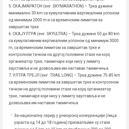
5. СКАЈМАРАТОН (енг. SKYMARATHON) – Трка дужине
минимално 30 km са кумулативним вертикалним успоном
од минимум 2000 m и са временским лимитом за
завршетак трке.
6. СКАЈУЛТРА (енг. SKYULTRA) – Трка дужине 50 до 80 km
са кумулативним вертикалним успоном од минимум 3000
m, са временским лимитом за завршетак трке и
контролном тачком на другој половини стазе на којој
организатор трке, такмичаре који нису у лимиту
зауставља и не дозвољава им наставак такмичења.
7. УЛТРА ТРЕЈЛ (енг. TRAIL LONG) – Трка дужине 75-85 km
са временским лимитом за завршетак трке и контролном
тачком на другој половини стазе на којој организатор
трке, такмичаре који нису у лимиту зауставља и не
дозвољава им наставак такмичења.
За националну серију у јуниорској конкуренцији (лица
узраста од 14 до 18 година) прихватљиве су стазе