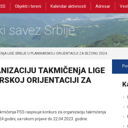
PSS
Objekti i tereni
Kalendar aktivnosti
Adresar
Vest
i savez Srbije
jA LIGE SRBIJE U PLANINARSKOJ ORIJENTACIJI ZA SEZONU 2024.
Pov
NIZACIJU TAKMIČENjA LIGE
RSKOJ ORIJENTACIJI ZA
K
akmičenja PSS raspisuje konkurs za organizaciju takmičenja
2024.godini, sa rokom prijave do 22.04.2023. godine.