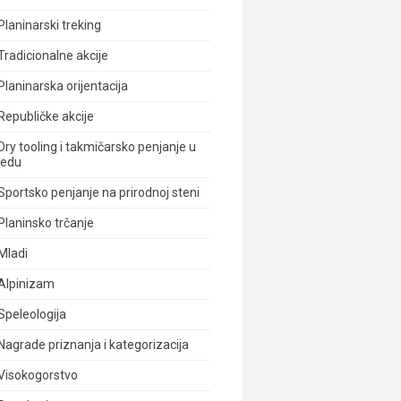
Planinarski treking
Tradicionalne akcije
Planinarska orijentacija
Republičke akcije
Dry tooling i takmičarsko penjanje u
ledu
Sportsko penjanje na prirodnoj steni
Planinsko trčanje
Mladi
Alpinizam
Speleologija
Nagrade priznanja i kategorizacija
Visokogorstvo