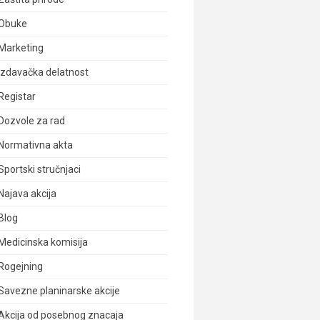
Obuke
Marketing
Izdavačka delatnost
Registar
Dozvole za rad
Normativna akta
Sportski stručnjaci
Najava akcija
Blog
Medicinska komisija
Rogejning
Savezne planinarske akcije
Akcija od posebnog znacaja