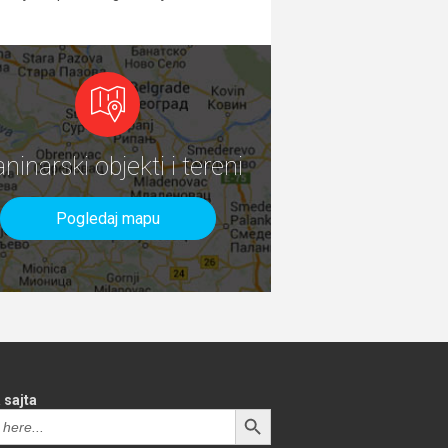
aninarski objekti i tereni
Pogledaj mapu
 sajta
SEARCH BUTTON