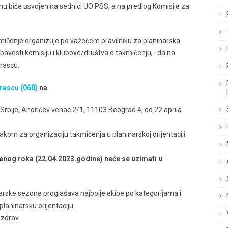
u biće usvojen na sednici UO PSS, a na predlog Komisije za
mičenje organizuje po važećem pravilniku za planinarska
avesti komisiju i klubove/društva o takmičenju, i da na
rascu.
rascu (060)
na
rbije, Andrićev venac 2/1, 11103 Beograd 4, do 22.aprila
akom za organizaciju takmičenja u planinarskoj orijentaciji
đenog roka (22.04.2023.godine) neće se uzimati u
čarske sezone proglašava najbolje ekipe po kategorijama i
laninarsku orijentaciju.
pozdrav