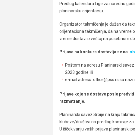
Predlog kalendara Lige za narednu godin
planinarsku orijentaciju.
Organizator takmičenja je dužan da tak
orijentaciona takmičenja, da na vreme ob
vreme dostavi izveštaj na posebnom ob
Prijava na konkurs dostavlja se na
ob
Poštom na adresu Planinarski savez S
2023.godine ili
e-mail adresu: office@pss.rs sa nazn
Prijave koje se dostave posle predvi
razmatranje.
Planinarski savez Srbije na kraju takmi
klubove/društva na predlog komisije za p
U iščekivanju vaših prijava planinarski 