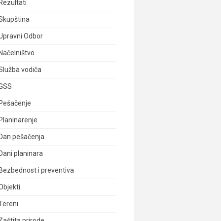
Rezultati
Skupština
Upravni Odbor
Načelništvo
Služba vodiča
GSS
Pešačenje
Planinarenje
Dan pešačenja
Dani planinara
Bezbednost i preventiva
Objekti
Tereni
Zaštita prirode