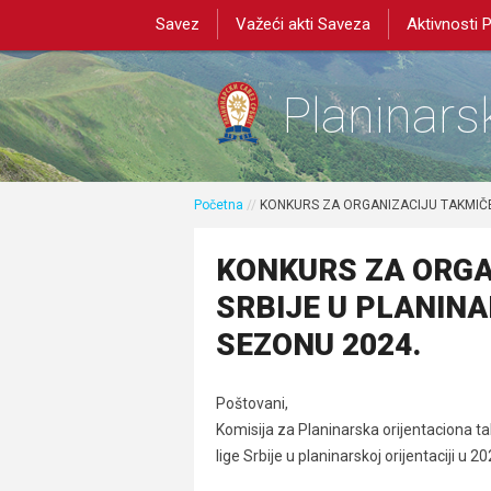
Savez
Važeći akti Saveza
Aktivnosti 
Planinarsk
Početna
//
KONKURS ZA ORGANIZACIJU TAKMIČEN
KONKURS ZA ORGA
SRBIJE U PLANINA
SEZONU 2024.
Poštovani,
Komisija za Planinarska orijentaciona t
lige Srbije u planinarskoj orijentaciji u 