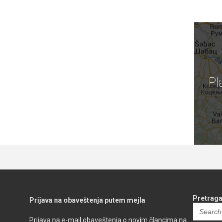
Pl
Pretraga
Prijava na obaveštenja putem mejla
Search
for:
Prijava na e-mail obaveštenja o novim člancima na