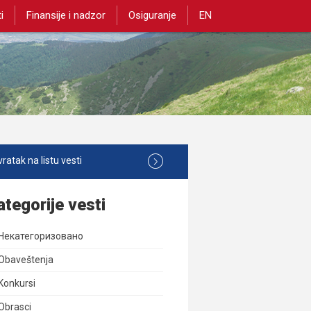
i
Finansije i nadzor
Osiguranje
EN
ratak na listu vesti
ategorije vesti
Некатегоризовано
Obaveštenja
Konkursi
Obrasci