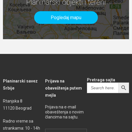
Planinarski objekti i tereni
Pogledaj mapu
Pretraga sajta
Planinarski savez
Prijava na
SEARCH BUTT
Search
Srbije
obaveštenja putem
for:
mejla
Rtanjska 8
Prijava na e-mail
11120 Beograd
obaveštenja o novim
člancima na sajtu.
Radno vreme sa
strankama: 10 - 14h