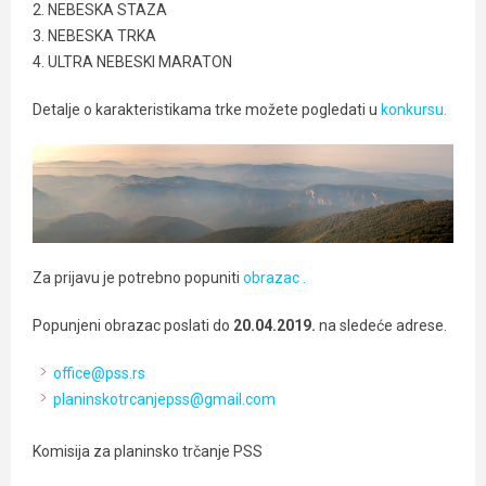
2. NEBESKA STAZA
3. NEBESKA TRKA
4. ULTRA NEBESKI MARATON
Detalje o karakteristikama trke možete pogledati u
konkursu.
Za prijavu je potrebno popuniti
obrazac .
Popunjeni obrazac poslati do
20.04.2019.
na sledeće adrese.
office@pss.rs
planinskotrcanjepss@gmail.com
Komisija za planinsko trčanje PSS