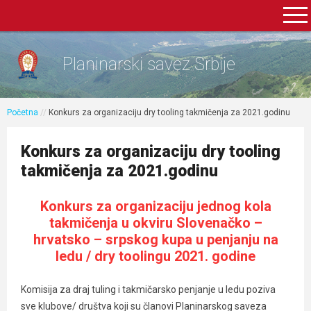
Planinarski savez Srbije
Početna
//
Konkurs za organizaciju dry tooling takmičenja za 2021.godinu
Konkurs za organizaciju dry tooling
takmičenja za 2021.godinu
Konkurs za organizaciju jednog kola
takmičenja u okviru Slovenačko –
hrvatsko – srpskog kupa u penjanju na
ledu / dry toolingu 2021. godine
Komisija za draj tuling i takmičarsko penjanje u ledu poziva
sve klubove/ društva koji su članovi Planinarskog saveza