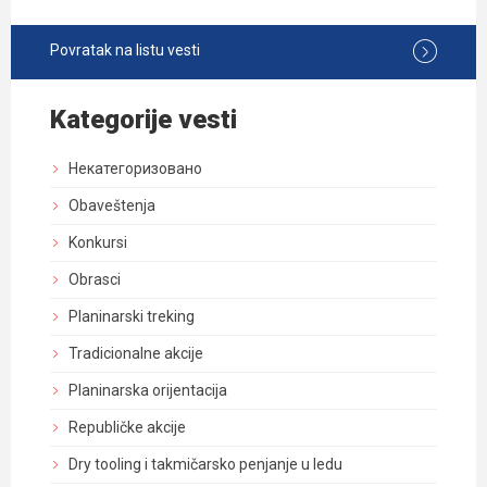
Povratak na listu vesti
Kategorije vesti
Некатегоризовано
Obaveštenja
Konkursi
Obrasci
Planinarski treking
Tradicionalne akcije
Planinarska orijentacija
Republičke akcije
Dry tooling i takmičarsko penjanje u ledu