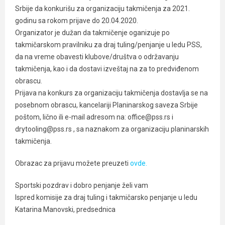
Srbije da konkurišu za organizaciju takmičenja za 2021.
godinu sa rokom prijave do 20.04.2020.
Organizator je dužan da takmičenje oganizuje po
takmičarskom pravilniku za draj tuling/penjanje u ledu PSS,
da na vreme obavesti klubove/društva o održavanju
takmičenja, kao i da dostavi izveštaj na za to predviđenom
obrascu.
Prijava na konkurs za organizaciju takmičenja dostavlja se na
posebnom obrascu, kancelariji Planinarskog saveza Srbije
poštom, lično ili e-mail adresom na: office@pss.rs i
drytooling@pss.rs , sa naznakom za organizaciju planinarskih
takmičenja.
Obrazac za prijavu možete preuzeti
ovde.
Sportski pozdrav i dobro penjanje želi vam
Ispred komisije za draj tuling i takmičarsko penjanje u ledu
Katarina Manovski, predsednica