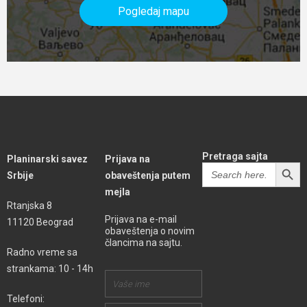
Pogledaj mapu
Pretraga sajta
Planinarski savez
Prijava na
SEARCH BUTT
Search
Srbije
obaveštenja putem
for:
mejla
Rtanjska 8
Prijava na e-mail
11120 Beograd
obaveštenja o novim
člancima na sajtu.
Radno vreme sa
strankama: 10 - 14h
Telefoni: