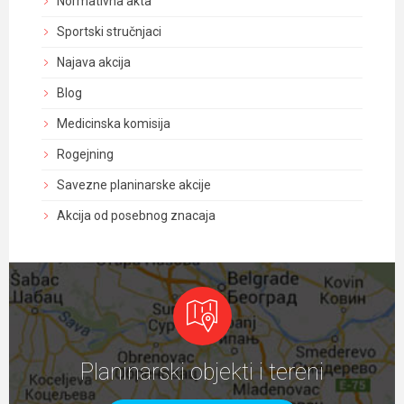
Normativna akta
Sportski stručnjaci
Najava akcija
Blog
Medicinska komisija
Rogejning
Savezne planinarske akcije
Akcija od posebnog znacaja
Planinarski objekti i tereni