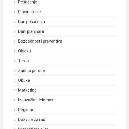
Pešačenje
Planinarenje
Dan pešačenja
Dani planinara
Bezbednost i preventiva
Objekti
Tereni
Zaštita prirode
Obuke
Marketing
Izdavačka delatnost
Registar
Dozvole za rad