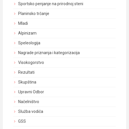
Sportsko penjanje na prirodnoj steni
Planinsko trčanje
Mladi
Alpinizam
Speleologija
Nagrade priznanja i kategorizacija
Visokogorstvo
Rezultati
Skupština
Upravni Odbor
Načelništvo
Služba vodiča
GSS