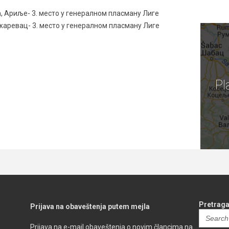
, Ариље- 3. место у генералном пласману Лиге
жаревац- 3. место у генералном пласману Лиге
Pl
Pretraga
Prijava na obaveštenja putem mejla
Search
for:
Prijava na e-mail obaveštenja o novim člancima na