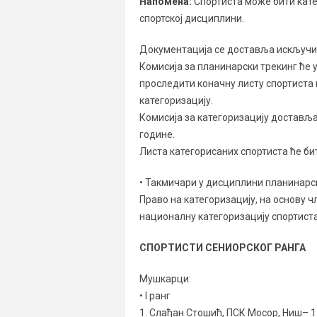
Напомена:
Спортиста може бити катег
спортској дисциплини.
Документација се доставља искључив
Комисија за планинарски трекинг ће
проследити коначну листу спортиста к
категоризацију.
Комисија за категоризацију доставља
године.
Листа категорисаних спортиста ће би
• Такмичари у дисциплини планинарск
Право на категоризацију, на основу 
националну категоризацију спортиста
СПОРТИСТИ СЕНИОРСКОГ РАНГА
Мушкарци:
• I ранг
1. Слађан Стошић, ПСК Мосор, Ниш– 1