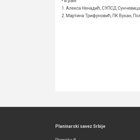
• III ранг
1. Алекса Ненадић, СУПСД Сунчевица
2. Мартина Трифуновић, ПК Вукан, По
Planinarski savez Srbije