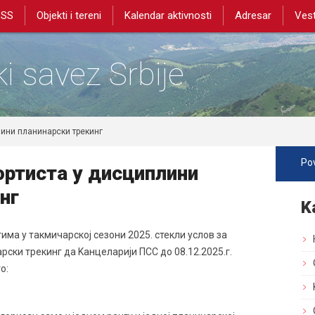
PSS
Objekti i tereni
Kalendar aktivnosti
Adresar
Vest
i savez Srbije
лини планинарски трекинг
Pov
ортиста у дисциплини
нг
K
има у такмичарској сезони 2025. стекли услов за
рски трекинг да Kанцеларији ПСС до 08.12.2025.г.
о: