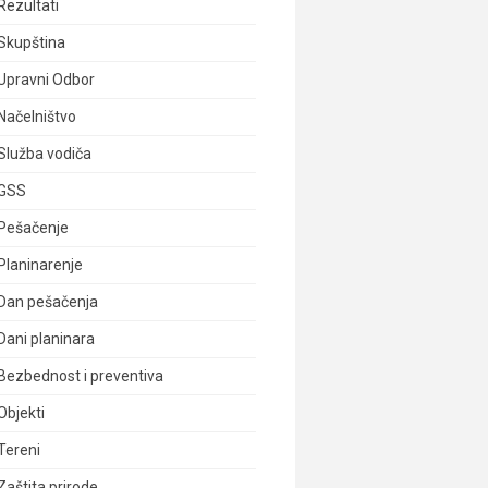
Rezultati
Skupština
Upravni Odbor
Načelništvo
Služba vodiča
GSS
Pešačenje
Planinarenje
Dan pešačenja
Dani planinara
Bezbednost i preventiva
Objekti
Tereni
Zaštita prirode