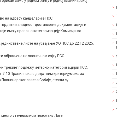
орисан само у једном рангу и једној планинарској
о на адресу канцеларије ПСС.
 утврдити валидност достављене документације и
оји имају право на категоризацију Комисији за
 јединствене листе на усвајање УО ПСС до 22.12.2025.
ти објављена на званичном сајту ПСС.
и трекинг подлежу интерној категоризацијии ПСС.
чл. 7-10 Правилника о додатним критеријумима за
 Планинарског савеза Србије, стекли су:
. место у генералном пласману Лиге