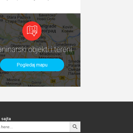
aninarski objekti i tereni
Pogledaj mapu
 sajta
SEARCH BUTTON