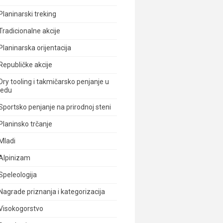
Planinarski treking
Tradicionalne akcije
Planinarska orijentacija
Republičke akcije
Dry tooling i takmičarsko penjanje u
ledu
Sportsko penjanje na prirodnoj steni
Planinsko trčanje
Mladi
Alpinizam
Speleologija
Nagrade priznanja i kategorizacija
Visokogorstvo