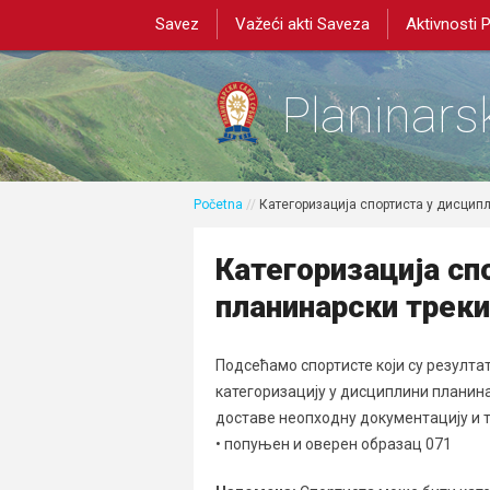
Savez
Važeći akti Saveza
Aktivnosti 
Planinarsk
Početna
//
Категоризација спортиста у дисцип
Категоризација сп
планинарски треки
Подсећамо спортисте који су резултат
категоризацију у дисциплини планина
доставе неопходну документацију и т
• попуњен и оверен образац 071