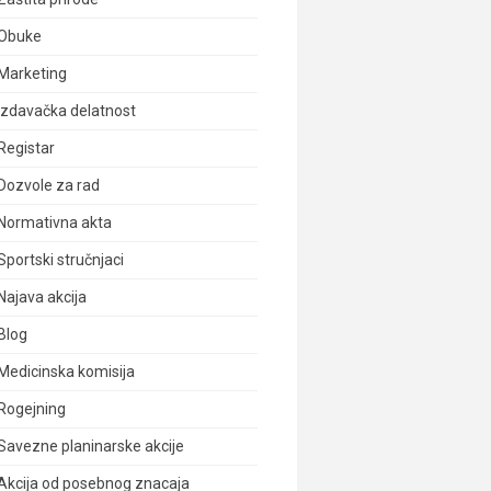
Obuke
Marketing
Izdavačka delatnost
Registar
Dozvole za rad
Normativna akta
Sportski stručnjaci
Najava akcija
Blog
Medicinska komisija
Rogejning
Savezne planinarske akcije
Akcija od posebnog znacaja