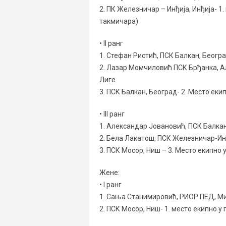
2. ПК Железничар – Инђија, Инђија- 1
такмичара)
• II ранг
1. Стефан Ристић, ПСК Балкан, Београ
2. Лазар Момчиловић ПСК Брђанка, А
Лиге
3. ПСК Балкан, Београд- 2. Место ек
• III ранг
1. Александар Јовановић, ПСК Балкан
2. Бела Лакатош, ПСК Железничар-Инђ
3. ПСК Мосор, Ниш – 3. Место екипно
Жене:
• I ранг
1. Сања Станимировић, РИОР ПЕД, Ми
2. ПСК Мосор, Ниш- 1. место екипно 