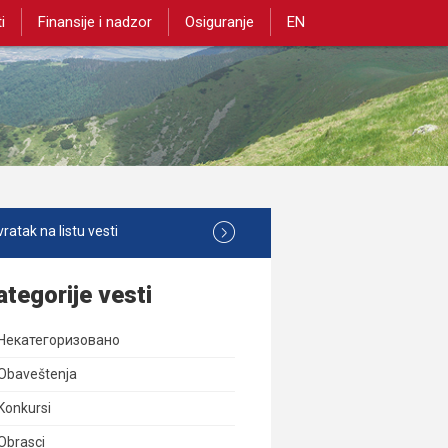
i
Finansije i nadzor
Osiguranje
EN
ratak na listu vesti
ategorije vesti
Некатегоризовано
Obaveštenja
Konkursi
Obrasci