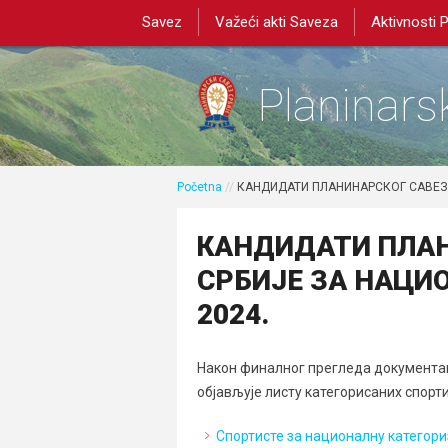
Savez
Važeći akti Saveza
Aktivnosti 
Planinarsk
Početna
//
КАНДИДАТИ ПЛАНИНАРСКОГ САВЕЗА
КАНДИДАТИ ПЛА
СРБИЈЕ ЗА НАЦИ
2024.
Након финалног прегледа документац
објављује листу категорисаних спорт
Спортисте за националну категори