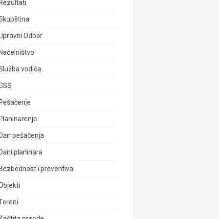
Rezultati
Skupština
Upravni Odbor
Načelništvo
Služba vodiča
GSS
Pešačenje
Planinarenje
Dan pešačenja
Dani planinara
Bezbednost i preventiva
Objekti
Tereni
Zaštita prirode