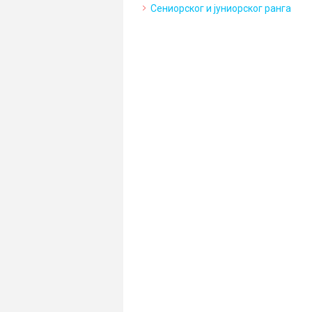
Сениорског и јуниорског ранга