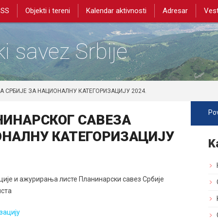
PSS
Objekti i tereni
Kalendar aktivnosti
Adresar
Vest
i savez Srbije
 СРБИЈЕ ЗА НАЦИОНАЛНУ КАТЕГОРИЗАЦИЈУ 2024.
Pov
НИНАРСКОГ САВЕЗА
ОНАЛНУ КАТЕГОРИЗАЦИЈУ
K
ије и ажурирања листе Планинарски савез Србије
иста
зацију