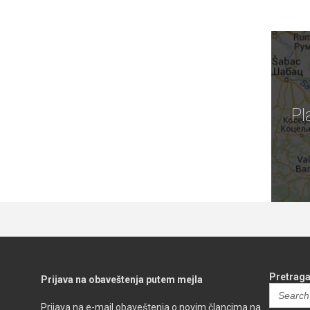
Pl
Pretraga
Prijava na obaveštenja putem mejla
Search
for:
Prijava na e-mail obaveštenja o novim člancima na