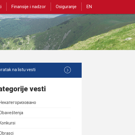
i
Finansije i nadzor
Osiguranje
EN
ratak na listu vesti
ategorije vesti
Некатегоризовано
Obaveštenja
Konkursi
Obrasci