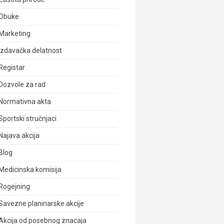
Obuke
Marketing
Izdavačka delatnost
Registar
Dozvole za rad
Normativna akta
Sportski stručnjaci
Najava akcija
Blog
Medicinska komisija
Rogejning
Savezne planinarske akcije
Akcija od posebnog znacaja