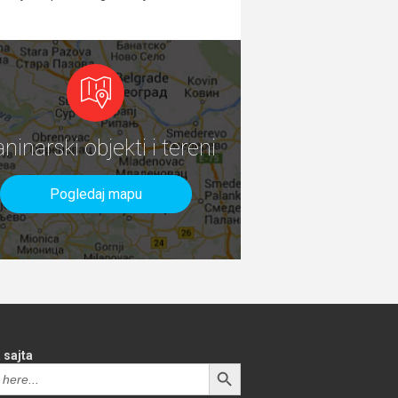
aninarski objekti i tereni
Pogledaj mapu
 sajta
SEARCH BUTTON