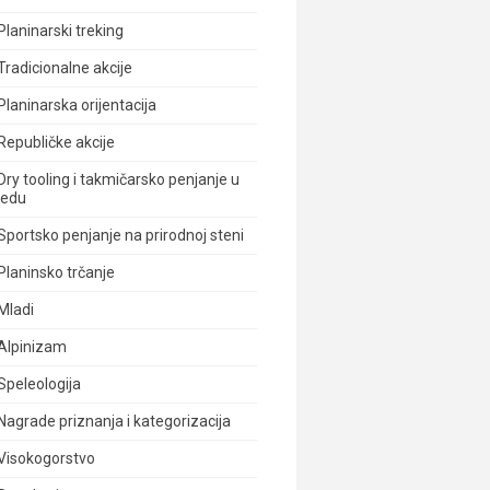
Planinarski treking
Tradicionalne akcije
Planinarska orijentacija
Republičke akcije
Dry tooling i takmičarsko penjanje u
ledu
Sportsko penjanje na prirodnoj steni
Planinsko trčanje
Mladi
Alpinizam
Speleologija
Nagrade priznanja i kategorizacija
Visokogorstvo