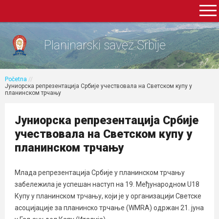
Planinarski savez Srbije
Početna
//
Јуниорска репрезентација Србије учествовала на Светском купу у
планинском трчању
Јуниорска репрезентација Србије
учествовала на Светском купу у
планинском трчању
Млада репрезентација Србије у планинском трчању
забележила је успешан наступ на 19. Међународном U18
Купу у планинском трчању, који је у организацији Светске
асоцијације за планинско трчање (WMRA) одржан 21. јуна