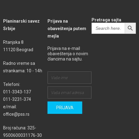
Pretraga sajta
Planinarski savez
Prijava na
SEARCH BUTT
Search
Srbije
obaveštenja putem
for:
mejla
Rtanjska 8
Prijava na e-mail
11120 Beograd
obaveštenja o novim
člancima na sajtu.
Radno vreme sa
strankama: 10 - 14h
Telefoni:
011-3343-137
011-3231-374
e/mail:
office@pss.rs
Broj računa: 325-
9500600031176-30