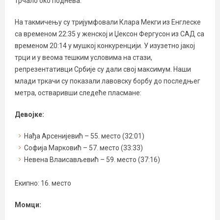
трчало око поднева.
На такмичењу су тријумфовали Клара Мекги из Енглеске
са временом 22:35 у женској и Џексон Фергусон из САД са
временом 20:14 у мушкој конкуренцији. У изузетно јакој
трци и у веома тешким условима на стази,
репрезентативци Србије су дали свој максимум. Наши
млади тркачи су показали лавовску борбу до последњег
метра, остваривши следеће пласмане:
Девојке:
Нађа Арсенијевић – 55. место (32:01)
Софија Марковић – 57. место (33:33)
Невена Влаисављевић – 59. место (37:16)
Екипно: 16. место
Момци: