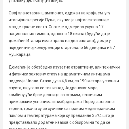
у Гаљану дел Капу (Италија).
Овај планетарни шампионат, одржан на крајњем југу
италијанске регије Пуља, окупио је најталентованије
младе тркаче света. Снаге је одмерило укупно 17
националних тимова, односно 18 екипа (будући да је
домаћин Италија имао право на два састава), док је у
појединачној конкуренцији стартовало 66 девојака и 67
мушкараца.
Домаћин је обезбедио изузетно атрактивну, али технички
и физички захтевну стазу на драматичним литицама
подручја Чиоло. Стаза дуга 4,6 км, са 190 метара успона и
спуста, вијугала се тик изнад Јадранског мора,
комбинујући брзе деонице са стрмим, техничким
приморским успонима и низбрдицама. Поред захтевног
терена, тркачи су се суочили са правим медитеранским
паклом и температурама које су прелазиле 35°C, што је
представљало додатни изазов с обзиром на то да се