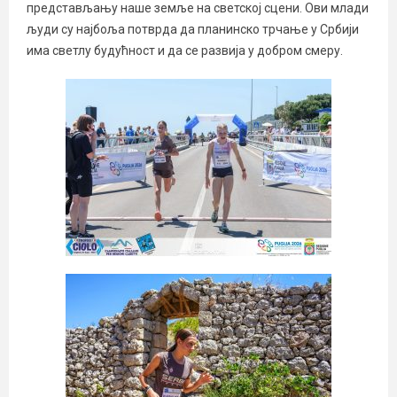
представљању наше земље на светској сцени. Ови млади
људи су најбоља потврда да планинско трчање у Србији
има светлу будућност и да се развија у добром смеру.