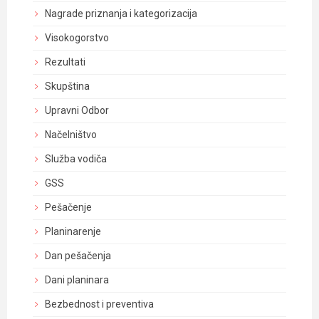
Nagrade priznanja i kategorizacija
Visokogorstvo
Rezultati
Skupština
Upravni Odbor
Načelništvo
Služba vodiča
GSS
Pešačenje
Planinarenje
Dan pešačenja
Dani planinara
Bezbednost i preventiva