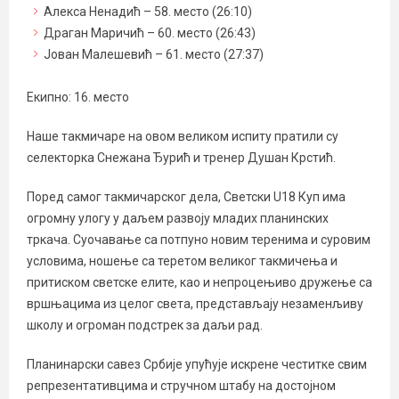
Алекса Ненадић – 58. место (26:10)
Драган Маричић – 60. место (26:43)
Јован Малешевић – 61. место (27:37)
Екипно: 16. место
Наше такмичаре на овом великом испиту пратили су
селекторка Снежана Ђурић и тренер Душан Крстић.
Поред самог такмичарског дела, Светски U18 Куп има
огромну улогу у даљем развоју младих планинских
тркача. Суочавање са потпуно новим теренима и суровим
условима, ношење са теретом великог такмичења и
притиском светске елите, као и непроцењиво дружење са
вршњацима из целог света, представљају незаменљиву
школу и огроман подстрек за даљи рад.
Планинарски савез Србије упућује искрене честитке свим
репрезентативцима и стручном штабу на достојном