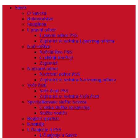
Savez
O Savezu
Rukovodstvo
Skupština
Upravni odbor
Upravni odbor PSS
Zapisnici sa sednica Upravnog odbora
Načelništvo
Načelništvo PSS
Godišnji izveštaji
Zapisnici
Nadzorni odbor
Nadzorni odbor PSS
Zapisnici sa sednica Nadzornog odbora
Veće časti
Veće časti PSS
Zapisnici sa sednica Veća časti
Specijalizovane službe Saveza
Gorska služba spasavanja
Služba vodiča
Registri sportista
Komisije
Učlanjenje u PSS
Učlanjenje u Savez