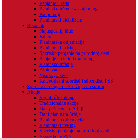
Penjanje u ledu
Planinsko trčanje – skajraning
Kanjoning
Planinarski biciklizam
Rezultati
Najuspešniji klub
Bilten
Planinarska orijentacija
Planinarski treking
Sportsko penjanje na prirodnoj steni
Penjanje na ledu i drajtuling
Planinsko trčanje
Alpinizam
Visokogorstvo
Kategorisani sportisti i stipendisti PSS
Sportski stručnjaci – Stručnjaci u sportu
Akcije
Republičke akcije
Tradicionalne akcije
Dan pešačenja u Srbiji
Dani planinara Srbije
Planinarska orijentacija
Planinarski treking
Sportsko penjanje na prirodnoj steni
Ekspedicije PSS