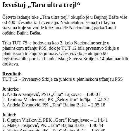
Izveštaj „Tara ultra trejl“
Četvrto izdanje trke „Tara ultra trejl“ okupilo je u Bajinoj Bašte više
od 400 učesnika iz 12 zemalja. Nadmetali su se na tri trke, na
stazama koje su vodile kroz predele Nacionalnog parka Tara i
opštine Bajina Bašta.
Trka TUT 75 je bodovana kao 3. kolo Nacionalne serije u
planinskom trčanju PSS, dok je TUT 12 bila prvenstvo Srbije u
planinskom trčanju za juniore. Učestvovalo je ukupno 96
registrovanih sportista Planinarskog Saveza Srbije iz 14 planinarskih
društava.
Rezultati:
TUT 12 – Prvenstvo Srbije za juniore u planinskom trčanjau PSS
Juniorke:
1. Nađa Arsenijević, PSD „Ćira“ Lajkovac – 1.40.01
2. Teodora Mladenović, PK „Železničar“ Inđija – 1.41.32
3. Anđela Živanović, PK „Tara“ Bajina Bašta – 2.05.18
Juniori:
1. Ognjen Vlašković, PEK „Gora“ Kragujevac – 1.14.41
2. Mateja Josipović, PK „Tara“ Bajina Bašta – 1.40.44
3. Viktor Avramović, PK „Tara“ Bajina Bašta – 1.57.49