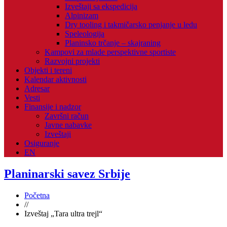
Izveštaji sa ekspedicija
Alpinizam
Dry tooling i takmičarsko penjanje u ledu
Speleologija
Planinsko trčanje – skajraning
Kampovi za mlade perspektivne sportiste
Razvojni projekti
Objekti i tereni
Kalendar aktivnosti
Adresar
Vesti
Finansije i nadzor
Završni račun
Javne nabavke
Izveštaji
Osiguranje
EN
Planinarski savez Srbije
Početna
//
Izveštaj „Tara ultra trejl“