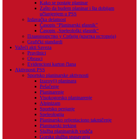
Kako se postaje planinar
Zašto da budem planinar i šta dobijam
učlanjenjem u PSS
Izdavačka delatnost
Časopis “Planinarski glasnik”
Časopis „Speleološki glasnik“
Планинарство у Србији (кратка историја)
Grafički standardi
Važeći akti Saveza
Pravilnici
Obrasci
Evidencioni karton člana
Aktivnosti PSS
Sportsko planinarske aktivnosti
Izazov(i) planinara
Pešačenje
Planinarenje
Visokogorsko planinarenje
Alpinizam
Sportsko penjanje
Speleologija
Planinarsko orijentaciono takmičenje
Planinarski treking
Služba planinarskih vodiča
Gorska služba spasavanja