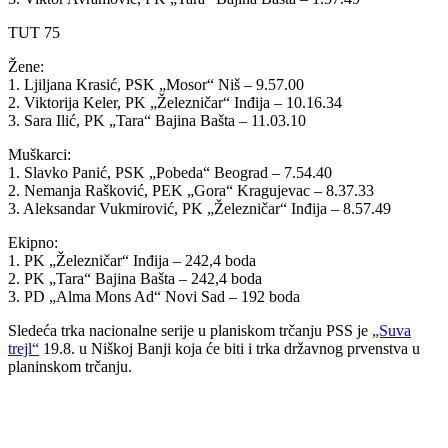
TUT 75
Žene:
1. Ljiljana Krasić, PSK „Mosor“ Niš – 9.57.00
2. Viktorija Keler, PK „Železničar“ Inđija – 10.16.34
3. Sara Ilić, PK „Tara“ Bajina Bašta – 11.03.10
Muškarci:
1. Slavko Panić, PSK „Pobeda“ Beograd – 7.54.40
2. Nemanja Rašković, PEK „Gora“ Kragujevac – 8.37.33
3. Aleksandar Vukmirović, PK „Železničar“ Inđija – 8.57.49
Ekipno:
1. PK „Železničar“ Inđija – 242,4 boda
2. PK „Tara“ Bajina Bašta – 242,4 boda
3. PD „Alma Mons Ad“ Novi Sad – 192 boda
Sledeća trka nacionalne serije u planiskom trčanju PSS je
„Suva
trejl“
19.8. u Niškoj Banji koja će biti i trka državnog prvenstva u
planinskom trčanju.