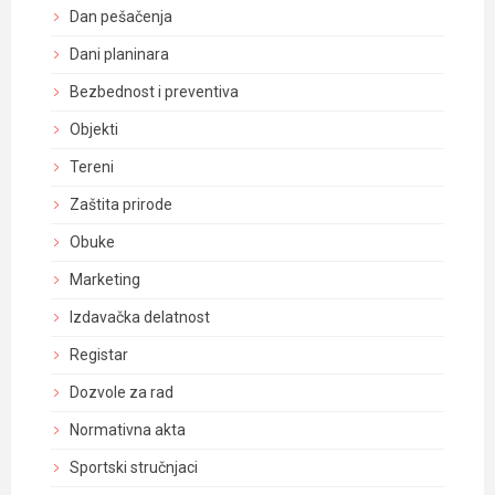
Dan pešačenja
Dani planinara
Bezbednost i preventiva
Objekti
Tereni
Zaštita prirode
Obuke
Marketing
Izdavačka delatnost
Registar
Dozvole za rad
Normativna akta
Sportski stručnjaci