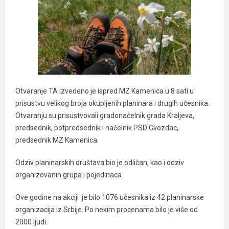
Otvaranje TA izvedeno je ispred MZ Kamenica u 8 sati u
prisustvu velikog broja okupljenih planinara i drugih učesnika.
Otvaranju su prisustvovali gradonačelnik grada Kraljeva,
predsednik, potpredsednik i načelnik PSD Gvozdac,
predsednik MZ Kamenica.
Odziv planinarskih društava bio je odličan, kao i odziv
organizovanih grupa i pojedinaca.
Ove godine na akciji je bilo 1076 učesnika iz 42 planinarske
organizacija iz Srbije. Po nekim procenama bilo je više od
2000 ljudi.