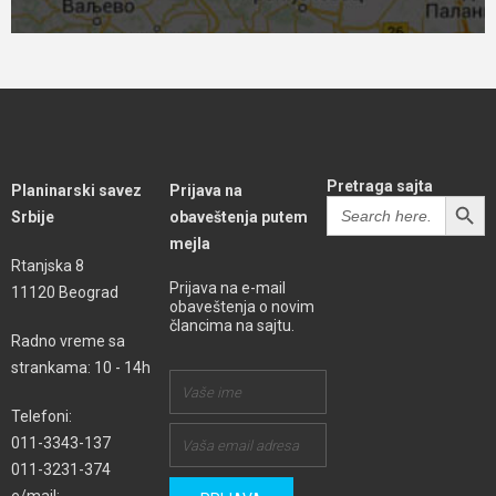
Pretraga sajta
Planinarski savez
Prijava na
SEARCH BUTT
Search
Srbije
obaveštenja putem
for:
mejla
Rtanjska 8
Prijava na e-mail
11120 Beograd
obaveštenja o novim
člancima na sajtu.
Radno vreme sa
strankama: 10 - 14h
Telefoni:
011-3343-137
011-3231-374