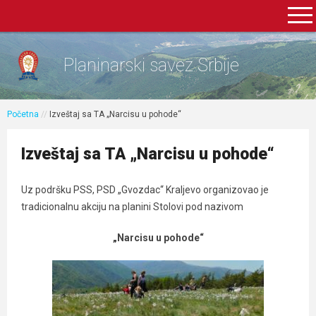
Planinarski savez Srbije
Početna
//
Izveštaj sa TA „Narcisu u pohode“
Izveštaj sa TA „Narcisu u pohode“
Uz podršku PSS, PSD „Gvozdac“ Kraljevo organizovao je
tradicionalnu akciju na planini Stolovi pod nazivom
„Narcisu u pohode“