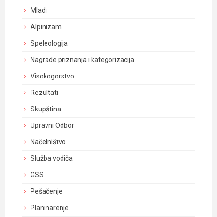
Mladi
Alpinizam
Speleologija
Nagrade priznanja i kategorizacija
Visokogorstvo
Rezultati
Skupština
Upravni Odbor
Načelništvo
Služba vodiča
GSS
Pešačenje
Planinarenje