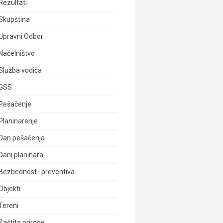
Rezultati
Skupština
Upravni Odbor
Načelništvo
Služba vodiča
GSS
Pešačenje
Planinarenje
Dan pešačenja
Dani planinara
Bezbednost i preventiva
Objekti
Tereni
Zaštita prirode