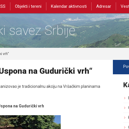
PSS
Objekti i tereni
Kalendar aktivnosti
Adresar
Vest
i savez Srbije
i vrh“
Pov
 Uspona na Gudurički vrh“
K
anizovao je tradicionalnu akciju na Vršačkim planinama
Uspona na Gudurički vrh