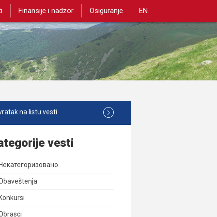
i
Finansije i nadzor
Osiguranje
EN
ratak na listu vesti
ategorije vesti
Некатегоризовано
Obaveštenja
Konkursi
Obrasci