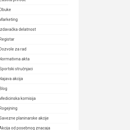
Obuke
Marketing
Izdavačka delatnost
Registar
Dozvole za rad
Normativna akta
Sportski stručnjaci
Najava akcija
Blog
Medicinska komisija
Rogejning
Savezne planinarske akcije
Akcija od posebnog znacaja