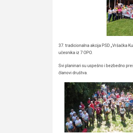
37. tradicionalna akcija
PSD „Vršačka Ku
učesnika iz 7 OPO.
Svi planinari su uspešno i bezbedno prešl
članovi društva.