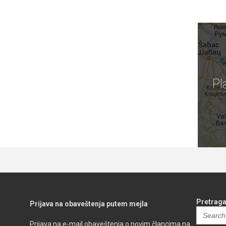
Pl
Pretraga
Prijava na obaveštenja putem mejla
Search
for:
Prijava na e-mail obaveštenja o novim člancima na