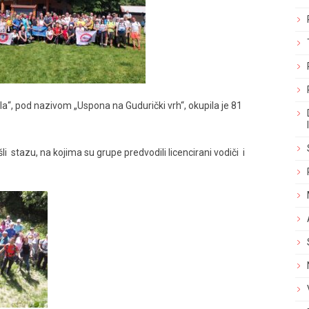
la“
, pod nazivom „Uspona na Gudurički vrh“, okupila je 81
i stazu, na kojima su grupe predvodili licencirani vodiči i