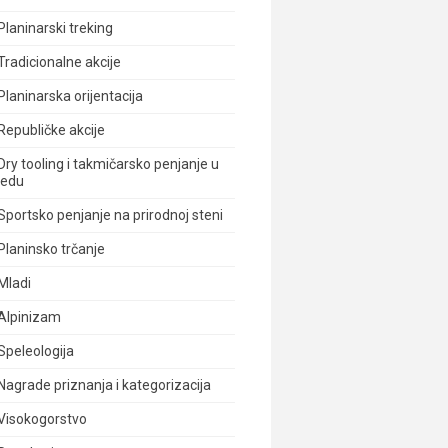
Planinarski treking
Tradicionalne akcije
Planinarska orijentacija
Republičke akcije
Dry tooling i takmičarsko penjanje u
ledu
Sportsko penjanje na prirodnoj steni
Planinsko trčanje
Mladi
Alpinizam
Speleologija
Nagrade priznanja i kategorizacija
Visokogorstvo