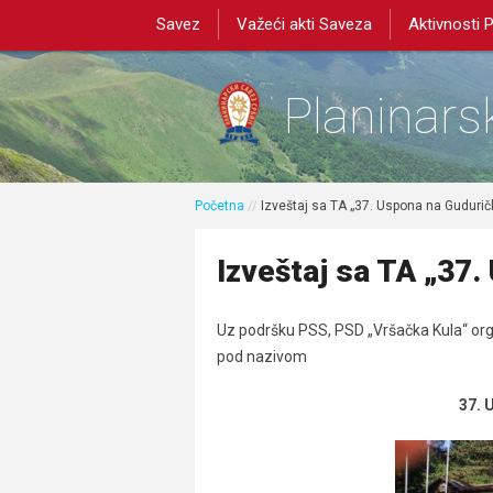
Savez
Važeći akti Saveza
Aktivnosti 
Planinarsk
Početna
//
Izveštaj sa TA „37. Uspona na Guduričk
Izveštaj sa TA „37.
Uz podršku PSS,
PSD „Vršačka Kula“
org
pod nazivom
37. 