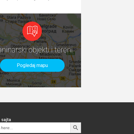
aninarski objekti i tereni
Pogledaj mapu
 sajta
SEARCH BUTTON