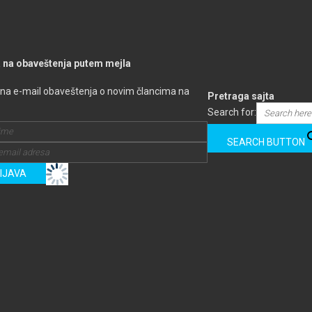
a na obaveštenja putem mejla
 na e-mail obaveštenja o novim člancima na
Pretraga sajta
Search for:
SEARCH BUTTON