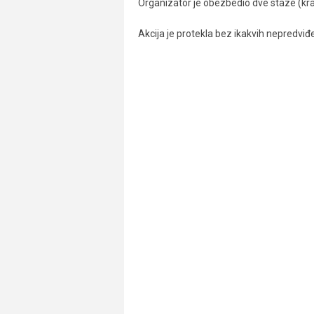
Organizator je obezbedio dve staze (kraću
Akcija je protekla bez ikakvih nepredviđ