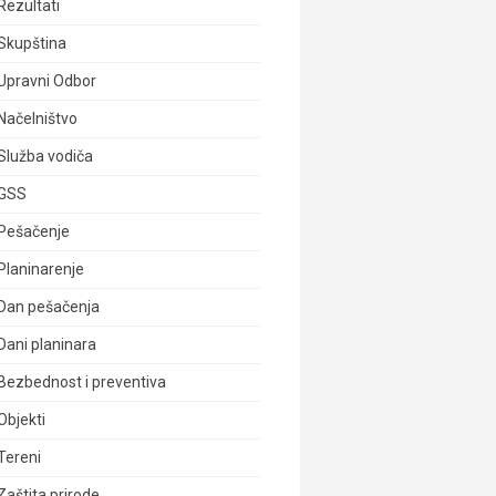
Rezultati
Skupština
Upravni Odbor
Načelništvo
Služba vodiča
GSS
Pešačenje
Planinarenje
Dan pešačenja
Dani planinara
Bezbednost i preventiva
Objekti
Tereni
Zaštita prirode