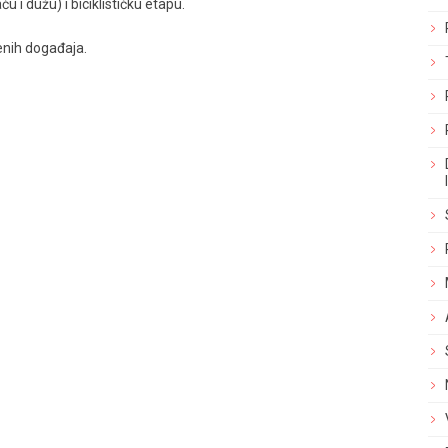
 i dužu) i biciklističku etapu.
enih događaja.