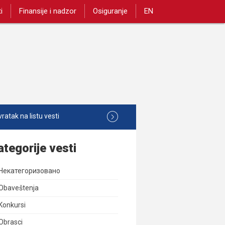
i
Finansije i nadzor
Osiguranje
EN
ratak na listu vesti
ategorije vesti
Некатегоризовано
Obaveštenja
Konkursi
Obrasci