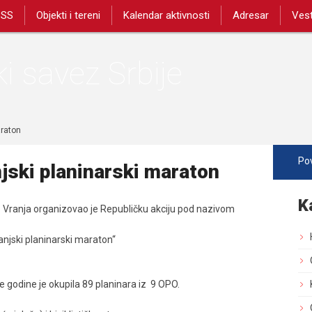
PSS
Objekti i tereni
Kalendar aktivnosti
Adresar
Vest
i savez Srbije
araton
Pov
njski planinarski maraton
K
z Vranja organizovao je Republičku akciju pod nazivom
anjski planinarski maraton“
e godine je okupila 89 planinara iz 9 OPO.