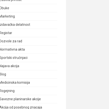
Obuke
Marketing
Izdavačka delatnost
Registar
Dozvole za rad
Normativna akta
Sportski stručnjaci
Najava akcija
Blog
Medicinska komisija
Rogejning
Savezne planinarske akcije
Akcija od posebnog znacaja