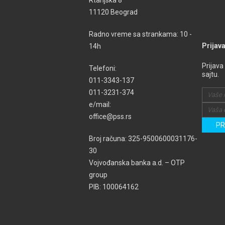
Rtanjska 8
11120 Beograd
Radno vreme sa strankama: 10 -
Prijav
14h
Prijava
Telefoni:
sajtu.
011-3343-137
011-3231-374
e/mail:
office@pss.rs
Broj računa: 325-9500600031176-
30
Vojvođanska banka a.d. – OTP
group
PIB: 100064162