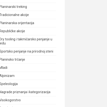
Planinarski treking
Tradicionalne akcije
Planinarska orijentacija
Republičke akcije
Dry tooling i takmičarsko penjanje u
ledu
Sportsko penjanje na prirodnoj steni
Planinsko trčanje
Mladi
Alpinizam
Speleologija
Nagrade priznanja i kategorizacija
Visokogorstvo