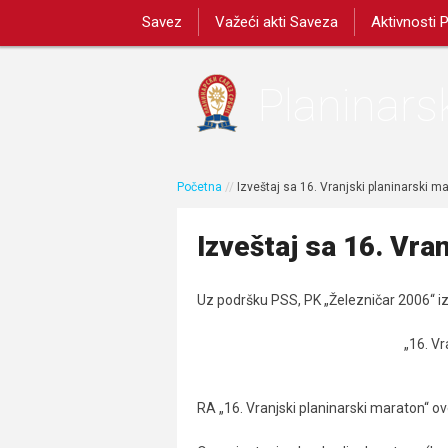
Savez
Važeći akti Saveza
Aktivnosti 
Planinarsk
Početna
//
Izveštaj sa 16. Vranjski planinarski m
Izveštaj sa 16. Vra
Uz podršku PSS, PK „Železničar 2006“ i
„16. Vr
RA „16. Vranjski planinarski maraton“ ov