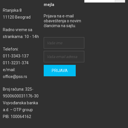
mejla
Rtanjska 8
Prijava na e-mail
11120 Beograd
obaveštenja o novim
člancima na sajtu.
Radno vreme sa
strankama: 10 - 14h
Telefoni:
011-3343-137
011-3231-374
e/mail:
office@pss.rs
Broj računa: 325-
9500600031176-30
Vojvođanska banka
a.d. – OTP group
PIB: 100064162