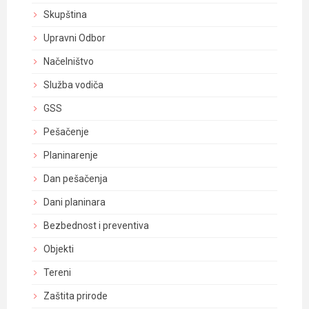
Skupština
Upravni Odbor
Načelništvo
Služba vodiča
GSS
Pešačenje
Planinarenje
Dan pešačenja
Dani planinara
Bezbednost i preventiva
Objekti
Tereni
Zaštita prirode