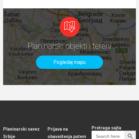
Planinarski objekti i tereni
Pogledaj mapu
Pretraga sajta
Planinarski savez
Prijava na
SEARCH BUTT
Search
Srbije
obaveštenja putem
for: