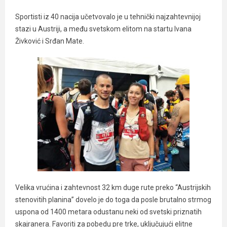
Sportisti iz 40 nacija učetvovalo je u tehnički najzahtevnijoj
stazi u Austriji, a među svetskom elitom na startu Ivana
Živković i Srđan Mate.
Velika vrućina i zahtevnost 32 km duge rute preko “Austrijskih
stenovitih planina” dovelo je do toga da posle brutalno strmog
uspona od 1400 metara odustanu neki od svetski priznatih
skajranera. Favoriti za pobedu pre trke, uključujući elitne