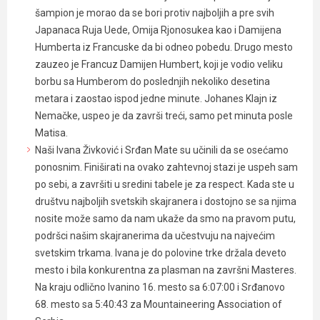
šampion je morao da se bori protiv najboljih a pre svih
Japanaca Ruja Uede, Omija Rjonosukea kao i Damijena
Humberta iz Francuske da bi odneo pobedu. Drugo mesto
zauzeo je Francuz Damijen Humbert, koji je vodio veliku
borbu sa Humberom do poslednjih nekoliko desetina
metara i zaostao ispod jedne minute. Johanes Klajn iz
Nemačke, uspeo je da završi treći, samo pet minuta posle
Matisa.
Naši Ivana Živković i Srđan Mate su učinili da se osećamo
ponosnim. Finiširati na ovako zahtevnoj stazi je uspeh sam
po sebi, a završiti u sredini tabele je za respect. Kada ste u
društvu najboljih svetskih skajranera i dostojno se sa njima
nosite može samo da nam ukaže da smo na pravom putu,
podršci našim skajranerima da učestvuju na najvećim
svetskim trkama. Ivana je do polovine trke držala deveto
mesto i bila konkurentna za plasman na završni Masteres.
Na kraju odlično Ivanino 16. mesto sa 6:07:00 i Srđanovo
68. mesto sa 5:40:43 za Mountaineering Association of