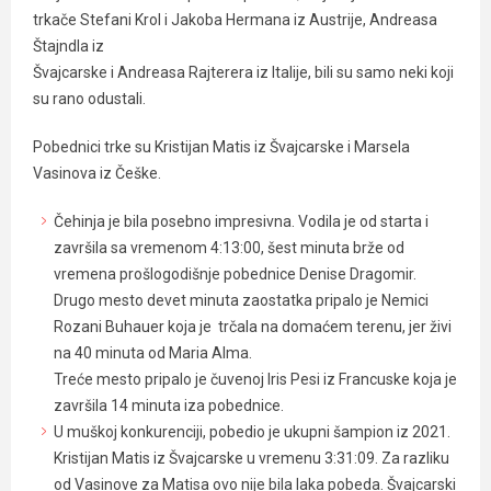
trkače Stefani Krol i Jakoba Hermana iz Austrije, Andreasa
Štajndla iz
Švajcarske i Andreasa Rajterera iz Italije, bili su samo neki koji
su rano odustali.
Pobednici trke su Kristijan Matis iz Švajcarske i Marsela
Vasinova iz Češke.
Čehinja je bila posebno impresivna. Vodila je od starta i
završila sa vremenom 4:13:00, šest minuta brže od
vremena prošlogodišnje pobednice Denise Dragomir.
Drugo mesto devet minuta zaostatka pripalo je Nemici
Rozani Buhauer koja je trčala na domaćem terenu, jer živi
na 40 minuta od Maria Alma.
Treće mesto pripalo je čuvenoj Iris Pesi iz Francuske koja je
završila 14 minuta iza pobednice.
U muškoj konkurenciji, pobedio je ukupni šampion iz 2021.
Kristijan Matis iz Švajcarske u vremenu 3:31:09. Za razliku
od Vasinove za Matisa ovo nije bila laka pobeda. Švajcarski