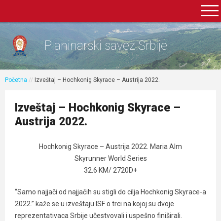
Planinarski savez Srbije
Početna
//
Izveštaj – Hochkonig Skyrace – Austrija 2022.
Izveštaj – Hochkonig Skyrace –
Austrija 2022.
Hochkonig Skyrace – Austrija 2022. Maria Alm
Skyrunner World Series
32.6 KM/ 2720D+
“Samo najjači od najjačih su stigli do cilja Hochkonig Skyrace-a
2022.” kaže se u izveštaju ISF o trci na kojoj su dvoje
reprezentativaca Srbije učestvovali i uspešno finiširali.