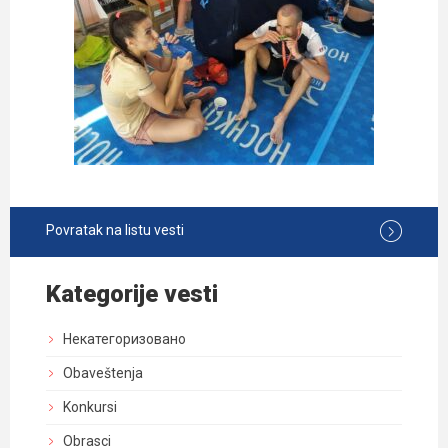
Povratak na listu vesti
Kategorije vesti
Некатегоризовано
Obaveštenja
Konkursi
Obrasci