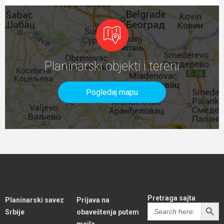
Planinarski objekti i tereni
Pogledaj mapu
Pretraga sajta
Planinarski savez
Prijava na
SEARCH BUTT
Search
Srbije
obaveštenja putem
for: