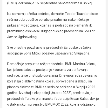
(BMU), održana je 16. septembra na Meteorima u Grčkoj.
Na samom početku sednice, domaćin Teodor Tsavdaridis se
rečima dobrodošlice obratio prisutnima, nakon čeka je
prikazan video zapis, koji nas je podsetio na plemeniti lik
preminulog osnivača i dugogodišnjeg predsednika BMU dr
Jovice Ugrinovskog.
Sve prisutne pozdravio je predsednik Evropske pešačke
asocijacije Boris Mićić i poželeo uspešan rad Skupštine.
Domaćin je prepustio reč predsedniku BMU Martinu Šolaru,
koji je konstatovao postojanje kvoruma za održavanje
sednice, te se pristupilo usvajanju Dnevnog reda i usvajanju
izveštaja o aktivnostima koje su sprovedene u skladu sa
planom aktivnosti BMU sa sednice održane u Skoplju 2022.
godine. Izveštaj o ekspediciji „Ararat 2022“, predstavio je
predsednik Turske planinarske federacije Ersan Bašar, dok je
o Balkanskom prvenstvu BMUMOC 2022. koje je održano u