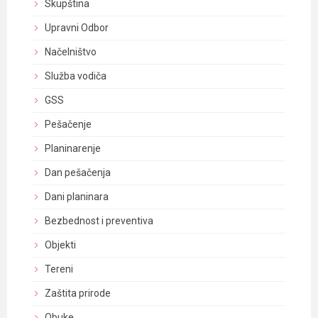
Skupština
Upravni Odbor
Načelništvo
Služba vodiča
GSS
Pešačenje
Planinarenje
Dan pešačenja
Dani planinara
Bezbednost i preventiva
Objekti
Tereni
Zaštita prirode
Obuke