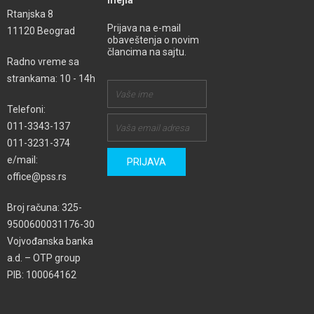
mejla
Rtanjska 8
Prijava na e-mail
11120 Beograd
obaveštenja o novim
člancima na sajtu.
Radno vreme sa
strankama: 10 - 14h
Telefoni:
011-3343-137
011-3231-374
e/mail:
office@pss.rs
Broj računa: 325-
9500600031176-30
Vojvođanska banka
a.d. – OTP group
PIB: 100064162