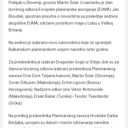
Pokljuki u Sloveniji, govorio Martin Šolar. U nastavku je član
Izvršnog odbora Evropske planinarske asocijacije (EUMA) Jan
Bloudek, upoznao prisutne o novostima sa poslednje sednice
skupštine EUMA, održane početkom maja u Lidsu u Velikoj
Britaniji.
Na sednici je izabrano novo rukovodstvo koje će upravljati
Balkanskom planinarskom unijom naredne četiri godine.
Za predsednika je izabran Dragoslav Gogić iz Srbije, dok su za
članove Izvršnog odbora izabrani predsednica Planinarskog
saveza Crne Gore Tatjana Ivanović, Martin Šolar (Slovenija),
Zoran Čitkusev (Makedonija), Ermin Lipović (Bosna i
Hercegovina). Nadzorni odbor čine Viktor Antonovski
(Makedonija), Ersan Bašar (Turska) i Teodor Tsavdaridis
(Grčka).
Na predlog predsednika Planinarskog saveza Hrvatske Darka
Berljaka, usvojeni su datum i mesto održavanja naredne