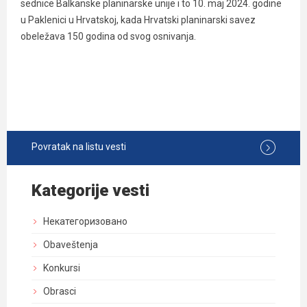
sednice Balkanske planinarske unije i to 10. maj 2024. godine
u Paklenici u Hrvatskoj, kada Hrvatski planinarski savez
obeležava 150 godina od svog osnivanja.
Povratak na listu vesti
Kategorije vesti
Некатегоризовано
Obaveštenja
Konkursi
Obrasci