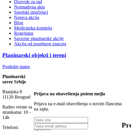
Dozvole za rad
Normativna akta
Sportski stručnjaci
Najava akcija
Blog
Medicinska komisija
Rogejning
Savezne planinarske akcije
Akcija od posebnog znacaja
Planinarski objekti i tereni
Pogledaj mapu
Planinarski
savez Srbije
Rtanjska 8
Prijava na obaveštenja putem mejla
11120 Beograd
Prijava na e-mail obaveštenja o novim člancima
Radno vreme sa
na sajtu.
strankama: 10 -
14h
Pre
Telefoni: