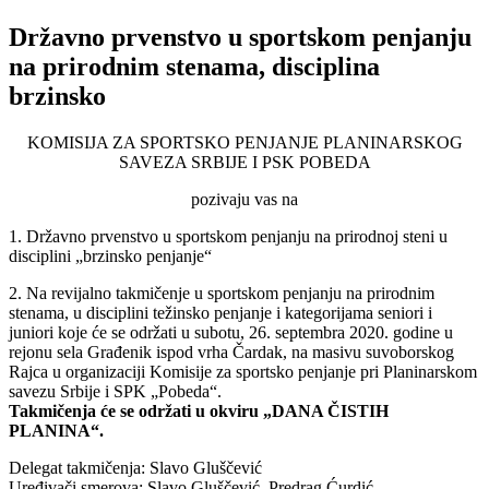
Državno prvenstvo u sportskom penjanju
na prirodnim stenama, disciplina
brzinsko
KOMISIJA ZA SPORTSKO PENJANJE PLANINARSKOG
SAVEZA SRBIJE I PSK POBEDA
pozivaju vas na
1. Državno prvenstvo u sportskom penjanju na prirodnoj steni u
disciplini „brzinsko penjanje“
2. Na revijalno takmičenje u sportskom penjanju na prirodnim
stenama, u disciplini težinsko penjanje i kategorijama seniori i
juniori koje će se održati u subotu, 26. septembra 2020. godine u
rejonu sela Građenik ispod vrha Čardak, na masivu suvoborskog
Rajca u organizaciji Komisije za sportsko penjanje pri Planinarskom
savezu Srbije i SPK „Pobeda“.
Takmičenja će se održati u okviru „DANA ČISTIH
PLANINA“.
Delegat takmičenja: Slavo Gluščević
Uređivači smerova: Slavo Gluščević, Predrag Ćurdić.