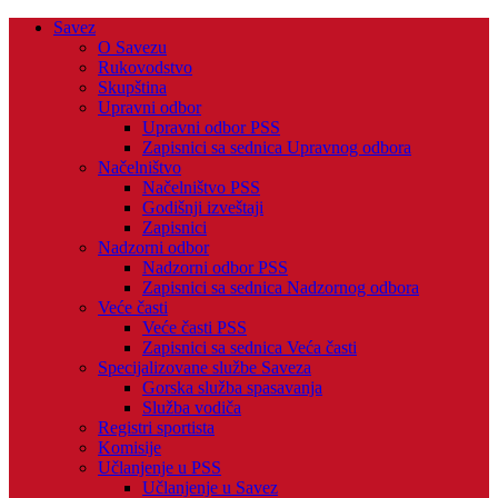
Savez
O Savezu
Rukovodstvo
Skupština
Upravni odbor
Upravni odbor PSS
Zapisnici sa sednica Upravnog odbora
Načelništvo
Načelništvo PSS
Godišnji izveštaji
Zapisnici
Nadzorni odbor
Nadzorni odbor PSS
Zapisnici sa sednica Nadzornog odbora
Veće časti
Veće časti PSS
Zapisnici sa sednica Veća časti
Specijalizovane službe Saveza
Gorska služba spasavanja
Služba vodiča
Registri sportista
Komisije
Učlanjenje u PSS
Učlanjenje u Savez