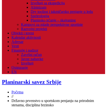
Izveštaji sa ekspedicija
Alpinizam
Dry tooling i takmičarsko penjanje u ledu
Speleologija
Planinsko trčanje – skajraning
Kampovi za mlade perspektivne sportiste
Razvojni projekti
Objekti i tereni
Kalendar aktivnosti
Adresar
Vesti
Finansije i nadzor
Završni račun
Javne nabavke
Izveštaji
Osiguranje
EN
Planinarski savez Srbije
Početna
//
Državno prvenstvo u sportskom penjanju na prirodnim
stenama, disciplina brzinsko