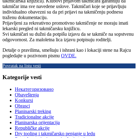
takmičarska knjižica). Klubovi prijavom takmičara garantuju da
takmičar ima sve navedene uslove. Takmičari koje se prijavljuju
individualno obavezni su da pri prijavi na takmičenju podnesu
traženu dokumentaciju.
Prijavljeni za rekreativno promotivno takmičenje ne moraju imati
lekarski pregled ni takmičarsku knjižicu.
Svi takmičari su dužni da potpišu izjavu da se takmiče na sopstvenu
odgovornost. Za maloletna lica izjavu potpisuju roditelji.
Detalje o pravilima, smeštaju i ishrani kao i lokaciji stene na Rajcu
pogledajte u pozivnom pismu
OVDE.
Povratak na listu vesti
Kategorije vesti
Некатегоризовано
Obaveštenja
Konkursi
Obrasci
Planinarski treking
Tradicionalne akcije
Planinarska orijentacija
Republičke akcije
Dry tooling i takmičarsko penjanje u ledu