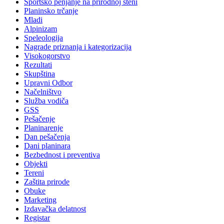
Sportsko penjanje na prirodnoj steni
Planinsko trčanje
Mladi
Alpinizam
Speleologija
Nagrade priznanja i kategorizacija
Visokogorstvo
Rezultati
Skupština
Upravni Odbor
Načelništvo
Služba vodiča
GSS
Pešačenje
Planinarenje
Dan pešačenja
Dani planinara
Bezbednost i preventiva
Objekti
Tereni
Zaštita prirode
Obuke
Marketing
Izdavačka delatnost
Registar