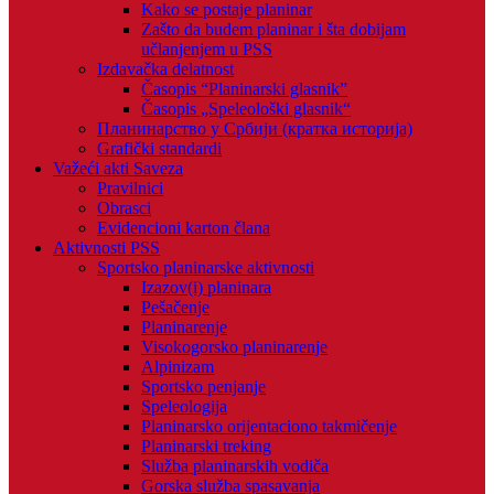
Kako se postaje planinar
Zašto da budem planinar i šta dobijam
učlanjenjem u PSS
Izdavačka delatnost
Časopis “Planinarski glasnik”
Časopis „Speleološki glasnik“
Планинарство у Србији (кратка историја)
Grafički standardi
Važeći akti Saveza
Pravilnici
Obrasci
Evidencioni karton člana
Aktivnosti PSS
Sportsko planinarske aktivnosti
Izazov(i) planinara
Pešačenje
Planinarenje
Visokogorsko planinarenje
Alpinizam
Sportsko penjanje
Speleologija
Planinarsko orijentaciono takmičenje
Planinarski treking
Služba planinarskih vodiča
Gorska služba spasavanja