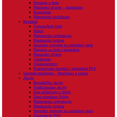
Penjanje u ledu
Planinsko trčanje – skajraning
Kanjoning
Planinarski biciklizam
Rezultati
Najuspešniji klub
Bilten
Planinarska orijentacija
Planinarski treking
Sportsko penjanje na prirodnoj steni
Penjanje na ledu i drajtuling
Planinsko trčanje
Alpinizam
Visokogorstvo
Kategorisani sportisti i stipendisti PSS
Sportski stručnjaci – Stručnjaci u sportu
Akcije
Republičke akcije
Tradicionalne akcije
Dan pešačenja u Srbiji
Dani planinara Srbije
Planinarska orijentacija
Planinarski treking
Sportsko penjanje na prirodnoj steni
Ekspedicije PSS