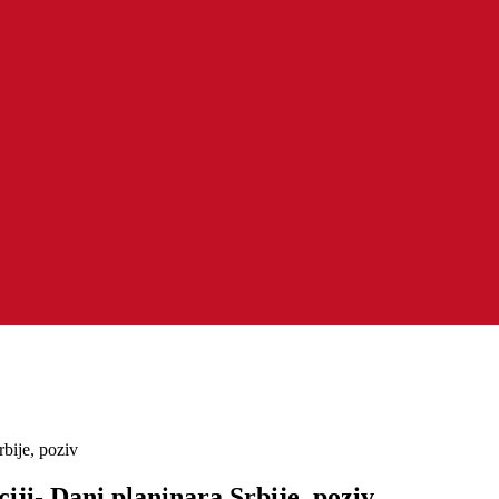
rbije, poziv
iji- Dani planinara Srbije, poziv