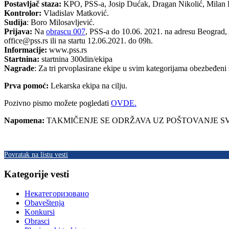
Postavljač staza:
KPO, PSS-a, Josip Dućak, Dragan Nikolić, Milan 
Kontrolor:
Vladislav Matković.
Sudija
: Boro Milosavljević.
Prijava:
Na
obrascu 007
, PSS-a do 10.06. 2021. na adresu Beograd, 
office@pss.rs ili na startu 12.06.2021. do 09h.
Informacije:
www.pss.rs
Startnina:
startnina 300din/ekipa
Nagrade
: Za tri prvoplasirane ekipe u svim kategorijama obezbeđeni 
Prva pomoć:
Lekarska ekipa na cilju.
Pozivno pismo možete pogledati
OVDE.
Napomena:
TAKMIČENJE SE ODRŽAVA UZ POŠTOVANJE S
Povratak na listu vesti
Kategorije vesti
Некатегоризовано
Obaveštenja
Konkursi
Obrasci