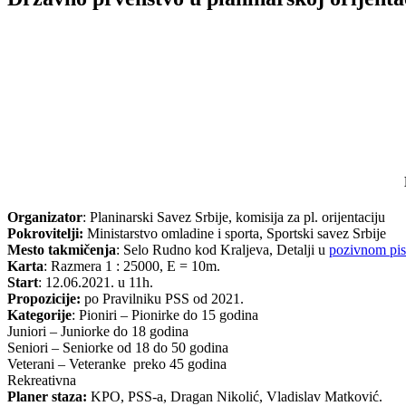
Organizator
: Planinarski Savez Srbije, komisija za pl. orijentaciju
Pokrovitelji:
Ministarstvo omladine i sporta, Sportski savez Srbije
Mesto takmičenja
: Selo Rudno kod Kraljeva, Detalji u
pozivnom pis
Karta
: Razmera 1 : 25000, E = 10m.
Start
: 12.06.2021. u 11h.
Propozicije:
po Pravilniku PSS od 2021.
Kategorije
: Pioniri – Pionirke do 15 godina
Juniori – Juniorke do 18 godina
Seniori – Seniorke od 18 do 50 godina
Veterani – Veteranke preko 45 godina
Rekreativna
Planer staza:
KPO, PSS-a, Dragan Nikolić, Vladislav Matković.