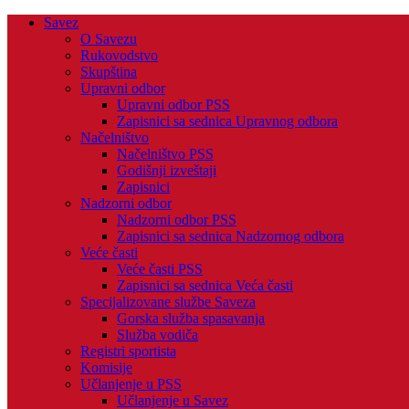
Savez
O Savezu
Rukovodstvo
Skupština
Upravni odbor
Upravni odbor PSS
Zapisnici sa sednica Upravnog odbora
Načelništvo
Načelništvo PSS
Godišnji izveštaji
Zapisnici
Nadzorni odbor
Nadzorni odbor PSS
Zapisnici sa sednica Nadzornog odbora
Veće časti
Veće časti PSS
Zapisnici sa sednica Veća časti
Specijalizovane službe Saveza
Gorska služba spasavanja
Služba vodiča
Registri sportista
Komisije
Učlanjenje u PSS
Učlanjenje u Savez