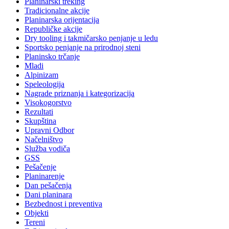
Planinarski treking
Tradicionalne akcije
Planinarska orijentacija
Republičke akcije
Dry tooling i takmičarsko penjanje u ledu
Sportsko penjanje na prirodnoj steni
Planinsko trčanje
Mladi
Alpinizam
Speleologija
Nagrade priznanja i kategorizacija
Visokogorstvo
Rezultati
Skupština
Upravni Odbor
Načelništvo
Služba vodiča
GSS
Pešačenje
Planinarenje
Dan pešačenja
Dani planinara
Bezbednost i preventiva
Objekti
Tereni