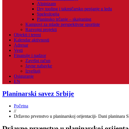
Alpinizam
Dry tooling i takmičarsko penjanje u ledu
Speleologija
Planinsko trčanje – skajraning
Kampovi za mlade perspektivne sportiste
Razvojni projekti
Objekti i tereni
Kalendar aktivnosti
Adresar
Vesti
Finansije i nadzor
Završni račun
Javne nabavke
Izveštaji
Osiguranje
EN
Planinarski savez Srbije
Početna
//
Državno prvenstvo u planinarskoj orijentaciji- Dani planinara S
Državno prvenstvo u planinarskoj orijentac