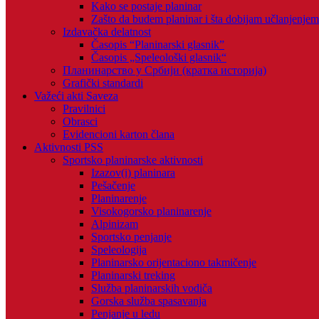
Kako se postaje planinar
Zašto da budem planinar i šta dobijam učlanjenje
Izdavačka delatnost
Časopis “Planinarski glasnik”
Časopis „Speleološki glasnik“
Планинарство у Србији (кратка историја)
Grafički standardi
Važeći akti Saveza
Pravilnici
Obrasci
Evidencioni karton člana
Aktivnosti PSS
Sportsko planinarske aktivnosti
Izazov(i) planinara
Pešačenje
Planinarenje
Visokogorsko planinarenje
Alpinizam
Sportsko penjanje
Speleologija
Planinarsko orijentaciono takmičenje
Planinarski treking
Služba planinarskih vodiča
Gorska služba spasavanja
Penjanje u ledu