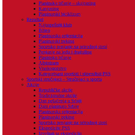
Planinsko trčanje – skajraning
Kanjoning
Planinarski biciklizam
Rezultati
Najuspešniji klub
Bilten
Planinarska orijentacija
Planinarski treking
Sportsko penjanje na prirodnoj steni
Penjanje na ledu i drajtuling
Planinsko trčanje
Alpinizam
Visokogorstvo
Kategorisani sportisti i stipendisti PSS
Sportski stručnjaci – Stručnjaci u sportu
Akcije
Republičke akcije
Tradicionalne akcije
Dan pešačenja u Srbiji
Dani planinara Srbije
Planinarska orijentacija
Planinarski treking
Sportsko penjanje na prirodnoj steni
Ekspedicije PSS
Izveštaji sa ekspedicija