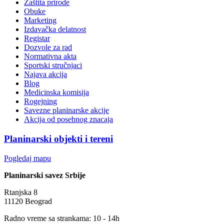
Zaštita prirode
Obuke
Marketing
Izdavačka delatnost
Registar
Dozvole za rad
Normativna akta
Sportski stručnjaci
Najava akcija
Blog
Medicinska komisija
Rogejning
Savezne planinarske akcije
Akcija od posebnog znacaja
Planinarski objekti i tereni
Pogledaj mapu
Planinarski savez Srbije
Rtanjska 8
11120 Beograd
Radno vreme sa strankama: 10 - 14h