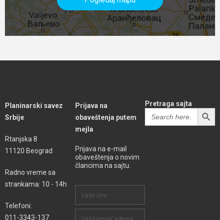
Pretraga sajta
Planinarski savez
Prijava na
SEARCH BUTT
Search
Srbije
obaveštenja putem
for:
mejla
Rtanjska 8
Prijava na e-mail
11120 Beograd
obaveštenja o novim
člancima na sajtu.
Radno vreme sa
strankama: 10 - 14h
Telefoni:
011-3343-137