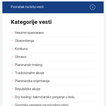
Povratak na listu vesti
Kategorije vesti
Некатегоризовано
Obaveštenja
Konkursi
Obrasci
Planinarski treking
Tradicionalne akcije
Planinarska orijentacija
Republičke akcije
Dry tooling i takmičarsko penjanje u ledu
Sportsko penjanje na prirodnoj steni