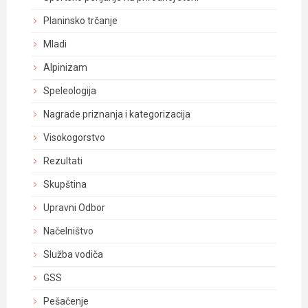
Planinsko trčanje
Mladi
Alpinizam
Speleologija
Nagrade priznanja i kategorizacija
Visokogorstvo
Rezultati
Skupština
Upravni Odbor
Načelništvo
Služba vodiča
GSS
Pešačenje