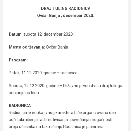
DRAJ TULING RADIONICA
Ovčar Banja , decembar 2020.
Datum
: subota 12 .decembar 2020.
Mesto održavanja:
Ovčar Banja
Program:
Petak, 11.12.2020. godine – radionica
Subota, 12.12.2020. godine – Državno prvenstvo u draj tulingu
penjanju na ledu
RADIONICA
Radionica je edukativnog karaktera biće organizovana dan
uoči takmičenja radi motivisanja i povećanja mogućnosti
broja učesnika na takmičenju.Radionica je planirana