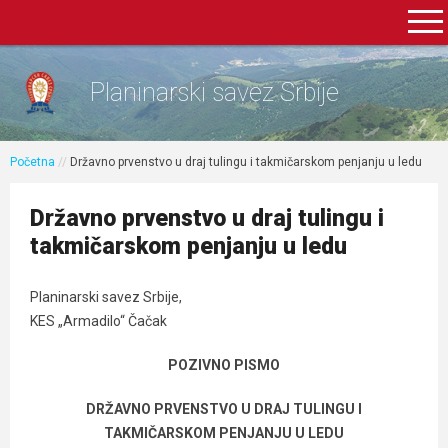
Planinarski savez Srbije
Početna
//
Državno prvenstvo u draj tulingu i takmičarskom penjanju u ledu
Državno prvenstvo u draj tulingu i
takmičarskom penjanju u ledu
Planinarski savez Srbije,
KES „Armadilo“ Čačak
POZIVNO PISMO
DRŽAVNO PRVENSTVO U DRAJ TULINGU I
TAKMIČARSKOM PENJANJU U LEDU