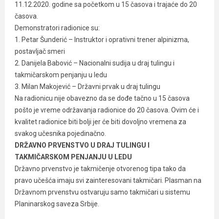
11.12.2020. godine sa početkom u 15 časova i trajaće do 20
časova.
Demonstratori radionice su:
1. Petar Šunderić – Instruktor i oprativni trener alpinizma,
postavljač smeri
2. Danijela Babović – Nacionalni sudija u draj tulingu i
takmičarskom penjanju u ledu
3. Milan Makojević – Državni prvak u draj tulingu
Na radionicu nije obavezno da se dođe tačno u 15 časova
pošto je vreme održavanja radionice do 20 časova. Ovim će i
kvalitet radionice biti bolji jer će biti dovoljno vremena za
svakog učesnika pojedinačno.
DRŽAVNO PRVENSTVO U DRAJ TULINGU I
TAKMIČARSKOM PENJANJU U LEDU
Državno prvenstvo je takmičenje otvorenog tipa tako da
pravo učešća imaju svi zainteresovani takmičari. Plasman na
Državnom prvenstvu ostvaruju samo takmičari u sistemu
Planinarskog saveza Srbije.