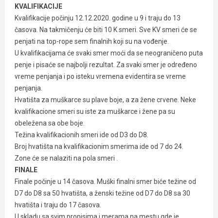
KVALIFIKACIJE
Kvalifikacije počinju 12.12.2020. godine u 9 i traju do 13
časova. Na takmičenju će biti 10 K smeri. Sve KV smeri će se
penjati na top-rope sem finalnih koji su na vođenje.
U kvalifikacijama će svaki smer moći da se neograničeno puta
penje i pisaće se najbolji rezultat. Za svaki smer je određeno
vreme penjanja i po isteku vremena evidentira se vreme
penjanja.
Hvatišta za muškarce su plave boje, a za žene crvene. Neke
kvalifikacione smeri su iste za muškarce i žene pa su
obeležena sa obe boje.
Težina kvalifikacionih smeri ide od D3 do D8.
Broj hvatišta na kvalifikacionim smerima ide od 7 do 24.
Zone će se nalaziti na pola smeri .
FINALE
Finale počinje u 14 časova. Muški finalni smer biće težine od
D7 do D8 sa 50 hvatišta, a ženski težine od D7 do D8 sa 30
hvatišta i traju do 17 časova.
U skladu sa svim propisima i merama na mestu gde je