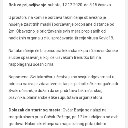
Rok za prijavljivanje
: subota, 12.12.2020. do 8:15 časova.
U prostoru na kom se održava takmičenje obavezno je
nošenje zaštitnih maski i održavanje propisane distance od
2m. Obavezno je pridržavanje svih mera propisanih od
nadležnih organa u cilju sprećavanja širenja virusa Kovid19.
Na takmičenje će biti prisutna lekarska ekipa i članova Gorske
službe spasavanja, koji će u svakom trenutku biti na
raspolaganju učesnicima.
Napomena: Svi takmičari učestvuju na svoju odgovornost u
odnosu na svoje zdavstveno stanje i psihofizičke mogućnosti.
Svaki učesnik je dužan da se pridržava takmičarskog
pravinika, planinarske etike i uputstava organizatora.
Dolazak do startnog mesta:
Ovčar Banja se nalazi na
magistralnom putu Čačak-Požega, po 17 km udaljena od ovih
gradova. Nakon skretanja sa magistralnog puta (dobro