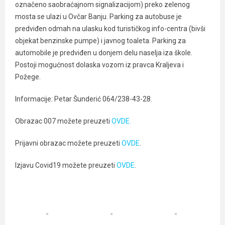
označeno saobraćajnom signalizacijom) preko zelenog
mosta se ulazi u Ovčar Banju. Parking za autobuse je
predviđen odmah na ulasku kod turističkog info-centra (bivši
objekat benzinske pumpe) i javnog toaleta. Parking za
automobile je predviđen u donjem delu naselja iza škole.
Postoji mogućnost dolaska vozom iz pravca Kraljeva i
Požege.
Informacije: Petar Šunderić 064/238-43-28.
Obrazac 007 možete preuzeti
OVDE.
Prijavni obrazac možete preuzeti
OVDE
.
Izjavu Covid19 možete preuzeti
OVDE
.