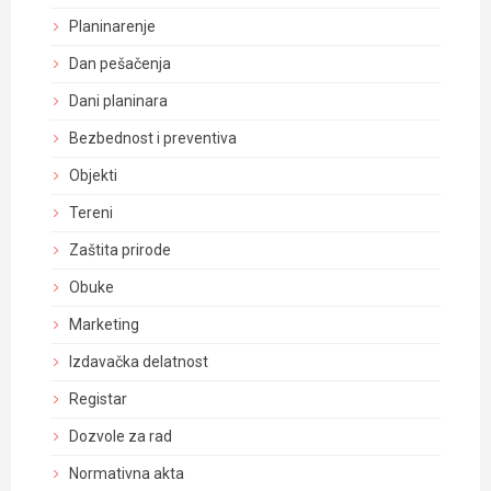
Planinarenje
Dan pešačenja
Dani planinara
Bezbednost i preventiva
Objekti
Tereni
Zaštita prirode
Obuke
Marketing
Izdavačka delatnost
Registar
Dozvole za rad
Normativna akta