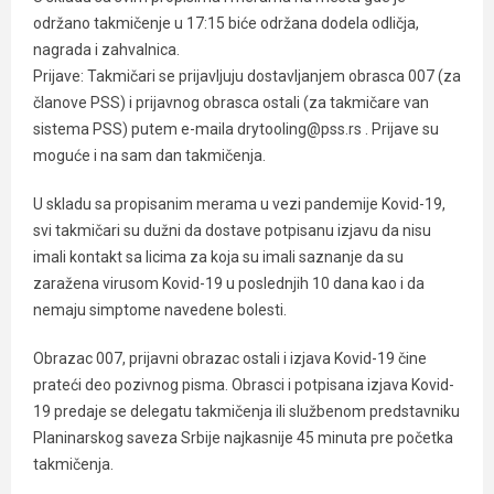
održano takmičenje u 17:15 biće održana dodela odličja,
nagrada i zahvalnica.
Prijave: Takmičari se prijavljuju dostavljanjem obrasca 007 (za
članove PSS) i prijavnog obrasca ostali (za takmičare van
sistema PSS) putem e-maila drytooling@pss.rs . Prijave su
moguće i na sam dan takmičenja.
U skladu sa propisanim merama u vezi pandemije Kovid-19,
svi takmičari su dužni da dostave potpisanu izjavu da nisu
imali kontakt sa licima za koja su imali saznanje da su
zaražena virusom Kovid-19 u poslednjih 10 dana kao i da
nemaju simptome navedene bolesti.
Obrazac 007, prijavni obrazac ostali i izjava Kovid-19 čine
prateći deo pozivnog pisma. Obrasci i potpisana izjava Kovid-
19 predaje se delegatu takmičenja ili službenom predstavniku
Planinarskog saveza Srbije najkasnije 45 minuta pre početka
takmičenja.