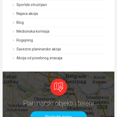
Sportski stručnjaci
Najava akcija
Blog
Medicinska komisija
Rogejning
Savezne planinarske akcije
Akcija od posebnog znacaja
Planinarski objekti i tereni
Pogledaj mapu