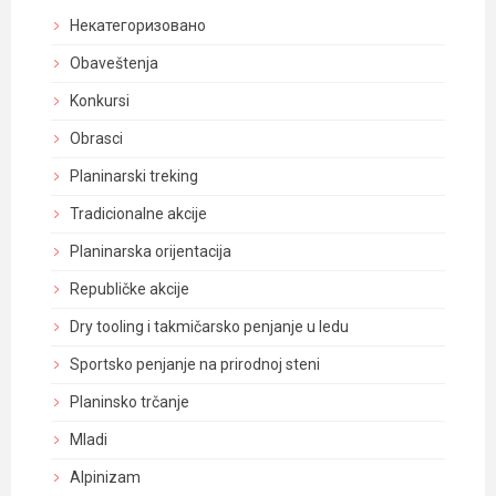
Некатегоризовано
Obaveštenja
Konkursi
Obrasci
Planinarski treking
Tradicionalne akcije
Planinarska orijentacija
Republičke akcije
Dry tooling i takmičarsko penjanje u ledu
Sportsko penjanje na prirodnoj steni
Planinsko trčanje
Mladi
Alpinizam