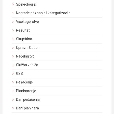
Speleologija
Nagrade priznanja i kategorizacija
Visokogorstvo
Rezultati
Skupština
Upravni Odbor
Načelništvo
Služba vodiča
GSS
Pešačenje
Planinarenje
Dan pešačenja
Dani planinara