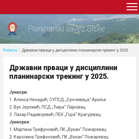
Planinarski savez Srbije
Početna
//
Државни прваци у дисциплини планинарски трекинг у 2025.
Државни прваци у дисциплини
планинарски трекинг у 2025.
Јуниори:
1. Алекса Ненадић, СУПСД „Сунчевица“ Ариље
2. Вук Јеремић, ПСД „Ћира“ Лајковац
3. Лазар Радивојевић, ПЕК „Гора“ Крагујевац
Јуниорке:
1. Мартина Трифуновић, ПК „Вукан“ Пожаревац
2. Каролина Трифуновић, ПК „Вукан“ Пожаревац