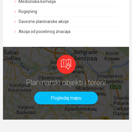
Medicinska komisija
Rogejning
Savezne planinarske akcije
Akcija od posebnog znacaja
Planinarski objekti i tereni
Pogledaj mapu