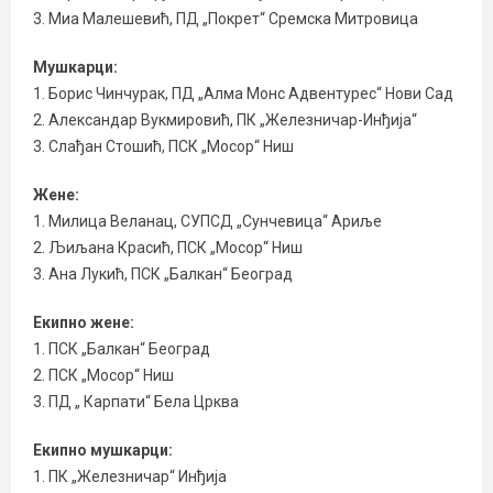
3. Миа Малешевић, ПД „Покрет“ Сремска Митровица
Мушкарци:
1. Борис Чинчурак, ПД „Алма Монс Адвентурес“ Нови Сад
2. Александар Вукмировић, ПК „Железничар-Инђија“
3. Слађан Стошић, ПСК „Мосор“ Ниш
Жене:
1. Милица Веланац, СУПСД „Сунчевица“ Ариље
2. Љиљана Красић, ПСК „Мосор“ Ниш
3. Ана Лукић, ПСК „Балкан“ Београд
Екипно жене:
1. ПСК „Балкан“ Београд
2. ПСК „Мосор“ Ниш
3. ПД „ Карпати“ Бела Црква
Екипно мушкарци:
1. ПК „Железничар“ Инђија