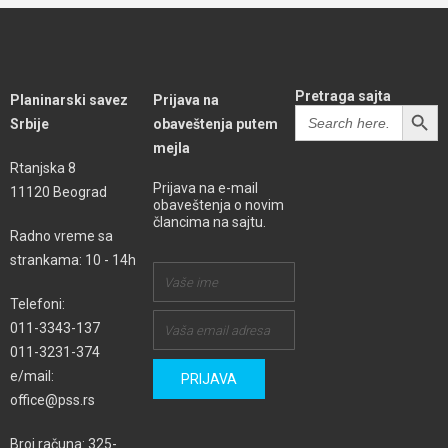
Pretraga sajta
Planinarski savez
Prijava na
SEARCH BUTT
Search
Srbije
obaveštenja putem
for:
mejla
Rtanjska 8
Prijava na e-mail
11120 Beograd
obaveštenja o novim
člancima na sajtu.
Radno vreme sa
strankama: 10 - 14h
Telefoni:
011-3343-137
011-3231-374
e/mail:
office@pss.rs
Broj računa: 325-