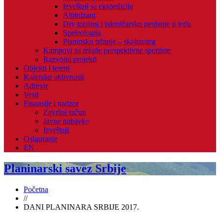
Izveštaji sa ekspedicija
Alpinizam
Dry tooling i takmičarsko penjanje u ledu
Speleologija
Planinsko trčanje – skajraning
Kampovi za mlade perspektivne sportiste
Razvojni projekti
Objekti i tereni
Kalendar aktivnosti
Adresar
Vesti
Finansije i nadzor
Završni račun
Javne nabavke
Izveštaji
Osiguranje
EN
Planinarski savez Srbije
Početna
//
DANI PLANINARA SRBIJE 2017.