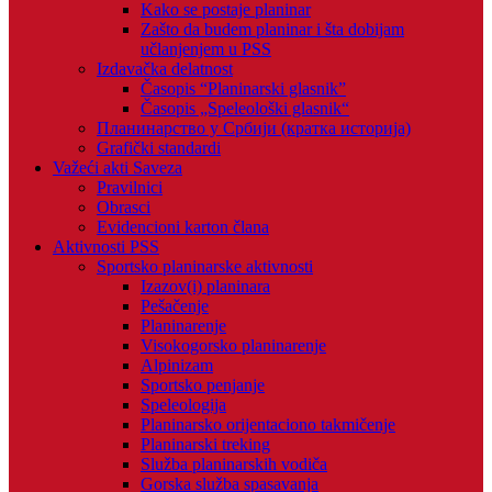
Kako se postaje planinar
Zašto da budem planinar i šta dobijam
učlanjenjem u PSS
Izdavačka delatnost
Časopis “Planinarski glasnik”
Časopis „Speleološki glasnik“
Планинарство у Србији (кратка историја)
Grafički standardi
Važeći akti Saveza
Pravilnici
Obrasci
Evidencioni karton člana
Aktivnosti PSS
Sportsko planinarske aktivnosti
Izazov(i) planinara
Pešačenje
Planinarenje
Visokogorsko planinarenje
Alpinizam
Sportsko penjanje
Speleologija
Planinarsko orijentaciono takmičenje
Planinarski treking
Služba planinarskih vodiča
Gorska služba spasavanja