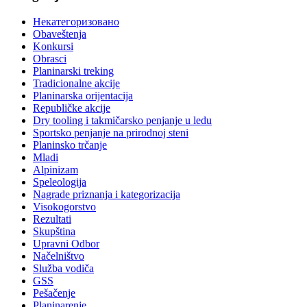
Некатегоризовано
Obaveštenja
Konkursi
Obrasci
Planinarski treking
Tradicionalne akcije
Planinarska orijentacija
Republičke akcije
Dry tooling i takmičarsko penjanje u ledu
Sportsko penjanje na prirodnoj steni
Planinsko trčanje
Mladi
Alpinizam
Speleologija
Nagrade priznanja i kategorizacija
Visokogorstvo
Rezultati
Skupština
Upravni Odbor
Načelništvo
Služba vodiča
GSS
Pešačenje
Planinarenje