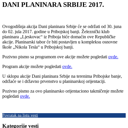
DANI PLANINARA SRBIJE 2017.
Ovogodišnja akcija Dani planinara Srbije će se održati od 30. juna
do 02. jula 2017. godine u Pribojskoj banji. Železnički klub
planinara „Ljeskovac“ iz Priboja biće domaćin ove Republičke
akcije. Planinarski tabor će biti postavljen u kompleksu osnovne
škole „Nikola Tesla“ u Pribojskoj banji.
Pozivno pismo sa programom ove akcije možete pogledati
ovde.
Program akcije možete pogledati
ovde.
U sklopu akcije Dani planinara Srbije na terenima Pribojske banje,
održaće se i državno prvenstvo u planinarskoj orijentaciji.
Pozivno pismo za ovo planinarsko orijentaciono takmičenje možete
pogledati
ovde.
Povratak na listu vesti
Kategorije vesti