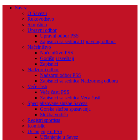
Savez
O Savezu
Rukovodstvo
Skupština
Upravni odbor
Upravni odbor PSS
Zapisnici sa sednica Upravnog odbora
Načelništvo
Načelništvo PSS
Godišnji izveštaji
Zapisnici
Nadzorni odbor
Nadzorni odbor PSS
Zapisnici sa sednica Nadzornog odbora
Veće časti
Veće časti PSS
Zapisnici sa sednica Veća časti
Specijalizovane službe Saveza
Gorska služba spasavanja
Služba vodiča
Registri sportista
Komisije
Učlanjenje u PSS
Učlanjenje u Savez