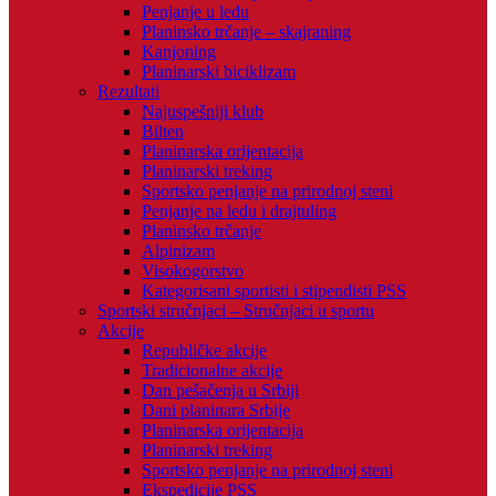
Penjanje u ledu
Planinsko trčanje – skajraning
Kanjoning
Planinarski biciklizam
Rezultati
Najuspešniji klub
Bilten
Planinarska orijentacija
Planinarski treking
Sportsko penjanje na prirodnoj steni
Penjanje na ledu i drajtuling
Planinsko trčanje
Alpinizam
Visokogorstvo
Kategorisani sportisti i stipendisti PSS
Sportski stručnjaci – Stručnjaci u sportu
Akcije
Republičke akcije
Tradicionalne akcije
Dan pešačenja u Srbiji
Dani planinara Srbije
Planinarska orijentacija
Planinarski treking
Sportsko penjanje na prirodnoj steni
Ekspedicije PSS