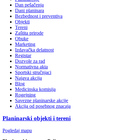
Dan pešačenja
Dani planinara
Bezbednost i preventiva
Objekti
Tereni
Zaštita prirode
Obuke
Marketing
Izdavačka delatnost
Registar
Dozvole za rad
Normativna akta
Sportski stručnjaci
Najava akcija
Blog
Medicinska komisija
Rogejning
Savezne planinarske akcije
Akcija od posebnog znacaja
Planinarski objekti i tereni
Pogledaj mapu