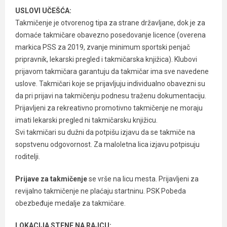
USLOVI UČEŠĆA:
Takmičenje je otvorenog tipa za strane državljane, dok je za
domaće takmičare obavezno posedovanje licence (overena
markica PSS za 2019, zvanje minimum sportski penjač
pripravnik, lekarski pregled i takmičarska knjižica). Klubovi
prijavom takmičara garantuju da takmičar ima sve navedene
uslove. Takmičari koje se prijavljuju individualno obavezni su
da pri prijavi na takmičenju podnesu traženu dokumentaciju.
Prijavljeni za rekreativno promotivno takmičenje ne moraju
imati lekarski pregled ni takmičarsku knjižicu.
Svi takmičari su dužni da potpišu izjavu da se takmiče na
sopstvenu odgovornost. Za maloletna lica izjavu potpisuju
roditelji.
Prijave za takmičenje
se vrše na licu mesta. Prijavljeni za
revijalno takmičenje ne plaćaju startninu. PSK Pobeda
obezbeđuje medalje za takmičare.
LOKACIJA STENE NA RAJCU: