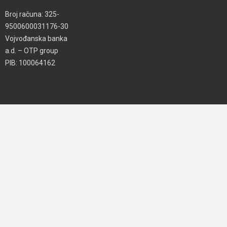
Broj računa: 325-
9500600031176-30
Vojvođanska banka
a.d. – OTP group
PIB: 100064162