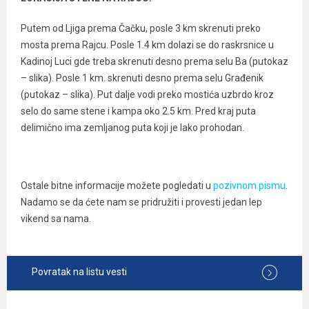
Putem od Ljiga prema Čačku, posle 3 km skrenuti preko
mosta prema Rajcu. Posle 1.4 km dolazi se do raskrsnice u
Kadinoj Luci gde treba skrenuti desno prema selu Ba (putokaz
– slika). Posle 1 km. skrenuti desno prema selu Građenik
(putokaz – slika). Put dalje vodi preko mostića uzbrdo kroz
selo do same stene i kampa oko 2.5 km. Pred kraj puta
delimično ima zemljanog puta koji je lako prohodan.
Ostale bitne informacije možete pogledati u
pozivnom pismu
.
Nadamo se da ćete nam se pridružiti i provesti jedan lep
vikend sa nama.
Povratak na listu vesti