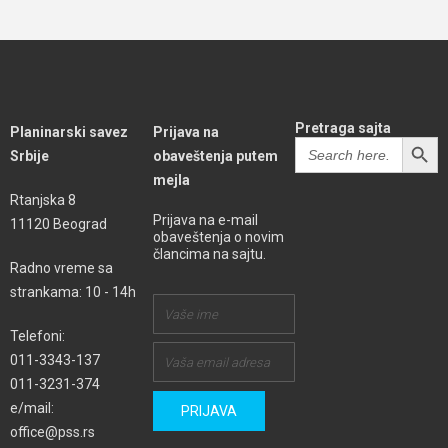
Pretraga sajta
Planinarski savez
Prijava na
SEARCH BUTT
Search
Srbije
obaveštenja putem
for:
mejla
Rtanjska 8
Prijava na e-mail
11120 Beograd
obaveštenja o novim
člancima na sajtu.
Radno vreme sa
strankama: 10 - 14h
Telefoni:
011-3343-137
011-3231-374
e/mail:
office@pss.rs