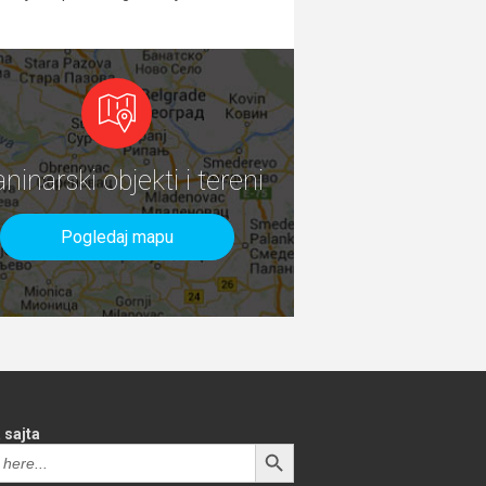
aninarski objekti i tereni
Pogledaj mapu
 sajta
SEARCH BUTTON