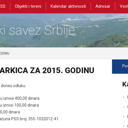
PSS
Objekti i tereni
Kalendar aktivnosti
Adresar
Vest
i savez Srbije
GODINU
Pov
ARKICA ZA 2015. GODINU
K
i doneo odluku:
u iznosi 400,00 dinara
u iznosi 100,00 dinara
0,00 dinara
 računa PSS broj: 355-1032012-41