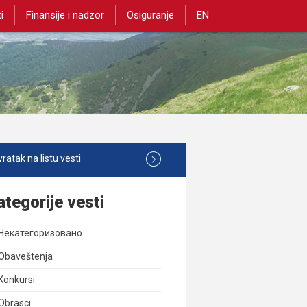
i
Finansije i nadzor
Osiguranje
EN
ratak na listu vesti
ategorije vesti
Некатегоризовано
Obaveštenja
Konkursi
Obrasci