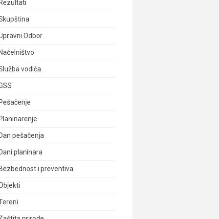
Rezultati
Skupština
Upravni Odbor
Načelništvo
Služba vodiča
GSS
Pešačenje
Planinarenje
Dan pešačenja
Dani planinara
Bezbednost i preventiva
Objekti
Tereni
Zaštita prirode