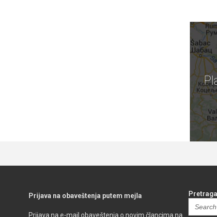
Pl
Pretraga
Prijava na obaveštenja putem mejla
Search
for:
Prijava na e-mail obaveštenja o novim člancima na