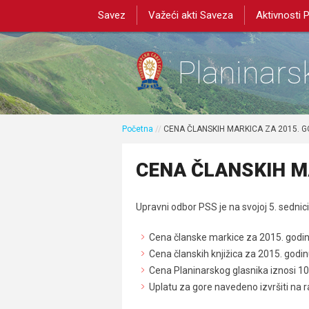
Savez
Važeći akti Saveza
Aktivnosti 
Planinarsk
Početna
//
CENA ČLANSKIH MARKICA ZA 2015. 
CENA ČLANSKIH M
Upravni odbor PSS je na svojoj 5. sednic
Cena članske markice za 2015. godin
Cena članskih knjižica za 2015. godin
Cena Planinarskog glasnika iznosi 10
Uplatu za gore navedeno izvršiti na