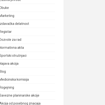
Obuke
Marketing
Izdavačka delatnost
Registar
Dozvole za rad
Normativna akta
Sportski stručnjaci
Najava akcija
Blog
Medicinska komisija
Rogejning
Savezne planinarske akcije
Akcija od posebnog znacaja