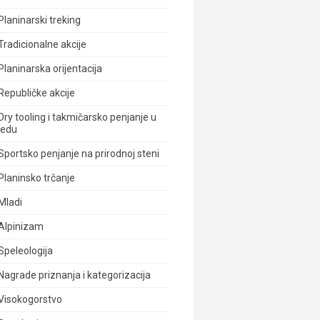
Planinarski treking
Tradicionalne akcije
Planinarska orijentacija
Republičke akcije
Dry tooling i takmičarsko penjanje u
ledu
Sportsko penjanje na prirodnoj steni
Planinsko trčanje
Mladi
Alpinizam
Speleologija
Nagrade priznanja i kategorizacija
Visokogorstvo