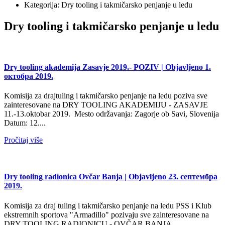
Kategorija: Dry tooling i takmičarsko penjanje u ledu
Dry tooling i takmičarsko penjanje u ledu
Dry tooling akademija Zasavje 2019.- POZIV
| Objavljeno 1.
октобра 2019.
Komisija za drajtuling i takmičarsko penjanje na ledu poziva sve
zainteresovane na DRY TOOLING AKADEMIJU - ZASAVJE
11.-13.oktobar 2019. Mesto održavanja: Zagorje ob Savi, Slovenija
Datum: 12....
Pročitaj više
Dry tooling radionica Ovčar Banja
| Objavljeno 23. септембра
2019.
Komisija za draj tuling i takmičarsko penjanje na ledu PSS i Klub
ekstremnih sportova "Armadillo" pozivaju sve zainteresovane na
DRY TOOLING RADIONICU - OVČAR BANJA