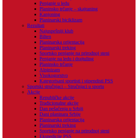
Penjanje u ledu
Planinsko trčanje – skajraning
Kanjoning
Planinarski biciklizam
Rezultati
Najuspešniji klub
Bilten
Planinarska orijentacija
Planinarski treking
Sportsko penjanje na prirodnoj steni
Penjanje na ledu i drajtuling
Planinsko trčanje
Alpinizam
Visokogorstvo
Kategorisani sportisti i stipendisti PSS
Sportski stručnjaci – Stručnjaci u sportu
Akcije
Republičke akcije
Tradicionalne akcije
Dan pešačenja u Srbiji
Dani planinara Srbije
Planinarska orijentacija
Planinarski treking
Sportsko penjanje na prirodnoj steni
Ekspedicije PSS