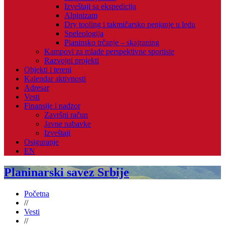
Izveštaji sa ekspedicija
Alpinizam
Dry tooling i takmičarsko penjanje u ledu
Speleologija
Planinsko trčanje – skajraning
Kampovi za mlade perspektivne sportiste
Razvojni projekti
Objekti i tereni
Kalendar aktivnosti
Adresar
Vesti
Finansije i nadzor
Završni račun
Javne nabavke
Izveštaji
Osiguranje
EN
Planinarski savez Srbije
Početna
//
Vesti
//