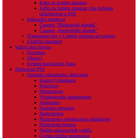
Kako se postaje planinar
Zašto da budem planinar i šta dobijam
učlanjenjem u PSS
Izdavačka delatnost
Časopis “Planinarski glasnik”
Časopis „Speleološki glasnik“
Планинарство у Србији (кратка историја)
Grafički standardi
Važeći akti Saveza
Pravilnici
Obrasci
Evidencioni karton člana
Aktivnosti PSS
Sportsko planinarske aktivnosti
Izazov(i) planinara
Pešačenje
Planinarenje
Visokogorsko planinarenje
Alpinizam
Sportsko penjanje
Speleologija
Planinarsko orijentaciono takmičenje
Planinarski treking
Služba planinarskih vodiča
Gorska služba spasavanja