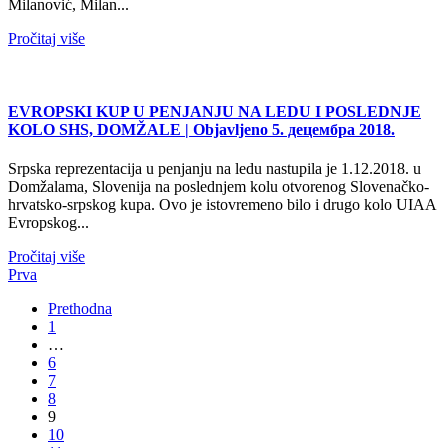
Milanović, Milan...
Pročitaj više
EVROPSKI KUP U PENJANJU NA LEDU I POSLEDNJE
KOLO SHS, DOMŽALE
| Objavljeno 5. децембра 2018.
Srpska reprezentacija u penjanju na ledu nastupila je 1.12.2018. u
Domžalama, Slovenija na poslednjem kolu otvorenog Slovenačko-
hrvatsko-srpskog kupa. Ovo je istovremeno bilo i drugo kolo UIAA
Evropskog...
Pročitaj više
Prva
Prethodna
1
…
6
7
8
9
10