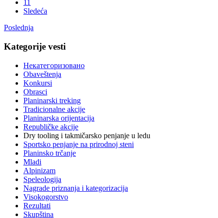
11
Sledeća
Poslednja
Kategorije vesti
Некатегоризовано
Obaveštenja
Konkursi
Obrasci
Planinarski treking
Tradicionalne akcije
Planinarska orijentacija
Republičke akcije
Dry tooling i takmičarsko penjanje u ledu
Sportsko penjanje na prirodnoj steni
Planinsko trčanje
Mladi
Alpinizam
Speleologija
Nagrade priznanja i kategorizacija
Visokogorstvo
Rezultati
Skupština