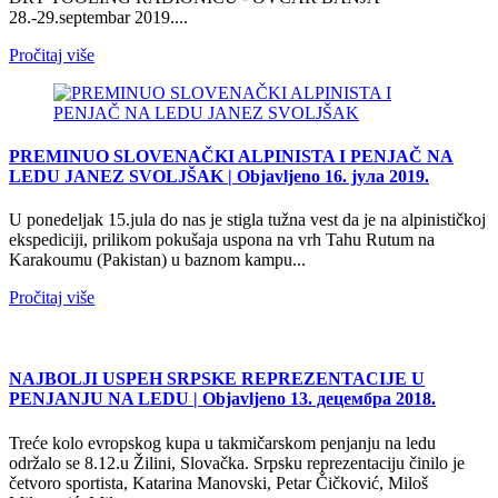
28.-29.septembar 2019....
Pročitaj više
PREMINUO SLOVENAČKI ALPINISTA I PENJAČ NA
LEDU JANEZ SVOLJŠAK
| Objavljeno 16. јула 2019.
U ponedeljak 15.jula do nas je stigla tužna vest da je na alpinističkoj
ekspediciji, prilikom pokušaja uspona na vrh Tahu Rutum na
Karakoumu (Pakistan) u baznom kampu...
Pročitaj više
NAJBOLJI USPEH SRPSKE REPREZENTACIJE U
PENJANJU NA LEDU
| Objavljeno 13. децембра 2018.
Treće kolo evropskog kupa u takmičarskom penjanju na ledu
održalo se 8.12.u Žilini, Slovačka. Srpsku reprezentaciju činilo je
četvoro sportista, Katarina Manovski, Petar Čičković, Miloš