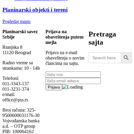
Planinarski objekti i tereni
Pogledaj mapu
Planinarski savez
Prijava na
Pretraga
Srbije
obaveštenja putem
sajta
mejla
Rtanjska 8
Search Button
11120 Beograd
Prijava na e-mail
Search
obaveštenja o novim
for:
Radno vreme sa
člancima na sajtu.
strankama: 10 - 14h
Telefoni:
011-3343-137
011-3231-374
e/mail:
office@pss.rs
Broj računa: 325-
9500600031176-30
Vojvođanska banka
a.d. – OTP group
PIB: 100064162