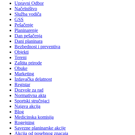
Upravni Odbor
Načelništvo
Služba vodiča
GSS
Pešačenje
Planinarenje
Dan pešačenja
Dani planinara
Bezbednost i preventiva
Objekti
Tereni
Zaštita prirode
Obuke
Marketing
Izdavačka delatnost
Registar
Dozvole za rad
Normativna akta
Sportski stručnjaci
Najava akcija
Blog
Medicinska komisija
Rogejning
Savezne planinarske akcije
Akcija od posebnog znacaja