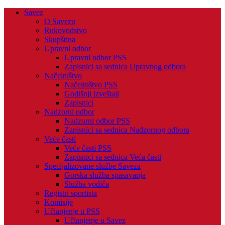
Savez
O Savezu
Rukovodstvo
Skupština
Upravni odbor
Upravni odbor PSS
Zapisnici sa sednica Upravnog odbora
Načelništvo
Načelništvo PSS
Godišnji izveštaji
Zapisnici
Nadzorni odbor
Nadzorni odbor PSS
Zapisnici sa sednica Nadzornog odbora
Veće časti
Veće časti PSS
Zapisnici sa sednica Veća časti
Specijalizovane službe Saveza
Gorska služba spasavanja
Služba vodiča
Registri sportista
Komisije
Učlanjenje u PSS
Učlanjenje u Savez