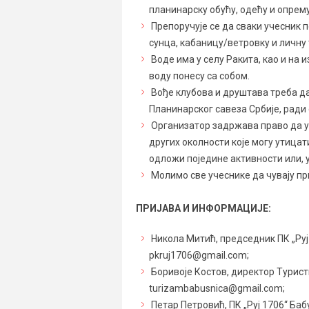
планинарску обућу, одећу и опрем
Препоручује се да сваки учесник п
сунца, кабаницу/ветровку и личну т
Воде има у селу Ракита, као и на 
воду понесу са собом.
Вође клубова и друштава треба да
Планинарског савеза Србије, ради
Организатор задржава право да у
других околности које могу утицат
одложи поједине активности или, у
Молимо све учеснике да чувају пр
ПРИЈАВА И ИНФОРМАЦИЈЕ:
Никола Митић, председник ПК „Руј 
pkruj1706@gmail.com;
Боривоје Костов, директор Турист
turizambabusnica@gmail.com;
Петар Петровић, ПК „Руј 1706“ Баб