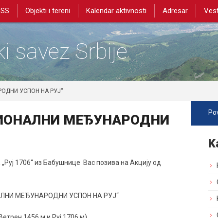
PSS
Objekti i tereni
Kalendar aktivnosti
Adresar
Vest
i savez Srbije
РОДНИ УСПОН НА РУЈ“
Pov
ЦИОНАЛНИ МЕЂУНАРОДНИ
K
 „Руј 1706“ из Бабушнице Вас позива на Акцију од
АЛНИ МЕЂУНАРОДНИ УСПОН НА РУЈ“
Ветрен 1456 м и Руј 1706 м)