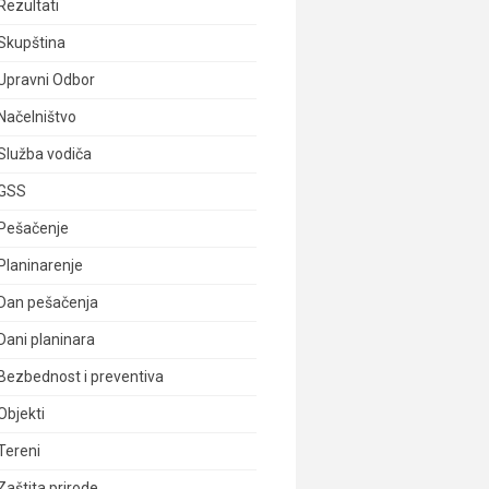
Rezultati
Skupština
Upravni Odbor
Načelništvo
Služba vodiča
GSS
Pešačenje
Planinarenje
Dan pešačenja
Dani planinara
Bezbednost i preventiva
Objekti
Tereni
Zaštita prirode