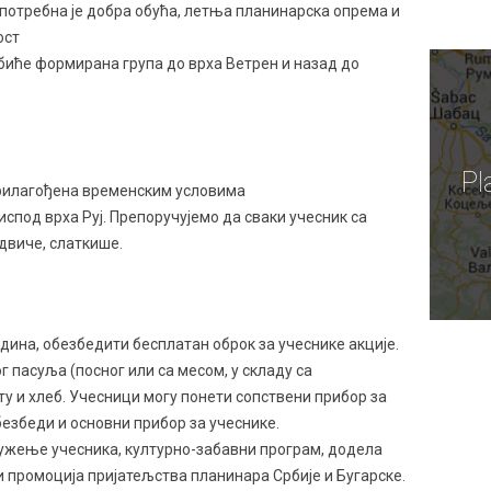
потребна је добра обућа, летња планинарска опрема и
ост
 биће формирана група до врха Ветрен и назад до
Pl
рилагођена временским условима
 испод врха Руј. Препоручујемо да сваки учесник са
ндвиче, слаткише.
одина, обезбедити бесплатан оброк за учеснике акције.
г пасуља (посног или са месом, у складу са
ту и хлеб. Учесници могу понети сопствени прибор за
обезбеди и основни прибор за учеснике.
ружење учесника, културно-забавни програм, додела
 промоција пријатељства планинара Србије и Бугарске.