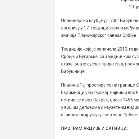
20. ј
Планинарски клуб „Руј 1706“ Бабушн
организују 17. традиционални међуна
значаја Планинарског савеза Србије.
Традиција која је започела 2010. год
Србије и Бугарске, са заједничким су
стазе: она је сусрет пријатеља, пром
Бабушнице.
Планина Руј простире се на граници С
Ездимирци у Бугарској. Највиши врх Ру
истиче се и врх Ветрен, висок 1456 
у вишим деловима и изузетним видик
и ширем подручју југоисточне Србије.
ПРОГРАМ АКЦИЈЕ И САТНИЦА: