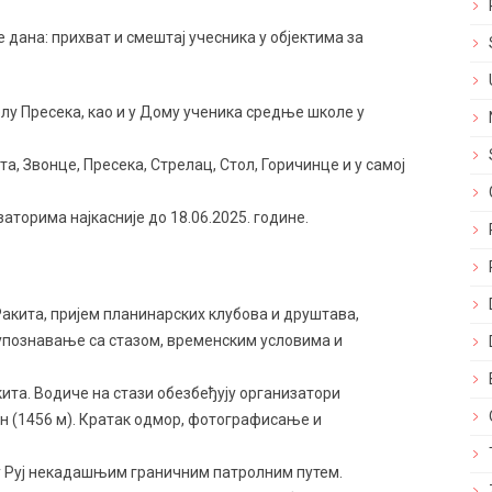
е дана: прихват и смештаj учeсника у објектима за
елу Пресека, као и у Дому ученика средње школе у
та, Звонце, Пресека, Стрелац, Стол, Горичинце и у самој
заторима најкасније до 18.06.2025. године.
Ракита, пријем планинарских клубова и друштава,
упознавање са стазом, временским условима и
акита. Водиче на стази обезбеђују организатори
ен (1456 м). Кратак одмор, фотографисање и
ху Руј некадашњим граничним патролним путем.