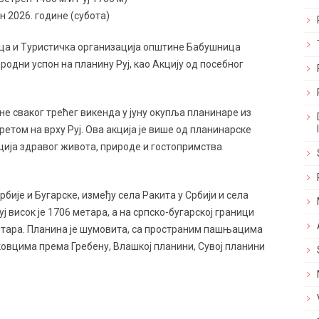
ун 2026. године (субота)
ица и Туристичка организација општине Бабушница
родни успон на планину Руј, као Акцију од посебног
ине сваког трећег викенда у јуну окупља планинаре из
сретом на врху Руј. Ова акција је више од планинарске
оција здравог живота, природе и гостопримства
рбије и Бугарске, између села Ракита у Србији и села
ј висок је 1706 метара, а на српско-бугарској граници
метара. Планина је шумовита, са пространим пашњацима
овцима према Гребену, Влашкој планини, Сувој планини