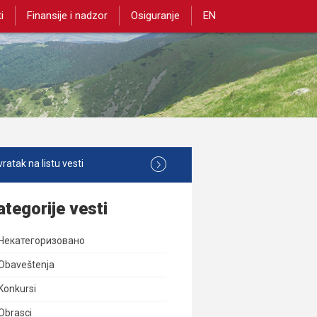
i
Finansije i nadzor
Osiguranje
EN
ratak na listu vesti
ategorije vesti
Некатегоризовано
Obaveštenja
Konkursi
Obrasci