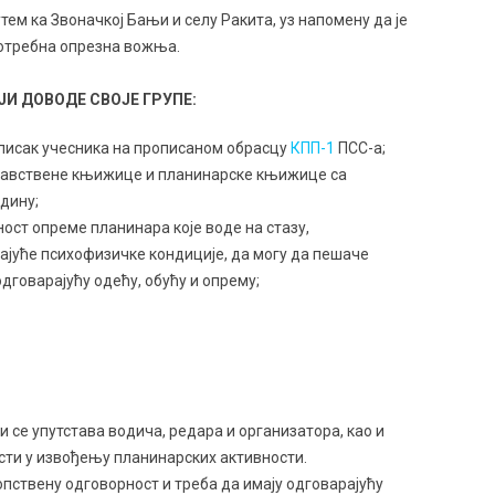
ем ка Звоначкој Бањи и селу Ракита, уз напомену да је
 потребна опрезна вожња.
ЈИ ДОВОДЕ СВОЈЕ ГРУПЕ:
списак учесника на прописаном обрасцу
КПП-1
ПСС-a;
равствене књижице и планинарске књижице са
дину;
ост опреме планинара које воде на стазу,
ајуће психофизичке кондиције, да могу да пешаче
дговарајућу одећу, обућу и опрему;
 се упутстава водича, редара и организатора, као и
сти у извођењу планинарских активности.
опствену одговорност и треба да имају одговарајућу