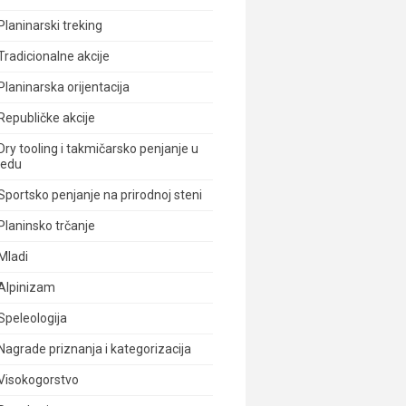
Planinarski treking
Tradicionalne akcije
Planinarska orijentacija
Republičke akcije
Dry tooling i takmičarsko penjanje u
ledu
Sportsko penjanje na prirodnoj steni
Planinsko trčanje
Mladi
Alpinizam
Speleologija
Nagrade priznanja i kategorizacija
Visokogorstvo