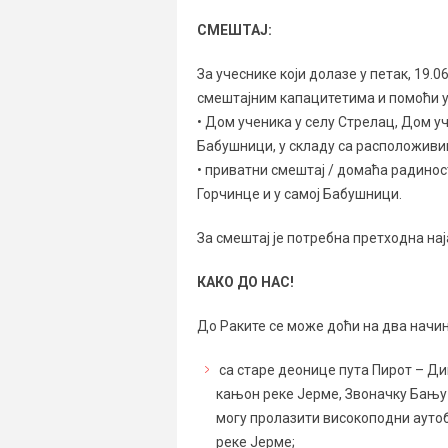
СМЕШТАЈ:
За учеснике који долазе у петак, 19.
смештајним капацитетима и помоћи 
• Дом ученика у селу Стрелац, Дом у
Бабушници, у складу са расположиви
• приватни смештај / домаћа радиност
Горчинце и у самој Бабушници.
За смештај је потребна претходна нај
КАКО ДО НАС!
До Раките се може доћи на два начин
са старе деонице пута Пирот – Ди
кањон реке Јерме, Звоначку Бању 
могу пролазити високоподни ауто
реке Јерме;