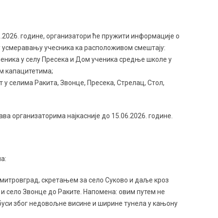
06.2026. године, организатори ће пружити информације о
у усмеравању учесника ка расположивом смештају:
ченика у селу Пресека и Дом ученика средње школе у
м капацитетима;
 у селима Ракита, Звонце, Пресека, Стрелац, Стол,
ава организаторима најкасније до 15.06.2026. године.
а:
митровград, скретањем за село Суково и даље кроз
и село Звонце до Раките. Напомена: овим путем не
буси због недовољне висине и ширине тунела у кањону