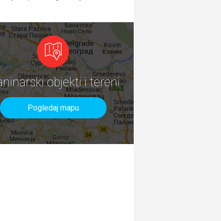
aninarski objekti i tereni
Pogledaj mapu