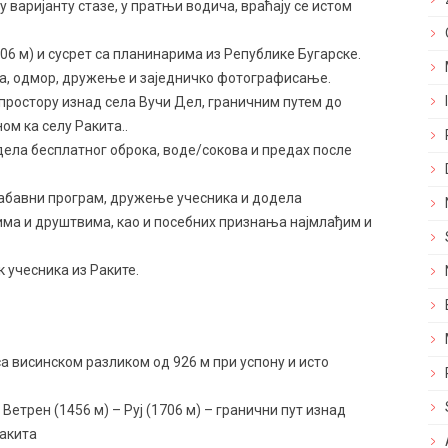
у варијанту стазе, у пратњи водича, враћају се истом
706 м) и сусрет са планинарима из Републике Бугарске.
та, одмор, дружење и заједничко фотографисање.
а простору изнад села Вучи Дел, граничним путем до
ом ка селу Ракита..
одела бесплатног оброка, воде/сокова и предах после
забавни програм, дружење учесника и додела
ма и друштвима, као и посебних признања најмлађим и
к учесника из Раките.
 са висинском разликом од 926 м при успону и исто
етрен (1456 м) – Руј (1706 м) – гранични пут изнад
Ракита