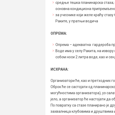
средње тешка планинарска стаза; 
основна кондициона припремљен
за учеснике који желе краћу стазу
Раките, у пратњи водича
ОПРЕМА:
Опрема – адекватна гардероба п
Воде има у селу Ракита, на извору
собом носи 2 литра воде, као и се
ИСХРАНА:
Организатори ће, као и претходних г
Оброк ће се састојати од планинарско
могућностима организатора), уз сала
јело, а организатор ће настојати да 
По повратку са стазе планирано је д
захвалница клубовима и друштвима и