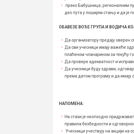
преко Бабушнице, регионалним пут
део пута у лошијем стању и да је
ОБАВЕЗЕ ВОЂЕ ГРУПА И ВОДИЧА КО
Да организатору предају оверен 
Да сви учесници имају важеће зд
плаћеном чланарином за текућу го
Да провере адекватност и исправн
Да учесници буду здрави, одговар
према датом програму и да имају о
НАПОМЕНА:
На стази је неопходно придржавати
правила безбедности и одговорно
Учесници учествују на акцији на с