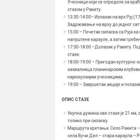
Учесници који се определе за краћ
стазом у Ракиту.
13:30-14:00– Излазак на врх Руј (1
Задржавање на врху до једног са
15:00 – Почетак силаска са Руја к
напуштене карауле, а затим гребен
17:30-18:00 –Долазак у Ракиту. П
стазе.
18:00-19:00 – Пригодан културно-
захвалница планинарским клубови
најискуснијим учесницима.
19:00 – Завршетак акције и полаза
ОПИС СТАЗЕ
Укупна дужина ове стазе је 21 км,
толико при силаску.
Маршрута кретања: Село Ракита – В
села Вучи Дел – стара караула – 