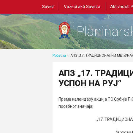
Savez
Važeći akti Saveza
Aktivnosti 
Planinarsk
Početna
//
АПЗ „17. ТРАДИЦИОНАЛНИ МЕЂУНА
АПЗ „17. ТРАДИ
УСПОН НА РУЈ“
Према календару акција ПС Србије ПК
посебног значаја:
„17. ТРАДИЦИОН
(врхови 