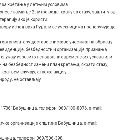
у за кретање у летњим условима.
онесе најмање 2 литра воде, храну за стазу, заштиту од
ерапију ако је користи.
извору испод врха Руј, али се учесницима препоручује да
 организатору доставе спискове учесника на обрасцу
 евиденције, безбедности и организације признања.
 случају изразито неповољних временских услова или
и на безбедност измени план кретања, скрати стазу,
 крајњем случају, откаже акцију.
ироду, не остављају
1706“ Бабушница, телефон: 063/180-8876, e-mail:
ичке организације општине Бабушница, e-mail:
ушница, телефон: 069/506-398;