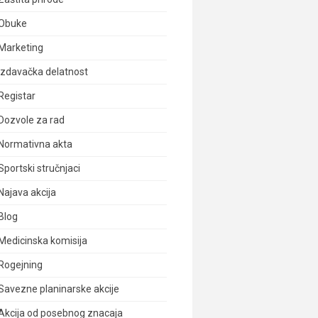
Obuke
Marketing
Izdavačka delatnost
Registar
Dozvole za rad
Normativna akta
Sportski stručnjaci
Najava akcija
Blog
Medicinska komisija
Rogejning
Savezne planinarske akcije
Akcija od posebnog znacaja