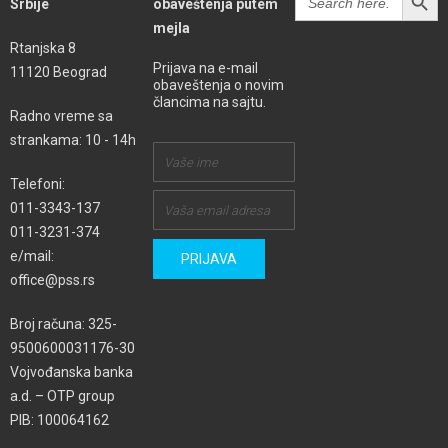
Srbije
obaveštenja putem
for:
mejla
Rtanjska 8
Prijava na e-mail
11120 Beograd
obaveštenja o novim
člancima na sajtu.
Radno vreme sa
strankama: 10 - 14h
Telefoni:
011-3343-137
011-3231-374
e/mail:
office@pss.rs
Broj računa: 325-
9500600031176-30
Vojvođanska banka
a.d. – OTP group
PIB: 100064162