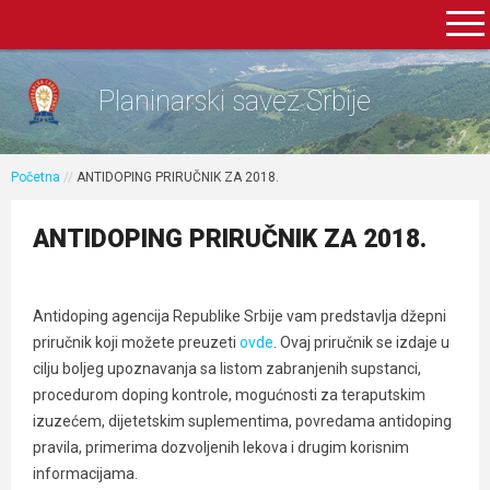
Planinarski savez Srbije
Početna
//
ANTIDOPING PRIRUČNIK ZA 2018.
ANTIDOPING PRIRUČNIK ZA 2018.
Antidoping agencija Republike Srbije vam predstavlja džepni
priručnik koji možete preuzeti
ovde
. Ovaj priručnik se izdaje u
cilju boljeg upoznavanja sa listom zabranjenih supstanci,
procedurom doping kontrole, mogućnosti za teraputskim
izuzećem, dijetetskim suplementima, povredama antidoping
pravila, primerima dozvoljenih lekova i drugim korisnim
informacijama.