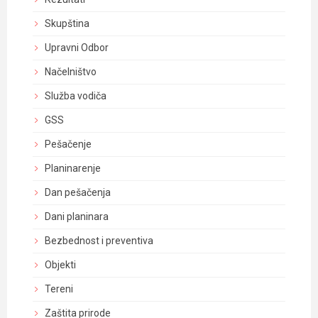
Skupština
Upravni Odbor
Načelništvo
Služba vodiča
GSS
Pešačenje
Planinarenje
Dan pešačenja
Dani planinara
Bezbednost i preventiva
Objekti
Tereni
Zaštita prirode