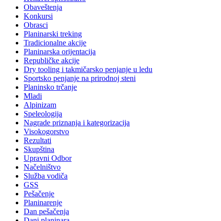
Obaveštenja
Konkursi
Obrasci
Planinarski treking
Tradicionalne akcije
Planinarska orijentacija
Republičke akcije
Dry tooling i takmičarsko penjanje u ledu
Sportsko penjanje na prirodnoj steni
Planinsko trčanje
Mladi
Alpinizam
Speleologija
Nagrade priznanja i kategorizacija
Visokogorstvo
Rezultati
Skupština
Upravni Odbor
Načelništvo
Služba vodiča
GSS
Pešačenje
Planinarenje
Dan pešačenja
Dani planinara