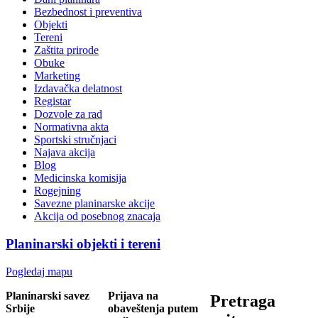
Bezbednost i preventiva
Objekti
Tereni
Zaštita prirode
Obuke
Marketing
Izdavačka delatnost
Registar
Dozvole za rad
Normativna akta
Sportski stručnjaci
Najava akcija
Blog
Medicinska komisija
Rogejning
Savezne planinarske akcije
Akcija od posebnog znacaja
Planinarski objekti i tereni
Pogledaj mapu
Planinarski savez
Prijava na
Pretraga
Srbije
obaveštenja putem