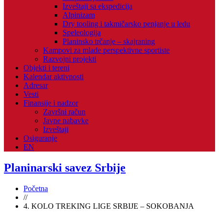
Izveštaji sa ekspedicija
Alpinizam
Dry tooling i takmičarsko penjanje u ledu
Speleologija
Planinsko trčanje – skajraning
Kampovi za mlade perspektivne sportiste
Razvojni projekti
Objekti i tereni
Kalendar aktivnosti
Adresar
Vesti
Finansije i nadzor
Završni račun
Javne nabavke
Izveštaji
Osiguranje
EN
Planinarski savez Srbije
Početna
//
4. KOLO TREKING LIGE SRBIJE – SOKOBANJA