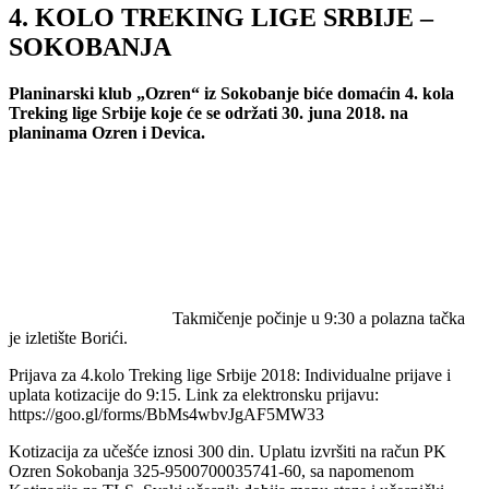
4. KOLO TREKING LIGE SRBIJE –
SOKOBANJA
Planinarski klub „Ozren“ iz Sokobanje biće domaćin 4. kola
Treking lige Srbije koje će se održati 30. juna 2018. na
planinama Ozren i Devica.
Takmičenje počinje u 9:30 a polazna tačka
je izletište Borići.
Prijava za 4.kolo Treking lige Srbije 2018: Individualne prijave i
uplata kotizacije do 9:15. Link za elektronsku prijavu:
https://goo.gl/forms/BbMs4wbvJgAF5MW33
Kotizacija za učešće iznosi 300 din. Uplatu izvršiti na račun PK
Ozren Sokobanja 325-9500700035741-60, sa napomenom