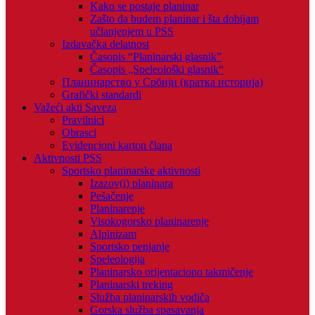
Kako se postaje planinar
Zašto da budem planinar i šta dobijam
učlanjenjem u PSS
Izdavačka delatnost
Časopis “Planinarski glasnik”
Časopis „Speleološki glasnik“
Планинарство у Србији (кратка историја)
Grafički standardi
Važeći akti Saveza
Pravilnici
Obrasci
Evidencioni karton člana
Aktivnosti PSS
Sportsko planinarske aktivnosti
Izazov(i) planinara
Pešačenje
Planinarenje
Visokogorsko planinarenje
Alpinizam
Sportsko penjanje
Speleologija
Planinarsko orijentaciono takmičenje
Planinarski treking
Služba planinarskih vodiča
Gorska služba spasavanja