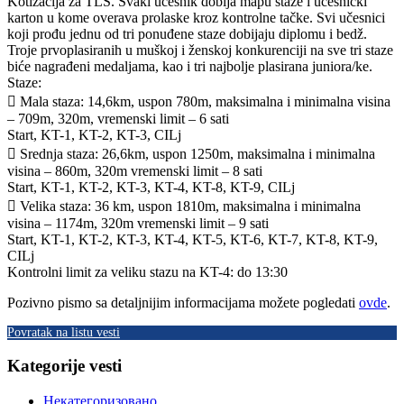
Kotizacija za TLS. Svaki učesnik dobija mapu staze i učesnički
karton u kome overava prolaske kroz kontrolne tačke. Svi učesnici
koji prođu jednu od tri ponuđene staze dobijaju diplomu i bedž.
Troje prvoplasiranih u muškoj i ženskoj konkurenciji na sve tri staze
biće nagrađeni medaljama, kao i tri najbolje plasirana juniora/ke.
Staze:
 Mala staza: 14,6km, uspon 780m, maksimalna i minimalna visina
– 709m, 320m, vremenski limit – 6 sati
Start, KT-1, KT-2, KT-3, CILj
 Srednja staza: 26,6km, uspon 1250m, maksimalna i minimalna
visina – 860m, 320m vremenski limit – 8 sati
Start, KT-1, KT-2, KT-3, KT-4, KT-8, KT-9, CILj
 Velika staza: 36 km, uspon 1810m, maksimalna i minimalna
visina – 1174m, 320m vremenski limit – 9 sati
Start, KT-1, KT-2, KT-3, KT-4, KT-5, KT-6, KT-7, KT-8, KT-9,
CILj
Kontrolni limit za veliku stazu na KT-4: do 13:30
Pozivno pismo sa detaljnijim informacijama možete pogledati
ovde
.
Povratak na listu vesti
Kategorije vesti
Некатегоризовано