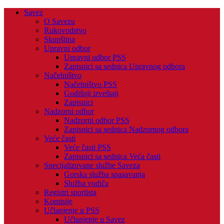
Savez
O Savezu
Rukovodstvo
Skupština
Upravni odbor
Upravni odbor PSS
Zapisnici sa sednica Upravnog odbora
Načelništvo
Načelništvo PSS
Godišnji izveštaji
Zapisnici
Nadzorni odbor
Nadzorni odbor PSS
Zapisnici sa sednica Nadzornog odbora
Veće časti
Veće časti PSS
Zapisnici sa sednica Veća časti
Specijalizovane službe Saveza
Gorska služba spasavanja
Služba vodiča
Registri sportista
Komisije
Učlanjenje u PSS
Učlanjenje u Savez