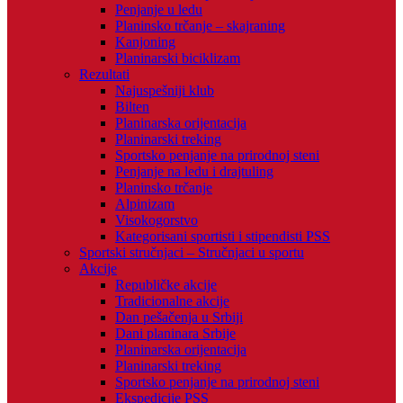
Penjanje u ledu
Planinsko trčanje – skajraning
Kanjoning
Planinarski biciklizam
Rezultati
Najuspešniji klub
Bilten
Planinarska orijentacija
Planinarski treking
Sportsko penjanje na prirodnoj steni
Penjanje na ledu i drajtuling
Planinsko trčanje
Alpinizam
Visokogorstvo
Kategorisani sportisti i stipendisti PSS
Sportski stručnjaci – Stručnjaci u sportu
Akcije
Republičke akcije
Tradicionalne akcije
Dan pešačenja u Srbiji
Dani planinara Srbije
Planinarska orijentacija
Planinarski treking
Sportsko penjanje na prirodnoj steni
Ekspedicije PSS