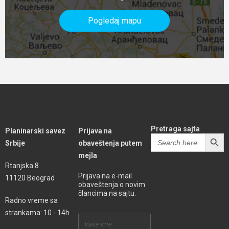
Pogledaj mapu
Pretraga sajta
Planinarski savez
Prijava na
SEARCH BUTT
Search
Srbije
obaveštenja putem
for:
mejla
Rtanjska 8
Prijava na e-mail
11120 Beograd
obaveštenja o novim
člancima na sajtu.
Radno vreme sa
strankama: 10 - 14h