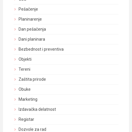
Pešačenje
Planinarenje
Dan pešačenja
Dani planinara
Bezbednost i preventiva
Objekti
Tereni
Zaštita prirode
Obuke
Marketing
Izdavačka delatnost
Registar
Dozvole za rad