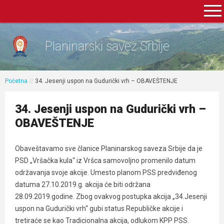
Planinarski savez Srbije
Početna
//
34. Jesenji uspon na Gudurički vrh – OBAVEŠTENJE
34. Jesenji uspon na Gudurički vrh –
OBAVEŠTENJE
Obaveštavamo sve članice Planinarskog saveza Srbije da je
PSD „Vršačka kula“ iz Vršca samovoljno promenilo datum
održavanja svoje akcije. Umesto planom PSS predviđenog
datuma 27.10.2019.g. akcija će biti održana
28.09.2019.godine. Zbog ovakvog postupka akcija „34.Jesenji
uspon na Gudurički vrh“ gubi status Republičke akcije i
tretiraće se kao Tradicionalna akcija, odlukom KPP PSS.