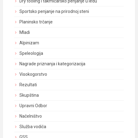
Dry tooling i takmičarsko penjanje u ledu
Sportsko penjanje na prirodnoj steni
Planinsko trčanje
Mladi
Alpinizam
Speleologija
Nagrade priznanja i kategorizacija
Visokogorstvo
Rezultati
Skupština
Upravni Odbor
Načelništvo
Služba vodiča
GSS