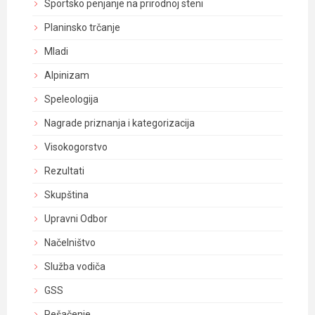
Sportsko penjanje na prirodnoj steni
Planinsko trčanje
Mladi
Alpinizam
Speleologija
Nagrade priznanja i kategorizacija
Visokogorstvo
Rezultati
Skupština
Upravni Odbor
Načelništvo
Služba vodiča
GSS
Pešačenje