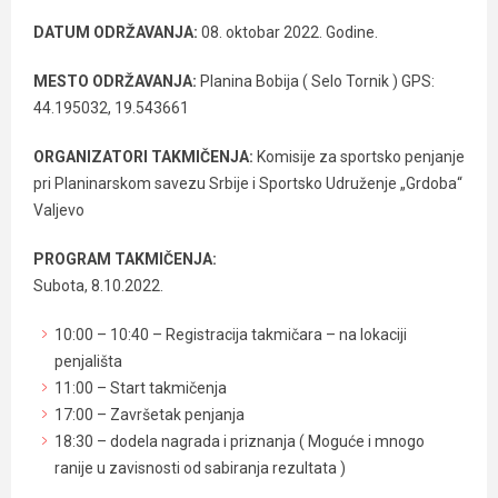
DATUM ODRŽAVANJA:
08. oktobar 2022. Godine.
MESTO ODRŽAVANJA:
Planina Bobija ( Selo Tornik ) GPS:
44.195032, 19.543661
ORGANIZATORI TAKMIČENJA:
Komisije za sportsko penjanje
pri Planinarskom savezu Srbije i Sportsko Udruženje „Grdoba“
Valjevo
PROGRAM TAKMIČENJA:
Subota, 8.10.2022.
10:00 – 10:40 – Registracija takmičara – na lokaciji
penjališta
11:00 – Start takmičenja
17:00 – Završetak penjanja
18:30 – dodela nagrada i priznanja ( Moguće i mnogo
ranije u zavisnosti od sabiranja rezultata )