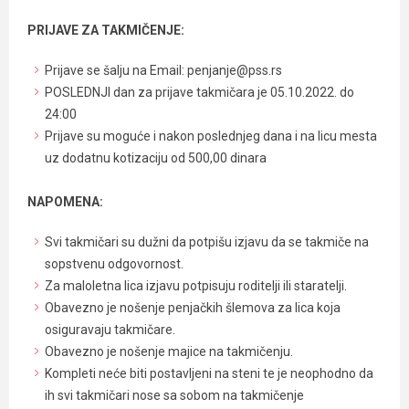
PRIJAVE ZA TAKMIČENJE:
Prijave se šalju na Email: penjanje@pss.rs
POSLEDNJI dan za prijave takmičara je 05.10.2022. do
24:00
Prijave su moguće i nakon poslednjeg dana i na licu mesta
uz dodatnu kotizaciju od 500,00 dinara
NAPOMENA:
Svi takmičari su dužni da potpišu izjavu da se takmiče na
sopstvenu odgovornost.
Za maloletna lica izjavu potpisuju roditelji ili staratelji.
Obavezno je nošenje penjačkih šlemova za lica koja
osiguravaju takmičare.
Obavezno je nošenje majice na takmičenju.
Kompleti neće biti postavljeni na steni te je neophodno da
ih svi takmičari nose sa sobom na takmičenje