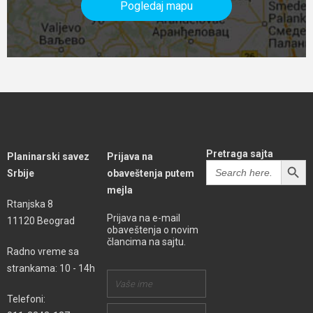
Pogledaj mapu
Pretraga sajta
Planinarski savez
Prijava na
SEARCH BUTT
Search
Srbije
obaveštenja putem
for:
mejla
Rtanjska 8
Prijava na e-mail
11120 Beograd
obaveštenja o novim
člancima na sajtu.
Radno vreme sa
strankama: 10 - 14h
Telefoni: