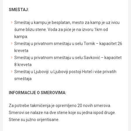
SMEŠTAJ:
Smeštaj u kampu je besplatan, mesto za kamp je uz ivicu
šume blizu stene. Voda za piće je na izvoru 1km od
kampa.
Smeštaj u privatnom smeštaju u selu Tornik – kapacitet 26
kreveta
Smeštaj u privatnom smeštaju u selu Savković – kapacitet
8 kreveta
Smeštaj u Ljuboviji: u Ljuboviji postoji Hotel i više privatih
smeštaja
INFORMACIJE O SMEROVIMA:
Za potrebe takmičenja je opremljeno 20 novih smerova.
Smerovi se nalaze na dve stene koje su jedna ispod druge.
Stene su južno orijentisane.