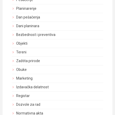
Planinarenje
Dan pešačenja
Dani planinara
Bezbednost i preventiva
Objekti
Tereni
Zaštita prirode
Obuke
Marketing
Izdavačka delatnost
Registar
Dozvole za rad
Normativna akta