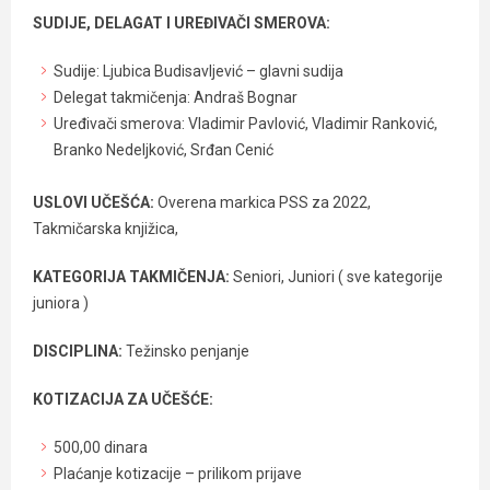
SUDIJE, DELAGAT I UREĐIVAČI SMEROVA:
Sudije: Ljubica Budisavljević – glavni sudija
Delegat takmičenja: Andraš Bognar
Uređivači smerova: Vladimir Pavlović, Vladimir Ranković,
Branko Nedeljković, Srđan Cenić
USLOVI UČEŠĆA:
Overena markica PSS za 2022,
Takmičarska knjižica,
KATEGORIJA TAKMIČENJA:
Seniori, Juniori ( sve kategorije
juniora )
DISCIPLINA:
Težinsko penjanje
KOTIZACIJA ZA UČEŠĆE:
500,00 dinara
Plaćanje kotizacije – prilikom prijave