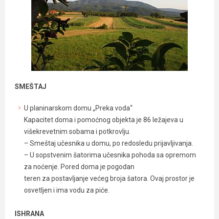
SMEŠTAJ
U planinarskom domu „Preka voda“
Kapacitet doma i pomoćnog objekta je 86 ležajeva u
višekrevetnim sobama i potkrovlju.
– Smeštaj učesnika u domu, po redosledu prijavljivanja.
– U sopstvenim šatorima učesnika pohoda sa opremom
za noćenje. Pored doma je pogodan
teren za postavljanje većeg broja šatora. Ovaj prostor je
osvetljen i ima vodu za piće.
ISHRANA