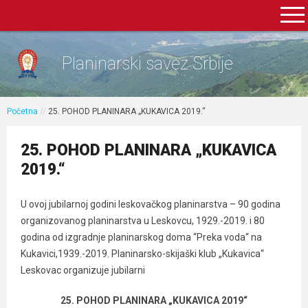
Planinarski savez Srbije
Početna
//
25. POHOD PLANINARA „KUKAVICA 2019.“
25. POHOD PLANINARA „KUKAVICA
2019.“
U ovoj jubilarnoj godini leskovačkog planinarstva – 90 godina
organizovanog planinarstva u Leskovcu, 1929.-2019. i 80
godina od izgradnje planinarskog doma “Preka voda“ na
Kukavici,1939.-2019. Planinarsko-skijaški klub „Kukavica“
Leskovac organizuje jubilarni
25. POHOD PLANINARA „KUKAVICA 2019“