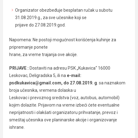
Organizator obezbeđuje besplatan ručak u subotu
31.08.2019.g., za sve učesnike koji se
prijave do 27.08.2019.god.
Napomena: Ne postoji mogućnost korišćenja kuhinje za
pripremanje ponete
hrane, za vreme trajanja ove akcije.
PRIJAVE :
Dostaviti na adresu PSK „Kukavica“ 16000
Leskovac, Deligradska 5, ili na
e-mail:
psdkukavica@gmail.com, do 27.08.2019. g
. sa naznakom
broja učesnika, vremena dolaska u
Leskovac i prevoznog sredstva (voz, autobus, automobil)
kojim dolazite. Prijavom na vreme izbeći ćete eventualne
neprijatnosti i olakšati organizatoru prihvatanje, prevoz i
smeštaj učesnika ove planinarske akcije i organizovanje
ishrane.