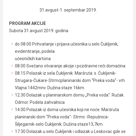
31.avgust-1. septembar 2019.
PROGRAM AKCIJE
Subota 31.avgust 2019. godina
do 08.00 Prihvatanje i prijava učesnika u selo Čukljenik,
evidentiranje, podela
učesničkih kartona
08.00 Svečano otvaranje akcije i pozdravne reči domaćina
08.15 Polazak iz sela Čukljenik. Maršruta: s. Čukljenik-
Strugara-Čukare-Strmcplaninarski dom “Preka voda“- vrh
Vlajna 1442mnv. Dužina staze 16km.
12.30 Dolazak u planinarskom domu „Preka voda“. Ručak.
Odmor. Podela zahvalnica
14.00 Polazak iz doma učesnika koji ne noće. Maršruta
planinarski dom “Preka voda“- Strmc -Repušnica-
Šiljegarnik-selo Čukljenik. Dužina staze13,7km.
17.30 Dolazak u selo Čukljenik i odlazak u Leskovac gde se