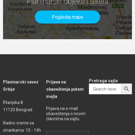
Planinarski objekti i tereni
Pogledaj mapu
Pretraga sajta
Planinarski savez
Prijava na
SEARCH BUTT
Search
Srbije
obaveštenja putem
for:
mejla
Rtanjska 8
Prijava na e-mail
11120 Beograd
obaveštenja o novim
člancima na sajtu.
Radno vreme sa
strankama: 10 - 14h