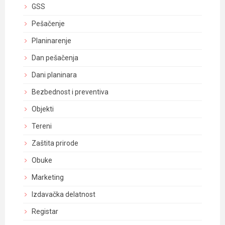
GSS
Pešačenje
Planinarenje
Dan pešačenja
Dani planinara
Bezbednost i preventiva
Objekti
Tereni
Zaštita prirode
Obuke
Marketing
Izdavačka delatnost
Registar