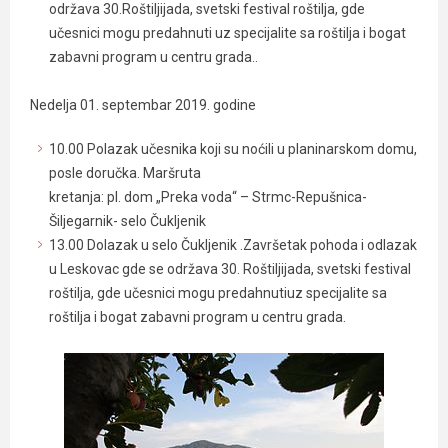
održava 30.Roštiljijada, svetski festival roštilja, gde
učesnici mogu predahnuti uz specijalite sa roštilja i bogat
zabavni program u centru grada..
Nedelja 01. septembar 2019. godine
10.00 Polazak učesnika koji su noćili u planinarskom domu,
posle doručka. Maršruta
kretanja: pl. dom „Preka voda“ – Strmc-Repušnica-
Šiljegarnik- selo Čukljenik
13.00 Dolazak u selo Čukljenik .Završetak pohoda i odlazak
u Leskovac gde se održava 30. Roštiljijada, svetski festival
roštilja, gde učesnici mogu predahnutiuz specijalite sa
roštilja i bogat zabavni program u centru grada.