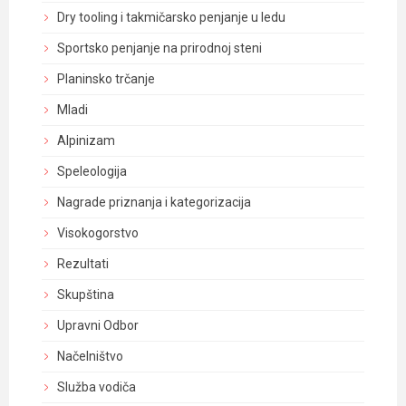
Dry tooling i takmičarsko penjanje u ledu
Sportsko penjanje na prirodnoj steni
Planinsko trčanje
Mladi
Alpinizam
Speleologija
Nagrade priznanja i kategorizacija
Visokogorstvo
Rezultati
Skupština
Upravni Odbor
Načelništvo
Služba vodiča