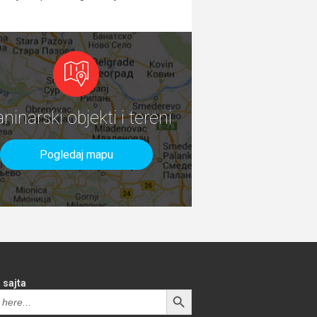
aninarski objekti i tereni
Pogledaj mapu
 sajta
SEARCH BUTTON