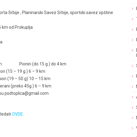
rta Srbije , Planinarski Savez Srbije, sportski savez opštine
 5 km od Prokuplja
va
 3 km Pioniri (do 15 g.) do 4 km
i (15 – 19 g.) 6 – 9 km
i (19 – 50 g) 10 – 15 km
ani (preko 45g.) 6 – 9 km
resu psdtoplica@gmail.com
ledati
OVDE.