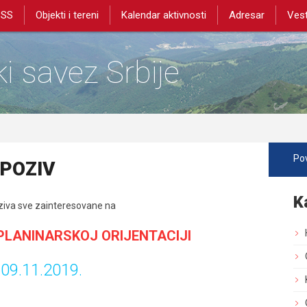
PSS
Objekti i tereni
Kalendar aktivnosti
Adresar
Vest
i savez Srbije
Pov
– POZIV
K
oziva sve zainteresovane na
U PLANINARSKOJ ORIJENTACIJI
09.11.2019.