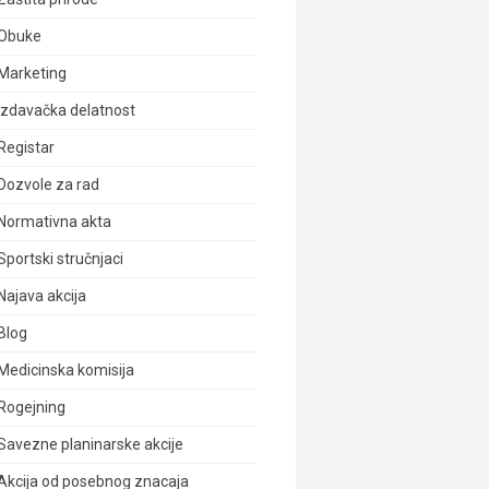
Obuke
Marketing
Izdavačka delatnost
Registar
Dozvole za rad
Normativna akta
Sportski stručnjaci
Najava akcija
Blog
Medicinska komisija
Rogejning
Savezne planinarske akcije
Akcija od posebnog znacaja