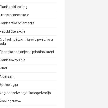
Planinarski treking
Tradicionalne akcije
Planinarska orijentacija
Republičke akcije
Dry tooling i takmičarsko penjanje u
ledu
Sportsko penjanje na prirodnoj steni
Planinsko trčanje
Mladi
Alpinizam
Speleologija
Nagrade priznanja i kategorizacija
Visokogorstvo