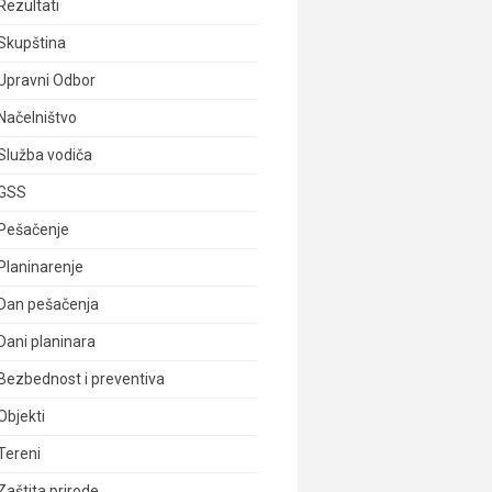
Rezultati
Skupština
Upravni Odbor
Načelništvo
Služba vodiča
GSS
Pešačenje
Planinarenje
Dan pešačenja
Dani planinara
Bezbednost i preventiva
Objekti
Tereni
Zaštita prirode