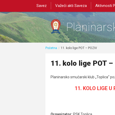
Savez
Važeći akti Saveza
Aktivnosti 
Planinarsk
Početna
//
11. kolo lige POT – POZIV
11. kolo lige POT 
Planinarsko smučarski klub „Toplica“ p
11. KOLO LIGE 
Organizator:
PSK Toplica