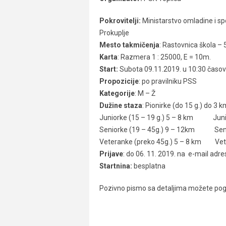
Pokrovitelji:
Ministarstvo omladine i spo
Prokuplje
Mesto takmičenja
: Rastovnica škola –
Karta
: Razmera 1 : 25000, E = 10m.
Start:
Subota 09.11.2019. u 10:30 časo
Propozicije
: po pravilniku PSS
Kategorije
: M – Ž
Dužine staza
: Pionirke (do 15 g.) do
Juniorke (15 – 19 g.) 5 – 8 km Junior
Seniorke (19 – 45g.) 9 – 12km Senior
Veteranke (preko 45g.) 5 – 8 km Veter
Prijave
: do 06. 11. 2019. na e-mail ad
Startnina:
besplatna
Pozivno pismo sa detaljima možete pog