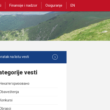
i
Finansije i nadzor
Osiguranje
EN
ratak na listu vesti
ategorije vesti
Некатегоризовано
Obaveštenja
Konkursi
Obrasci