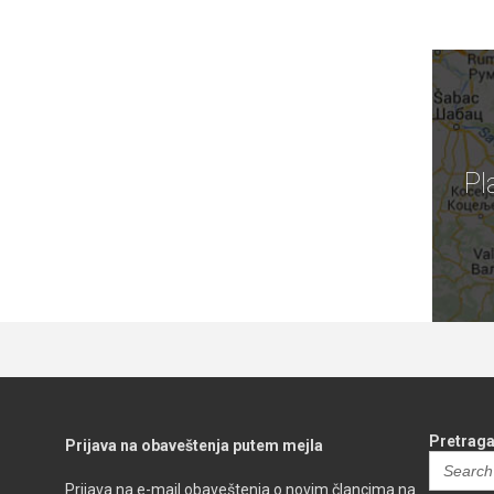
Pl
Pretraga
Prijava na obaveštenja putem mejla
Search
for:
Prijava na e-mail obaveštenja o novim člancima na