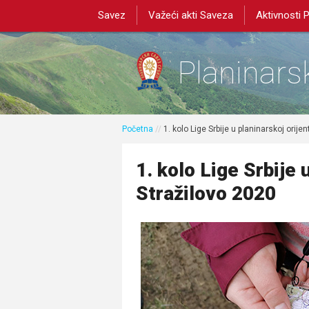
Savez
Važeći akti Saveza
Aktivnosti 
Planinarsk
Početna
//
1. kolo Lige Srbije u planinarskoj orije
1. kolo Lige Srbije 
Stražilovo 2020