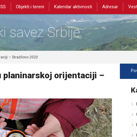
PSS
Objekti i tereni
Kalendar aktivnosti
Adresar
Vest
i savez Srbije
ntaciji – Stražilovo 2020
Pov
u planinarskoj orijentaciji –
K