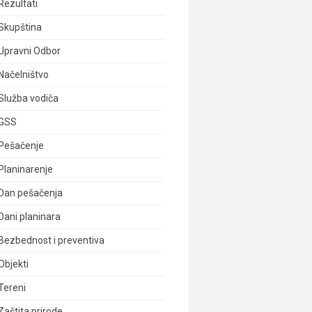
Rezultati
Skupština
Upravni Odbor
Načelništvo
Služba vodiča
GSS
Pešačenje
Planinarenje
Dan pešačenja
Dani planinara
Bezbednost i preventiva
Objekti
Tereni
Zaštita prirode