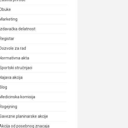
Obuke
Marketing
Izdavačka delatnost
Registar
Dozvole za rad
Normativna akta
Sportski stručnjaci
Najava akcija
Blog
Medicinska komisija
Rogejning
Savezne planinarske akcije
Akcija od posebnog znacaja