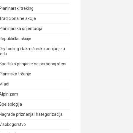
Planinarski treking
Tradicionalne akcije
Planinarska orijentacija
Republičke akcije
Dry tooling i takmičarsko penjanje u
ledu
Sportsko penjanje na prirodnoj steni
Planinsko trčanje
Mladi
Alpinizam
Speleologija
Nagrade priznanja i kategorizacija
Visokogorstvo