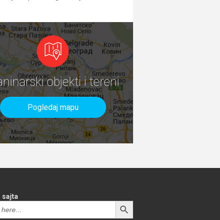
aninarski objekti i tereni
Pogledaj mapu
 sajta
SEARCH BUTTON