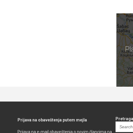
Pl
Pretraga
Prijava na obaveštenja putem mejla
Search
for:
Prijava na e-mail obaveštenja o novim člancima na