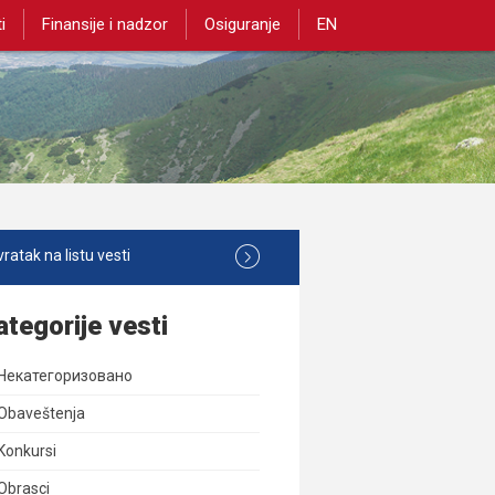
i
Finansije i nadzor
Osiguranje
EN
ratak na listu vesti
ategorije vesti
Некатегоризовано
Obaveštenja
Konkursi
Obrasci