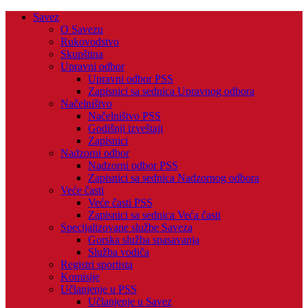
Savez
O Savezu
Rukovodstvo
Skupština
Upravni odbor
Upravni odbor PSS
Zapisnici sa sednica Upravnog odbora
Načelništvo
Načelništvo PSS
Godišnji izveštaji
Zapisnici
Nadzorni odbor
Nadzorni odbor PSS
Zapisnici sa sednica Nadzornog odbora
Veće časti
Veće časti PSS
Zapisnici sa sednica Veća časti
Specijalizovane službe Saveza
Gorska služba spasavanja
Služba vodiča
Registri sportista
Komisije
Učlanjenje u PSS
Učlanjenje u Savez