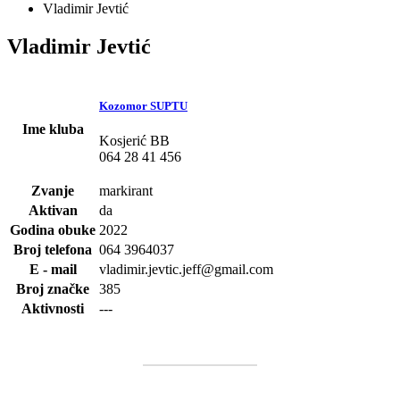
Vladimir Jevtić
Vladimir Jevtić
Kozomor SUPTU
Ime kluba
Kosjerić BB
064 28 41 456
Zvanje
markirant
Aktivan
da
Godina obuke
2022
Broj telefona
064 3964037
E - mail
vladimir.jevtic.jeff@gmail.com
Broj značke
385
Aktivnosti
---