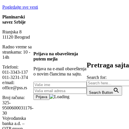
Pogledajte sve vesti
Planinarski
savez Srbije
Rtanjska 8
11120 Beograd
Radno vreme sa
strankama: 10 -
Prijava na obaveštenja
14h
putem mejla
Pretraga sajta
Telefoni:
Prijava na e-mail obaveštenja
011-3343-137
o novim člancima na sajtu.
Search for:
011-3231-374
e/mail:
office@pss.rs
Search Button
Broj računa:
325-
9500600031176-
30
Vojvođanska
banka a.d. –
OTP group