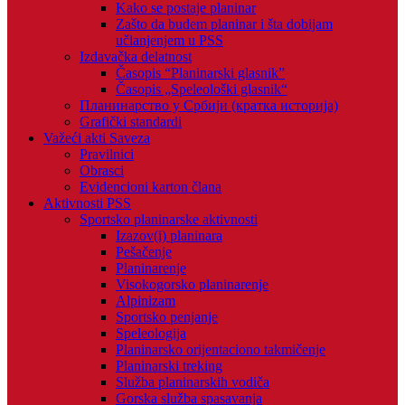
Kako se postaje planinar
Zašto da budem planinar i šta dobijam
učlanjenjem u PSS
Izdavačka delatnost
Časopis “Planinarski glasnik”
Časopis „Speleološki glasnik“
Планинарство у Србији (кратка историја)
Grafički standardi
Važeći akti Saveza
Pravilnici
Obrasci
Evidencioni karton člana
Aktivnosti PSS
Sportsko planinarske aktivnosti
Izazov(i) planinara
Pešačenje
Planinarenje
Visokogorsko planinarenje
Alpinizam
Sportsko penjanje
Speleologija
Planinarsko orijentaciono takmičenje
Planinarski treking
Služba planinarskih vodiča
Gorska služba spasavanja