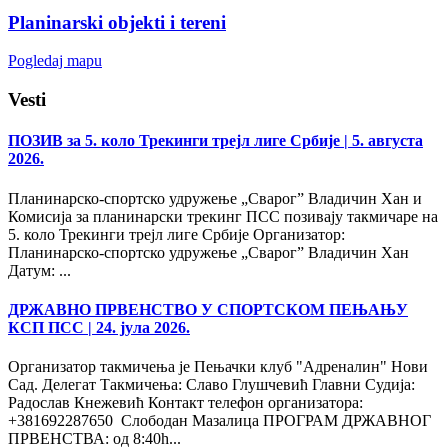
Planinarski objekti i tereni
Pogledaj mapu
Vesti
ПОЗИВ за 5. коло Трекинги трејл лиге Србије
| 5. августа
2026.
Планинарско-спортско удружење „Сварог” Владичин Хан и
Комисија за планинарски трекинг ПСС позивају такмичаре на
5. коло Трекинги трејл лиге Србије Организатор:
Планинарско-спортско удружење „Сварог” Владичин Хан
Датум: ...
ДРЖАВНО ПРВЕНСТВО У СПОРТСКОМ ПЕЊАЊУ
КСП ПСС
| 24. јула 2026.
Организатор такмичења је Пењачки клуб "Адреналин" Нови
Сад. Делегат Такмичења: Славо Глушчевић Главни Судија:
Радослав Кнежевић Контакт телефон организатора:
+381692287650 Слободан Мазалица ПРОГРАМ ДРЖАВНОГ
ПРВЕНСТВА: од 8:40h...