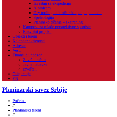
Izveštaji sa ekspedicija
Alpinizam
Dry tooling i takmičarsko penjanje u ledu
Speleologija
Planinsko trčanje – skajraning
Kampovi za mlade perspektivne sportiste
Razvojni projekti
Objekti i tereni
Kalendar aktivnosti
Adresar
Vesti
Finansije i nadzor
Završni račun
Javne nabavke
Izveštaji
Osiguranje
EN
Planinarski savez Srbije
Početna
//
Planinarski tereni
//