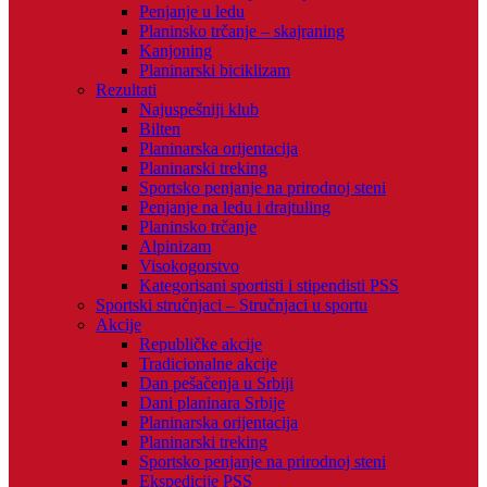
Penjanje u ledu
Planinsko trčanje – skajraning
Kanjoning
Planinarski biciklizam
Rezultati
Najuspešniji klub
Bilten
Planinarska orijentacija
Planinarski treking
Sportsko penjanje na prirodnoj steni
Penjanje na ledu i drajtuling
Planinsko trčanje
Alpinizam
Visokogorstvo
Kategorisani sportisti i stipendisti PSS
Sportski stručnjaci – Stručnjaci u sportu
Akcije
Republičke akcije
Tradicionalne akcije
Dan pešačenja u Srbiji
Dani planinara Srbije
Planinarska orijentacija
Planinarski treking
Sportsko penjanje na prirodnoj steni
Ekspedicije PSS