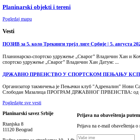
Planinarski objekti i tereni
Pogledaj mapu
Vesti
ПОЗИВ за 5. коло Трекинги трејл лиге Србије
| 5. августа 20
Планинарско-спортско удружење „Сварог” Владичин Хан и Коми
спортско удружење „Сварог” Владичин Хан Датум: ...
ДРЖАВНО ПРВЕНСТВО У СПОРТСКОМ ПЕЊАЊУ КСП
Организатор такмичења је Пењачки клуб "Адреналин" Нови Са
Слободан Мазалица ПРОГРАМ ДРЖАВНОГ ПРВЕНСТВА: од 8:
Pogledajte sve vesti
Planinarski savez Srbije
Prijava na obaveštenja putem
Rtanjska 8
Prijava na e-mail obaveštenja o
11120 Beograd