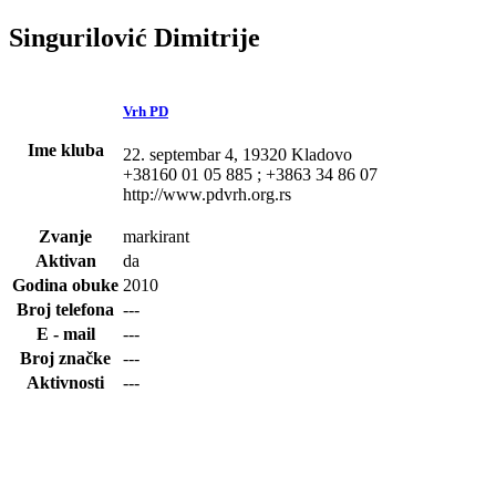
Singurilović Dimitrije
Vrh PD
Ime kluba
22. septembar 4, 19320 Kladovo
+38160 01 05 885 ; +3863 34 86 07
http://www.pdvrh.org.rs
Zvanje
markirant
Aktivan
da
Godina obuke
2010
Broj telefona
---
E - mail
---
Broj značke
---
Aktivnosti
---