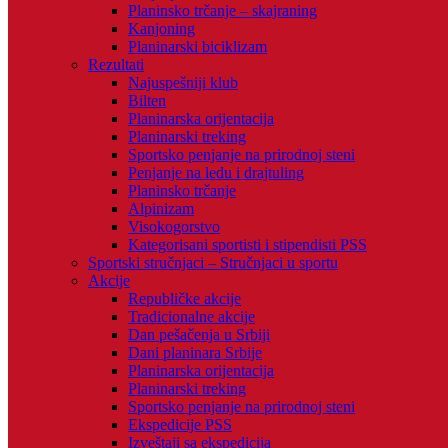
Planinsko trčanje – skajraning
Kanjoning
Planinarski biciklizam
Rezultati
Najuspešniji klub
Bilten
Planinarska orijentacija
Planinarski treking
Sportsko penjanje na prirodnoj steni
Penjanje na ledu i drajtuling
Planinsko trčanje
Alpinizam
Visokogorstvo
Kategorisani sportisti i stipendisti PSS
Sportski stručnjaci – Stručnjaci u sportu
Akcije
Republičke akcije
Tradicionalne akcije
Dan pešačenja u Srbiji
Dani planinara Srbije
Planinarska orijentacija
Planinarski treking
Sportsko penjanje na prirodnoj steni
Ekspedicije PSS
Izveštaji sa ekspedicija