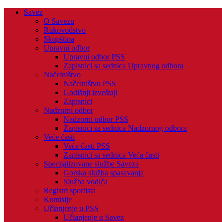
Savez
O Savezu
Rukovodstvo
Skupština
Upravni odbor
Upravni odbor PSS
Zapisnici sa sednica Upravnog odbora
Načelništvo
Načelništvo PSS
Godišnji izveštaji
Zapisnici
Nadzorni odbor
Nadzorni odbor PSS
Zapisnici sa sednica Nadzornog odbora
Veće časti
Veće časti PSS
Zapisnici sa sednica Veća časti
Specijalizovane službe Saveza
Gorska služba spasavanja
Služba vodiča
Registri sportista
Komisije
Učlanjenje u PSS
Učlanjenje u Savez