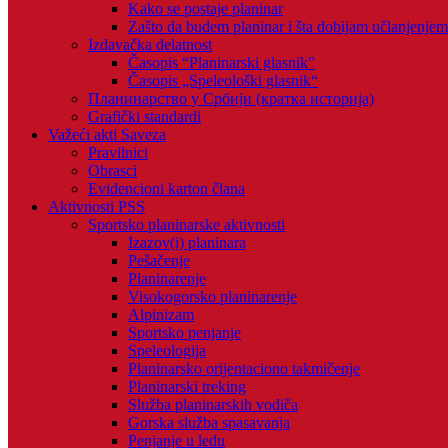
Kako se postaje planinar
Zašto da budem planinar i šta dobijam učlanjenje
Izdavačka delatnost
Časopis “Planinarski glasnik”
Časopis „Speleološki glasnik“
Планинарство у Србији (кратка историја)
Grafički standardi
Važeći akti Saveza
Pravilnici
Obrasci
Evidencioni karton člana
Aktivnosti PSS
Sportsko planinarske aktivnosti
Izazov(i) planinara
Pešačenje
Planinarenje
Visokogorsko planinarenje
Alpinizam
Sportsko penjanje
Speleologija
Planinarsko orijentaciono takmičenje
Planinarski treking
Služba planinarskih vodiča
Gorska služba spasavanja
Penjanje u ledu