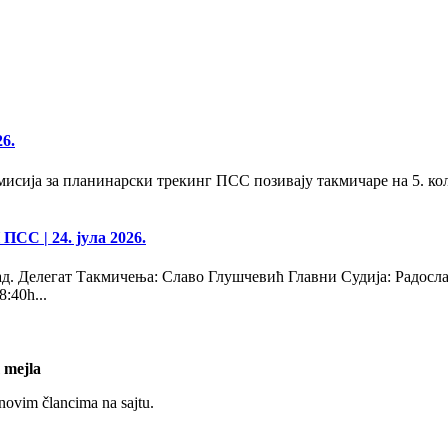
26.
сија за планинарски трекинг ПСС позивају такмичаре на 5. кол
 ПСС
| 24. јула 2026.
д. Делегат Такмичења: Славо Глушчевић Главни Судија: Радосл
40h...
 mejla
 novim člancima na sajtu.