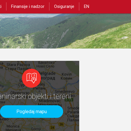
i
Finansije i nadzor
Osiguranje
EN
aninarski objekti i tereni
Pogledaj mapu