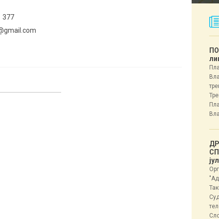
1 377
@gmail.com
ПО
ли
Пла
Вла
тре
Тре
Пла
Вла
ДР
СП
ју
Орг
"Ад
Так
Суд
тел
Сл