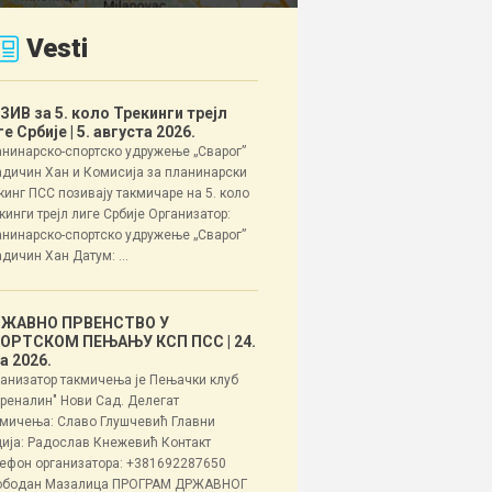
Vesti
ЗИВ за 5. коло Трекинги трејл
ге Србије
| 5. августа 2026.
нинарско-спортско удружење „Сварог”
дичин Хан и Комисија за планинарски
кинг ПСС позивају такмичаре на 5. коло
кинги трејл лиге Србије Организатор:
нинарско-спортско удружење „Сварог”
дичин Хан Датум: ...
ЖАВНО ПРВЕНСТВО У
ОРТСКОМ ПЕЊАЊУ КСП ПСС
| 24.
ла 2026.
анизатор такмичења је Пењачки клуб
реналин" Нови Сад. Делегат
мичења: Славо Глушчевић Главни
ија: Радослав Кнежевић Контакт
ефон организатора: +381692287650
ободан Мазалица ПРОГРАМ ДРЖАВНОГ