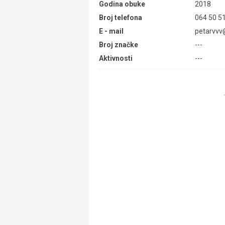
Godina obuke
2018
Broj telefona
064 50 5
E - mail
petarvvv
Broj značke
---
Aktivnosti
---