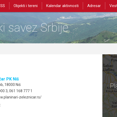
PSS
Objekti i tereni
Kalendar aktivnosti
Adresar
Vest
i savez Srbije
čar PK Niš
Pl
b, 18000 Niš
00 3, 061 168 777 1
w.planinari-zeleznicar.rs/
t