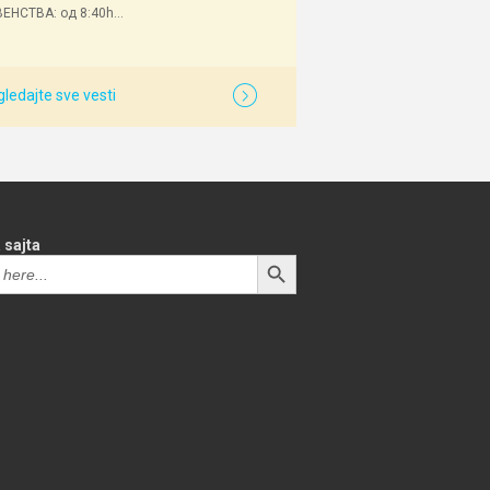
ЕНСТВА: од 8:40h...
ledajte sve vesti
 sajta
SEARCH BUTTON