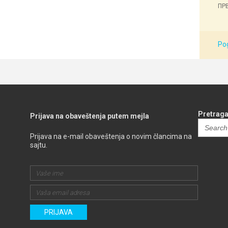
ПРВ
Pog
Pretraga
Prijava na obaveštenja putem mejla
Search
for:
Prijava na e-mail obaveštenja o novim člancima na
sajtu.