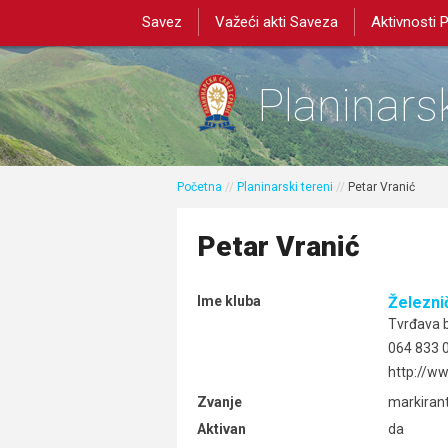
Savez
Važeći akti Saveza
Aktivnosti 
Planinarsk
Početna
//
Planinarski tereni
//
Petar Vranić
Petar Vranić
Ime kluba
Železni
Tvrđava b
064 833 0
http://ww
Zvanje
markiran
Aktivan
da