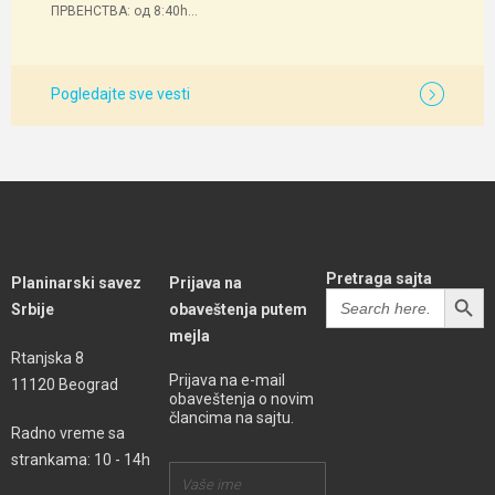
ПРВЕНСТВА: од 8:40h...
Pogledajte sve vesti
Pretraga sajta
Planinarski savez
Prijava na
SEARCH BUTT
Search
Srbije
obaveštenja putem
for:
mejla
Rtanjska 8
Prijava na e-mail
11120 Beograd
obaveštenja o novim
člancima na sajtu.
Radno vreme sa
strankama: 10 - 14h