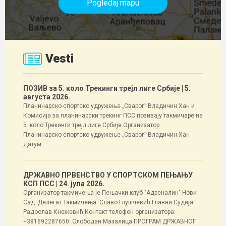
Pogledaj mapu
Vesti
ПОЗИВ за 5. коло Трекинги трејл лиге Србије
| 5.
августа 2026.
Планинарско-спортско удружење „Сварог” Владичин Хан и
Комисија за планинарски трекинг ПСС позивају такмичаре на
5. коло Трекинги трејл лиге Србије Организатор:
Планинарско-спортско удружење „Сварог” Владичин Хан
Датум: ...
ДРЖАВНО ПРВЕНСТВО У СПОРТСКОМ ПЕЊАЊУ
КСП ПСС
| 24. јула 2026.
Организатор такмичења је Пењачки клуб "Адреналин" Нови
Сад. Делегат Такмичења: Славо Глушчевић Главни Судија:
Радослав Кнежевић Контакт телефон организатора:
+381692287650 Слободан Мазалица ПРОГРАМ ДРЖАВНОГ