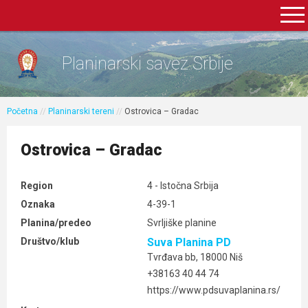
Planinarski savez Srbije
Početna
//
Planinarski tereni
//
Ostrovica – Gradac
Ostrovica – Gradac
Region
4 - Istočna Srbija
Oznaka
4-39-1
Planina/predeo
Svrljiške planine
Društvo/klub
Suva Planina PD
Tvrđava bb, 18000 Niš
+38163 40 44 74
https://www.pdsuvaplanina.rs/