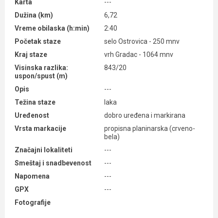
Karta
---
Dužina (km)
6,72
Vreme obilaska (h:min)
2:40
Početak staze
selo Ostrovica - 250 mnv
Kraj staze
vrh Gradac - 1064 mnv
Visinska razlika:
843/20
uspon/spust (m)
Opis
---
Težina staze
laka
Uređenost
dobro uređena i markirana
Vrsta markacije
propisna planinarska (crveno-
bela)
Značajni lokaliteti
---
Smeštaj i snadbevenost
---
Napomena
---
GPX
---
Fotografije