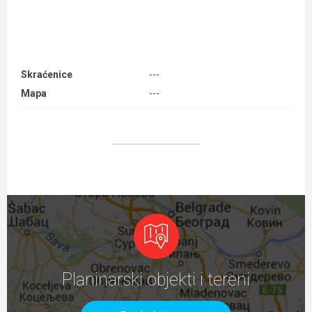
Skraćenice
---
Mapa
---
Planinarski objekti i tereni