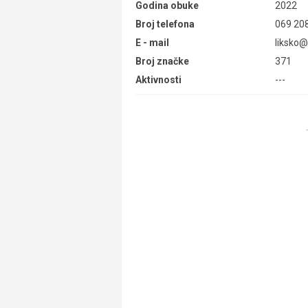
Godina obuke
2022
Broj telefona
069 20
E - mail
liksko
Broj značke
371
Aktivnosti
---