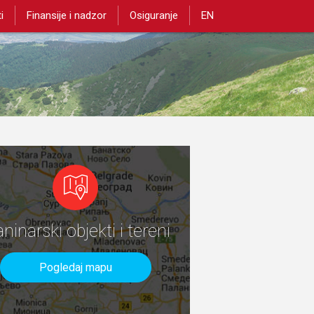
i
Finansije i nadzor
Osiguranje
EN
aninarski objekti i tereni
Pogledaj mapu