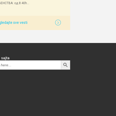
ЕНСТВА: од 8:40h...
ledajte sve vesti
 sajta
SEARCH BUTTON