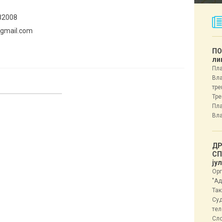
82008
@gmail.com
ПО
ли
Пла
Вла
тре
Тре
Пла
Вла
ДР
СП
ју
Орг
"Ад
Так
Суд
тел
Сл