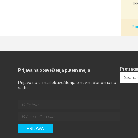
ПРВ
Pog
Pretraga
Prijava na obaveštenja putem mejla
Search
for:
Prijava na e-mail obaveštenja o novim člancima na
sajtu.