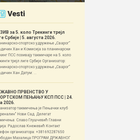
Vesti
ЗИВ за 5. коло Трекинги трејл
ге Србије
| 5. августа 2026.
нинарско-спортско удружење „Сварог”
дичин Хан и Комисија за планинарски
кинг ПСС позивају такмичаре на 5. коло
кинги трејл лиге Србије Организатор:
нинарско-спортско удружење „Сварог”
дичин Хан Датум: ...
ЖАВНО ПРВЕНСТВО У
ОРТСКОМ ПЕЊАЊУ КСП ПСС
| 24.
ла 2026.
анизатор такмичења је Пењачки клуб
реналин" Нови Сад. Делегат
мичења: Славо Глушчевић Главни
ија: Радослав Кнежевић Контакт
ефон организатора: +381692287650
ободан Мазалица ПРОГРАМ ДРЖАВНОГ