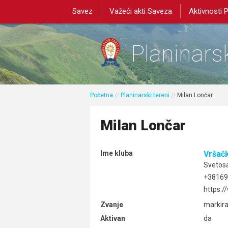
Savez
Važeći akti Saveza
Aktivnosti 
Planinarsk
Početna
//
Planinarski tereni
//
Milan Lončar
Milan Lončar
Ime kluba
Vršač
Svetosa
+38169
https:
Zvanje
markir
Aktivan
da