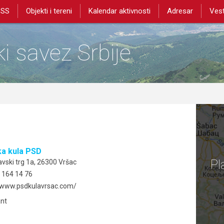
PSS
Objekti i tereni
Kalendar aktivnosti
Adresar
Vest
i savez Srbije
ka kula PSD
Pl
vski trg 1a, 26300 Vršac
 164 14 76
//www.psdkulavrsac.com/
ant