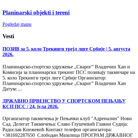
Planinarski objekti i tereni
Pogledaj mapu
Vesti
ПОЗИВ за 5. коло Трекинги трејл лиге Србије
| 5. августа
2026.
Планинарско-спортско удружење „Сварог” Владичин Хан и
Комисија за планинарски трекинг ПСС позивају такмичаре на
5. коло Трекинги трејл лиге Србије Организатор:
Планинарско-спортско удружење „Сварог” Владичин Хан
Датум: ...
ДРЖАВНО ПРВЕНСТВО У СПОРТСКОМ ПЕЊАЊУ
КСП ПСС
| 24. јула 2026.
Организатор такмичења је Пењачки клуб "Адреналин" Нови
Сад. Делегат Такмичења: Славо Глушчевић Главни Судија:
Радослав Кнежевић Контакт телефон организатора:
+381692287650 Слободан Мазалица ПРОГРАМ ДРЖАВНОГ