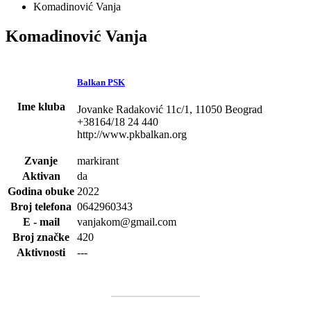
Komadinović Vanja
Komadinović Vanja
Balkan PSK
Ime kluba
Jovanke Radaković 11c/1, 11050 Beograd
+38164/18 24 440
http://www.pkbalkan.org
Zvanje
markirant
Aktivan
da
Godina obuke
2022
Broj telefona
0642960343
E - mail
vanjakom@gmail.com
Broj značke
420
Aktivnosti
---