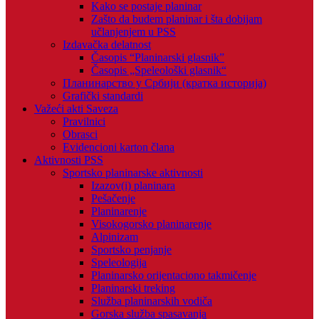
Kako se postaje planinar
Zašto da budem planinar i šta dobijam
učlanjenjem u PSS
Izdavačka delatnost
Časopis “Planinarski glasnik”
Časopis „Speleološki glasnik“
Планинарство у Србији (кратка историја)
Grafički standardi
Važeći akti Saveza
Pravilnici
Obrasci
Evidencioni karton člana
Aktivnosti PSS
Sportsko planinarske aktivnosti
Izazov(i) planinara
Pešačenje
Planinarenje
Visokogorsko planinarenje
Alpinizam
Sportsko penjanje
Speleologija
Planinarsko orijentaciono takmičenje
Planinarski treking
Služba planinarskih vodiča
Gorska služba spasavanja