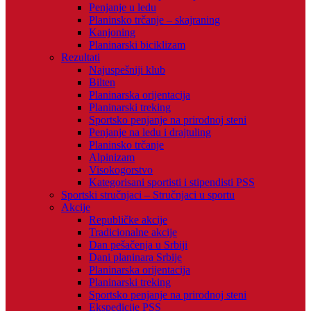
Penjanje u ledu
Planinsko trčanje – skajraning
Kanjoning
Planinarski biciklizam
Rezultati
Najuspešniji klub
Bilten
Planinarska orijentacija
Planinarski treking
Sportsko penjanje na prirodnoj steni
Penjanje na ledu i drajtuling
Planinsko trčanje
Alpinizam
Visokogorstvo
Kategorisani sportisti i stipendisti PSS
Sportski stručnjaci – Stručnjaci u sportu
Akcije
Republičke akcije
Tradicionalne akcije
Dan pešačenja u Srbiji
Dani planinara Srbije
Planinarska orijentacija
Planinarski treking
Sportsko penjanje na prirodnoj steni
Ekspedicije PSS