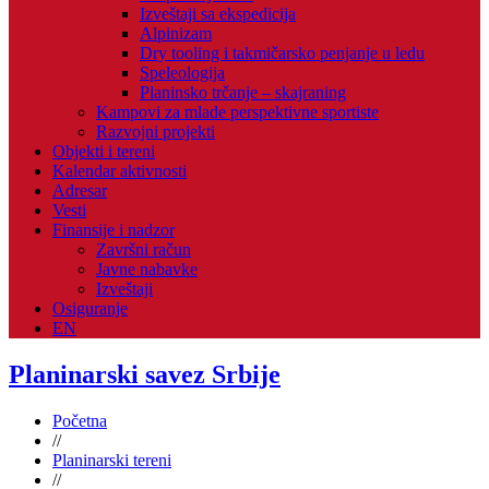
Izveštaji sa ekspedicija
Alpinizam
Dry tooling i takmičarsko penjanje u ledu
Speleologija
Planinsko trčanje – skajraning
Kampovi za mlade perspektivne sportiste
Razvojni projekti
Objekti i tereni
Kalendar aktivnosti
Adresar
Vesti
Finansije i nadzor
Završni račun
Javne nabavke
Izveštaji
Osiguranje
EN
Planinarski savez Srbije
Početna
//
Planinarski tereni
//