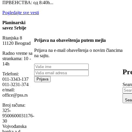
ПРВЕНСТВА: од 8:40h...
Pogledajte sve vesti
Planinarski
savez Srbije
Rtanjska 8
Prijava na obaveštenja putem mejla
11120 Beograd
Prijava na e-mail obaveštenja o novim člancima
Radno vreme sa
na sajtu.
strankama: 10 -
14h
Pre
Telefoni:
011-3343-137
Searc
011-3231-374
e/mail:
office@pss.rs
Sea
Broj računa:
325-
9500600031176-
30
Vojvođanska
banka a.d. –