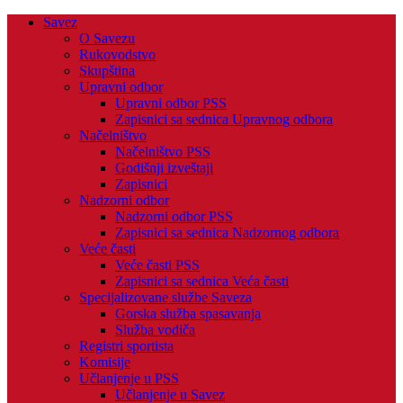
Savez
O Savezu
Rukovodstvo
Skupština
Upravni odbor
Upravni odbor PSS
Zapisnici sa sednica Upravnog odbora
Načelništvo
Načelništvo PSS
Godišnji izveštaji
Zapisnici
Nadzorni odbor
Nadzorni odbor PSS
Zapisnici sa sednica Nadzornog odbora
Veće časti
Veće časti PSS
Zapisnici sa sednica Veća časti
Specijalizovane službe Saveza
Gorska služba spasavanja
Služba vodiča
Registri sportista
Komisije
Učlanjenje u PSS
Učlanjenje u Savez