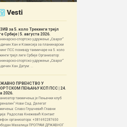
Vesti
ЗИВ за 5. коло Трекинги трејл
ге Србије
| 5. августа 2026.
нинарско-спортско удружење „Сварог”
дичин Хан и Комисија за планинарски
кинг ПСС позивају такмичаре на 5. коло
кинги трејл лиге Србије Организатор:
нинарско-спортско удружење „Сварог”
дичин Хан Датум: ...
ЖАВНО ПРВЕНСТВО У
ОРТСКОМ ПЕЊАЊУ КСП ПСС
| 24.
ла 2026.
анизатор такмичења је Пењачки клуб
реналин" Нови Сад. Делегат
мичења: Славо Глушчевић Главни
ија: Радослав Кнежевић Контакт
ефон организатора: +381692287650
ободан Мазалица ПРОГРАМ ДРЖАВНОГ