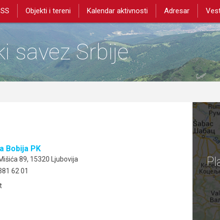
PSS
Objekti i tereni
Kalendar aktivnosti
Adresar
Vest
i savez Srbije
a Bobija PK
Pl
išića 89, 15320 Ljubovija
381 62 01
t