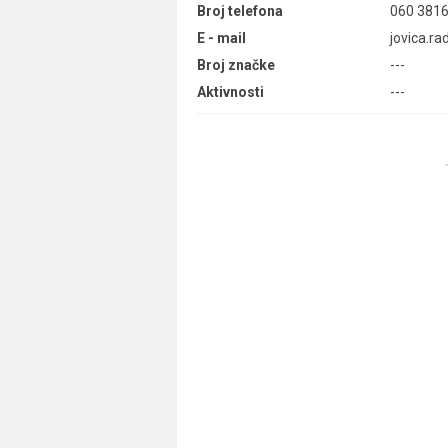
Broj telefona
060 3816
E - mail
jovica.r
Broj značke
---
Aktivnosti
---