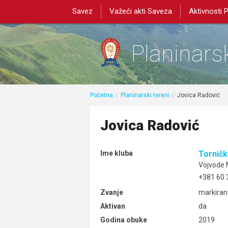
Savez
Važeći akti Saveza
Aktivnosti 
Planinarsk
Početna
//
Planinarski tereni
//
Jovica Radović
Jovica Radović
Ime kluba
Torničk
Vojvode M
+381 60 
Zvanje
markiran
Aktivan
da
Godina obuke
2019