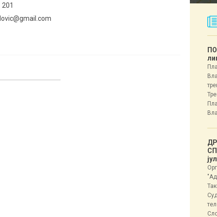
 201
adovic@gmail.com
ПО
ли
Пла
Вла
тре
Тре
Пла
Вла
ДР
СП
ју
Орг
"Ад
Так
Суд
тел
Сл