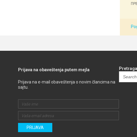
ПРВ
Pog
Pretraga
Prijava na obaveštenja putem mejla
Search
for:
Prijava na e-mail obaveštenja o novim člancima na
sajtu.