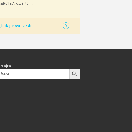
ЕНСТВА: од 8:40h...
ledajte sve vesti
 sajta
SEARCH BUTTON