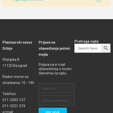
Pretraga sajta
Planinarski savez
Prijava na
SEARCH BUTT
Search
Srbije
obaveštenja putem
for:
mejla
Rtanjska 8
Prijava na e-mail
11120 Beograd
obaveštenja o novim
člancima na sajtu.
Radno vreme sa
strankama: 10 - 14h
Telefoni:
011-3343-137
011-3231-374
e/mail: