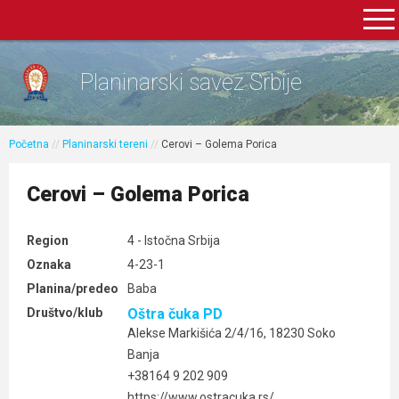
Planinarski savez Srbije
Početna
//
Planinarski tereni
//
Cerovi – Golema Porica
Cerovi – Golema Porica
Region
4 - Istočna Srbija
Oznaka
4-23-1
Planina/predeo
Baba
Društvo/klub
Oštra čuka PD
Alekse Markišića 2/4/16, 18230 Soko
Banja
+38164 9 202 909
https://www.ostracuka.rs/