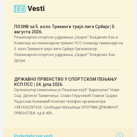
Vesti
ПОЗИВ за 5. коло Трекинги трејл лиге Србије
| 5.
августа 2026.
Планинарско-спортско удружење „Сварог” Владичин Хан и
Комисија за планинарски трекинг ПСС позивају такмичаре на
5. коло Трекинги трејл лиге Србије Организатор:
Планинарско-спортско удружење „Сварог” Владичин Хан
Датум: ...
ДРЖАВНО ПРВЕНСТВО У СПОРТСКОМ ПЕЊАЊУ
КСП ПСС
| 24. јула 2026.
Организатор такмичења је Пењачки клуб "Адреналин" Нови
Сад. Делегат Такмичења: Славо Глушчевић Главни Судија:
Радослав Кнежевић Контакт телефон организатора:
+381692287650 Слободан Мазалица ПРОГРАМ ДРЖАВНОГ
ПРВЕНСТВА: од 8:40h...
Pogledajte sve vesti