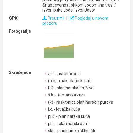
poslednji put markirana: 25. okotbar 2022.
Snabdevenost pitkom vodom: na trasi /
izvori pitke vode: izvor Javor
GPX
Preuzmi
|
Pogledaj u novom
prozoru
Fotografije
Skraćenice
a.c. - asfaltni put
m.c. - makadamski put
PD - planinarsko društvo
š.k. - šumarska kuća
(x) - raskrsnica planinarskih puteva
l.k. - lovačka kuća
pl.k. - planinarska kuća
pl.d. - planinarski dom
skl. - planinarsko sklonište