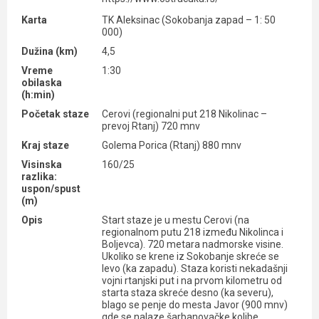
Karta
TK Aleksinac (Sokobanja zapad – 1: 50
000)
Dužina (km)
4,5
Vreme
1:30
obilaska
(h:min)
Početak staze
Cerovi (regionalni put 218 Nikolinac –
prevoj Rtanj) 720 mnv
Kraj staze
Golema Porica (Rtanj) 880 mnv
Visinska
160/25
razlika:
uspon/spust
(m)
Opis
Start staze je u mestu Cerovi (na
regionalnom putu 218 između Nikolinca i
Boljevca). 720 metara nadmorske visine.
Ukoliko se krene iz Sokobanje skreće se
levo (ka zapadu). Staza koristi nekadašnji
vojni rtanjski put i na prvom kilometru od
starta staza skreće desno (ka severu),
blago se penje do mesta Javor (900 mnv)
gde se nalaze šarbanovačke kolibe.