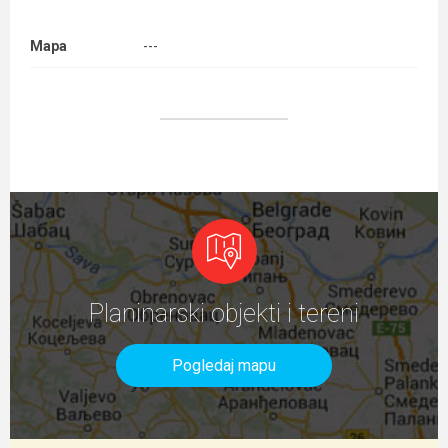
Mapa
---
Planinarski objekti i tereni
Pogledaj mapu