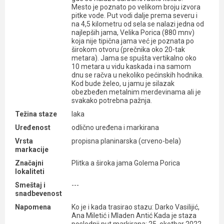
Mesto je poznato po velikom broju izvora
pitke vode. Put vodi dalje prema severu i
na 4,5 kilometru od sela se nalazi jedna od
najlepših jama, Velika Porica (880 mnv)
koja nije tipična jama već je poznata po
širokom otvoru (prečnika oko 20-tak
metara). Jama se spušta vertikalno oko
10 metara u vidu kaskada i na samom
dnu se račva u nekoliko pećinskih hodnika.
Kod bude želeo, u jamu je silazak
obezbeđen metalnim merdevinama ali je
svakako potrebna pažnja.
Težina staze
laka
Uređenost
odlično uređena i markirana
Vrsta
propisna planinarska (crveno-bela)
markacije
Značajni
Plitka a široka jama Golema Porica
lokaliteti
Smeštaj i
---
snadbevenost
Napomena
Ko je i kada trasirao stazu: Darko Vasilijić,
Ana Miletić i Mladen Antić Kada je staza