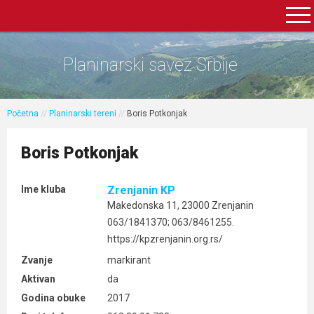
Planinarski savez Srbije
Početna
//
Planinarski tereni
//
Boris Potkonjak
Boris Potkonjak
Ime kluba
Zrenjanin KP
Makedonska 11, 23000 Zrenjanin
063/1841370; 063/8461255.
https://kpzrenjanin.org.rs/
Zvanje
markirant
Aktivan
da
Godina obuke
2017