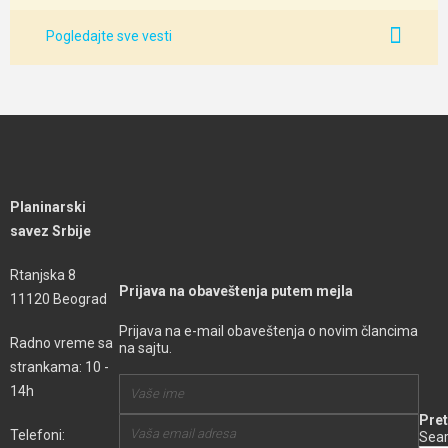
Pogledajte sve vesti
Planinarski
savez Srbije
Rtanjska 8
Prijava na obaveštenja putem mejla
11120 Beograd
Prijava na e-mail obaveštenja o novim člancima
Radno vreme sa
na sajtu.
strankama: 10 -
14h
Pret
Telefoni:
Sear