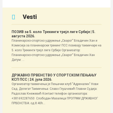
Vesti
ПОЗИВ за 5. коло Трекинги трејл лиге Србије
| 5.
августа 2026.
Планинарско-спортско удружење „Сварог” Владичин Хан и
Комисија за планинарски трекинг ПСС позивају такмичаре на
5. коло Трекинги трејл лиге Србије Организатор:
Планинарско-спортско удружење „Сварог” Владичин Хан
Датум: ...
ДРЖАВНО ПРВЕНСТВО У СПОРТСКОМ ПЕЊАЊУ
КСП ПСС
| 24. јула 2026.
Организатор такмичења је Пењачки клуб "Адреналин" Нови
Сад. Делегат Такмичења: Славо Глушчевић Главни Судија:
Радослав Кнежевић Контакт телефон организатора:
+381692287650 Слободан Мазалица ПРОГРАМ ДРЖАВНОГ
ПРВЕНСТВА: од 8:40h...