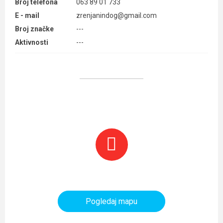
Broj telefona
063 89 01 733
E - mail
zrenjanindog@gmail.com
Broj značke
---
Aktivnosti
---
Planinarski objekti i tereni
Pogledaj mapu