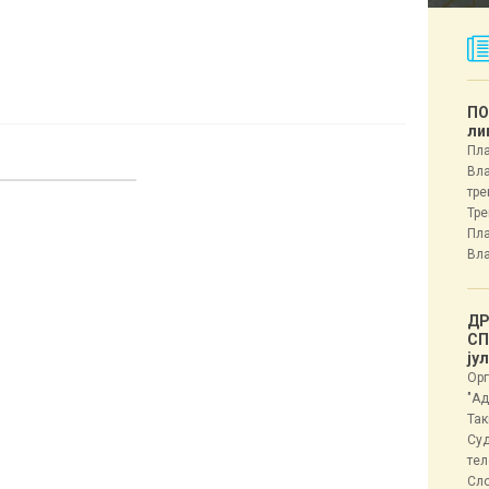
ПО
ли
Пла
Вла
тре
Тре
Пла
Вла
ДР
СП
ју
Орг
"Ад
Так
Суд
тел
Сл