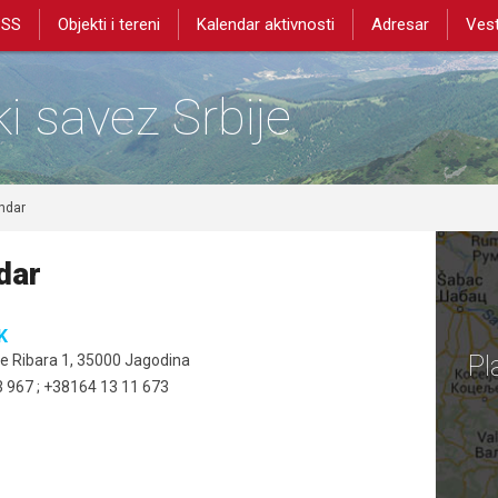
PSS
Objekti i tereni
Kalendar aktivnosti
Adresar
Vest
i savez Srbije
ndar
dar
K
Pl
ole Ribara 1, 35000 Jagodina
 967 ; +38164 13 11 673