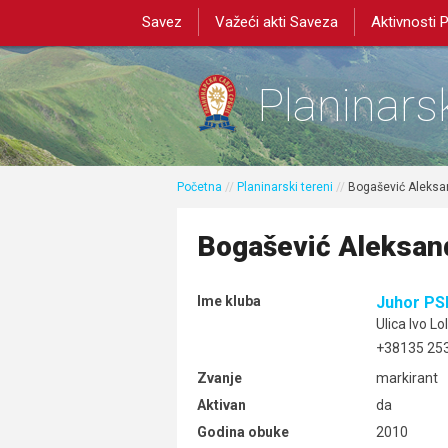
Savez
Važeći akti Saveza
Aktivnosti 
Planinarsk
Početna
//
Planinarski tereni
//
Bogašević Aleksa
Bogašević Aleksan
Ime kluba
Juhor PS
Ulica Ivo L
+38135 253
Zvanje
markirant
Aktivan
da
Godina obuke
2010