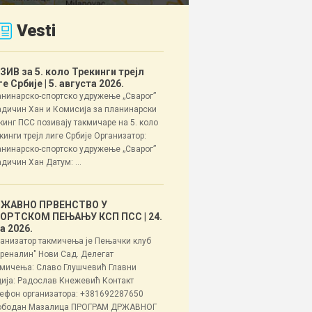
Vesti
ЗИВ за 5. коло Трекинги трејл
ге Србије
| 5. августа 2026.
нинарско-спортско удружење „Сварог”
дичин Хан и Комисија за планинарски
кинг ПСС позивају такмичаре на 5. коло
кинги трејл лиге Србије Организатор:
нинарско-спортско удружење „Сварог”
дичин Хан Датум: ...
ЖАВНО ПРВЕНСТВО У
ОРТСКОМ ПЕЊАЊУ КСП ПСС
| 24.
ла 2026.
анизатор такмичења је Пењачки клуб
реналин" Нови Сад. Делегат
мичења: Славо Глушчевић Главни
ија: Радослав Кнежевић Контакт
ефон организатора: +381692287650
ободан Мазалица ПРОГРАМ ДРЖАВНОГ