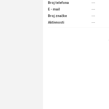
Broj telefona
---
E - mail
---
Broj značke
---
Aktivnosti
---