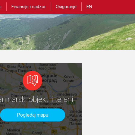
i
Finansije i nadzor
Osiguranje
EN
aninarski objekti i tereni
Pogledaj mapu