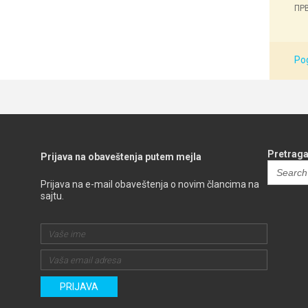
ПРВ
Pog
Pretraga
Prijava na obaveštenja putem mejla
Search
for:
Prijava na e-mail obaveštenja o novim člancima na
sajtu.