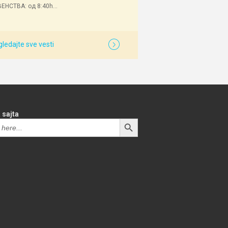
ЕНСТВА: од 8:40h...
ledajte sve vesti
 sajta
SEARCH BUTTON