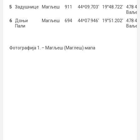
5
Задушнице
Магљеш
911
44⁰09.703‘
19°48.722′
478 4
Ваље
6
Доњи
Магљеш
694
44⁰07.946‘
19°51.202′
478 4
Пали
Ваље
Фотографија 1. – Магљеш (Маглеш) мапа