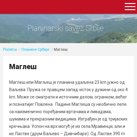
Planinarski savez Srbije
Početna
//
Планине Србије
//
Маглеш
Маглеш
Маглеш или Магљеш је планина удаљена 23 km јужно од
Ваљева. Пружа се правцем запад-исток у дужини од око 4
km. Може се сматрати и источним делом, огранком, већег
и познатијег Повлена. Падине Маглеша су необично лепе
са наизменично поређаним вртачама и ливадама,
шумама и прекрасним видицима. Изграђен је од тријаских
кречњака. Успон на врх могућ је из села Мравинци, али и
из Ластве (друм Ваљево – Дивчибаре). Од Ластве 390 m