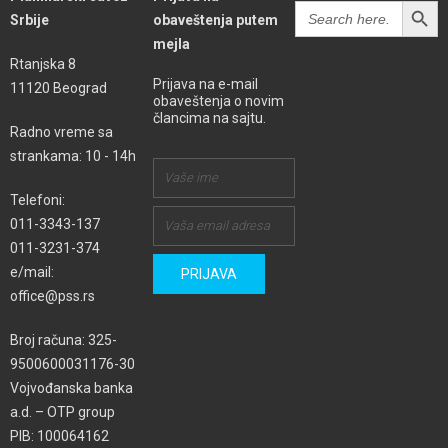
Search
Srbije
obaveštenja putem
for:
mejla
Rtanjska 8
Prijava na e-mail
11120 Beograd
obaveštenja o novim
člancima na sajtu.
Radno vreme sa
strankama: 10 - 14h
Telefoni:
011-3343-137
011-3231-374
e/mail:
office@pss.rs
Broj računa: 325-
9500600031176-30
Vojvođanska banka
a.d. – OTP group
PIB: 100064162