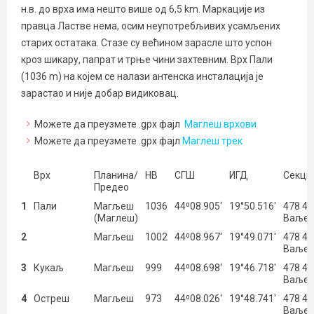
н.в. до врха има нешто више од 6,5 km. Маркације из
правца Ластве нема, осим неупотребљивих усамљених
старих остатака. Стазе су већином зарасле што успон
кроз шикару, папрат и трње чини захтевним. Врх Пали
(1036 m) на којем се налази антенска инсталација је
зарастао и није добар видиковац.
Можете да преузмете .gpx фајл
Маглеш врхови
Можете да преузмете .gpx фајл
Маглеш трек
Врх
Планина/
НВ
СГШ
ИГД
Секци
Предео
1
Пали
Магљеш
1036
44⁰08.905‘
19°50.516′
478 4
(Маглеш)
Ваље
2
Магљеш
1002
44⁰08.967‘
19°49.071′
478 4
Ваље
3
Кукаљ
Магљеш
999
44⁰08.698‘
19°46.718′
478 4
Ваље
4
Остреш
Магљеш
973
44⁰08.026‘
19°48.741′
478 4
Ваље