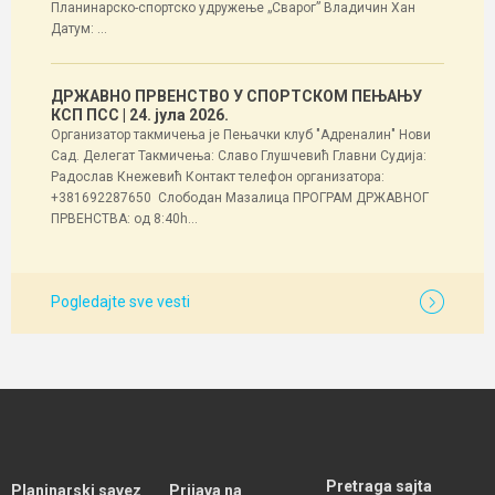
Планинарско-спортско удружење „Сварог” Владичин Хан
Датум: ...
ДРЖАВНО ПРВЕНСТВО У СПОРТСКОМ ПЕЊАЊУ
КСП ПСС
| 24. јула 2026.
Организатор такмичења је Пењачки клуб "Адреналин" Нови
Сад. Делегат Такмичења: Славо Глушчевић Главни Судија:
Радослав Кнежевић Контакт телефон организатора:
+381692287650 Слободан Мазалица ПРОГРАМ ДРЖАВНОГ
ПРВЕНСТВА: од 8:40h...
Pogledajte sve vesti
Pretraga sajta
Planinarski savez
Prijava na
SEARCH BUTT