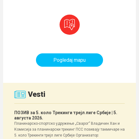
Planinarski objekti i tereni
Pogledaj mapu
Vesti
ПОЗИВ за 5. коло Трекинги трејл лиге Србије
| 5.
августа 2026.
Планинарско-спортско удружење „Сварог” Владичин Хан и
Комисија за планинарски трекинг ПСС позивају такмичаре на
5. коло Трекинги трејл лиге Србије Организатор: