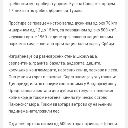
гребенски пут пробијен у време Еугена Савојског крајем
17. века за потребе одбране од Турака.
Простире се правцем исток-запад дужином од око 78 km
2
и ширином од 12 до 15 km, са површином од око 500 km
.
Фрушка гора је 1960. године проглашена националним
парком и тим је постала први национални парк у Србији.
Изграђена је од разноврсних стена: шкриљаца,
серпентина, гранита, базалта, андезита, дацита,
кречњака, конгломерата, неогених глина, пескова и леса.
Она је нижи хорст и лаколит. Сврставамо је у унутрашње
Динариде, или по новијим схватањима у Вардарску зону.
Представља заостали део дубоко потонулог панонског
копна које је током неогена чинило пучинско острво
Панонског мора. Током квартара ветрови су на њеним
падинама наталожили лес.
Од десет врхова виших од 500 метара највиши је Црвени