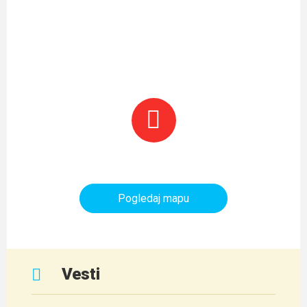
Planinarski objekti i tereni
Pogledaj mapu
Vesti