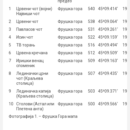
предео
1
Црвени чот (војни)
Фрушка гора
540
45⁰09.414‘
19°
Највиши чот
2
Црвени чот
Фрушка гора
538
45⁰09.064‘
19°
3
Павласов чот
Фрушка гора
531
45⁰09.261‘
19°
4
Исин чот
Фрушка гора
522
45⁰09.159‘
19°
5
ТВ торањ
Фрушка гора
516
45⁰09.494‘
19°
6
Црвена кречана
Фрушка гора
512
45⁰09.509‘
19°
7
Иришки венац
Фрушка гора
509
45⁰09.163‘
19°
споменик
8
Лединачки црни
Фрушка гора
507
45⁰09.435‘
19°
чот (Краљева
столица)
9
Лединачка капија
Фрушка гора
503
45⁰09.371‘
19°
(Краљева столица)
10
Столови (Астал или
Фрушка гора
500
45⁰09.566‘
19°
Плетена анта)
Фотографија 1. – Фрушка Гора мапа