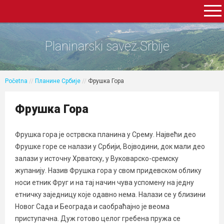
Planinarski savez Srbije
Početna
//
Планине Србије
//
Фрушка Гора
Фрушка Гора
Фрушка гора је острвска планина у Срему. Највећи део
Фрушке горе се налази у Србији, Војводини, док мали део
залази у источну Хрватску, у Вуковарско-сремску
жупанију. Назив Фрушка гора у свом придевском облику
носи етник Фруг и на тај начин чува успомену на једну
етничку заједницу које одавно нема. Налази се у близини
Новог Сада и Београда и саобраћајно је веома
приступачна. Дуж готово целог гребена пружа се