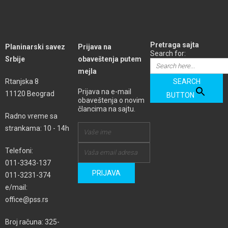
Pretraga sajta
Planinarski savez
Prijava na
Search for:
Srbije
obaveštenja putem
mejla
Rtanjska 8
SEARCH
Prijava na e-mail
11120 Beograd
BUTTON
obaveštenja o novim
člancima na sajtu.
Radno vreme sa
strankama: 10 - 14h
Telefoni:
011-3343-137
011-3231-374
e/mail:
office@pss.rs
Broj računa: 325-