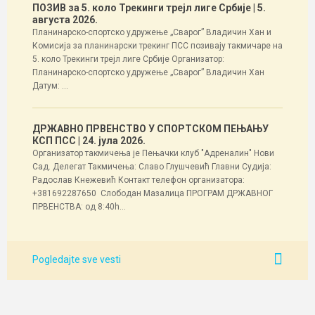
ПОЗИВ за 5. коло Трекинги трејл лиге Србије
| 5.
августа 2026.
Планинарско-спортско удружење „Сварог” Владичин Хан и
Комисија за планинарски трекинг ПСС позивају такмичаре на
5. коло Трекинги трејл лиге Србије Организатор:
Планинарско-спортско удружење „Сварог” Владичин Хан
Датум: ...
ДРЖАВНО ПРВЕНСТВО У СПОРТСКОМ ПЕЊАЊУ
КСП ПСС
| 24. јула 2026.
Организатор такмичења је Пењачки клуб "Адреналин" Нови
Сад. Делегат Такмичења: Славо Глушчевић Главни Судија:
Радослав Кнежевић Контакт телефон организатора:
+381692287650 Слободан Мазалица ПРОГРАМ ДРЖАВНОГ
ПРВЕНСТВА: од 8:40h...
Pogledajte sve vesti