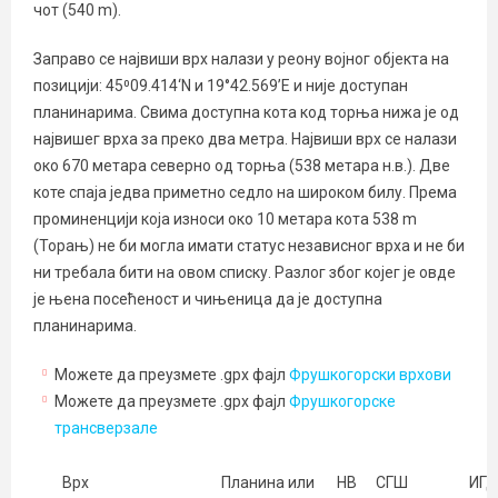
чот (540 m).
Заправо се највиши врх налази у реону војног објекта на
позицији: 45⁰09.414‘N и 19°42.569’E и није доступан
планинарима. Свима доступна кота код торња нижа је од
највишег врха за преко два метра. Највиши врх се налази
око 670 метара северно од торња (538 метара н.в.). Две
коте спаја једва приметно седло на широком билу. Према
проминенцији која износи око 10 метара кота 538 m
(Торањ) не би могла имати статус независног врха и не би
ни требала бити на овом списку. Разлог због којег је овде
је њена посећеност и чињеница да је доступна
планинарима.
Можете да преузмете .gpx фајл
Фрушкогорски врхови
Можете да преузмете .gpx фајл
Фрушкогорске
трансверзале
Врх
Планина или
НВ
СГШ
ИГ